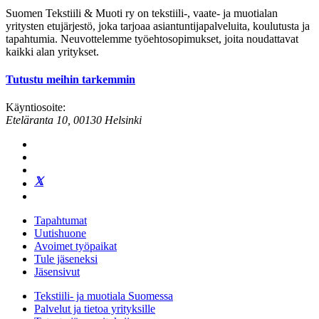
Suomen Tekstiili & Muoti ry on tekstiili-, vaate- ja muotialan
yritysten etujärjestö, joka tarjoaa asiantuntijapalveluita, koulutusta ja
tapahtumia. Neuvottelemme työehtosopimukset, joita noudattavat
kaikki alan yritykset.
Tutustu meihin tarkemmin
Käyntiosoite:
Eteläranta 10, 00130 Helsinki
Tapahtumat
Uutishuone
Avoimet työpaikat
Tule jäseneksi
Jäsensivut
Tekstiili- ja muotiala Suomessa
Palvelut ja tietoa yrityksille