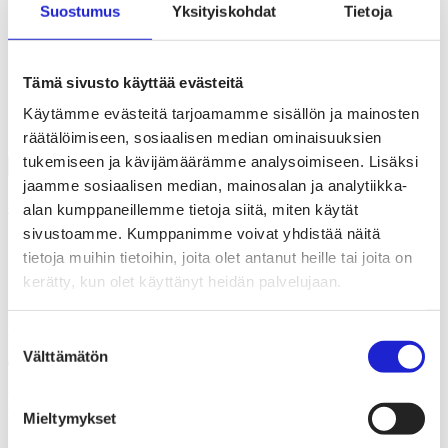
Liiton säännöt
Suostumus
Yksityiskohdat
Tietoja
Suomen Tekstiili & Muoti 120 vuotta
Laskutusosoite
Mediapankki
Tilastoja Suomen Tekstiili & Muoti ry:stä ja sen
Tämä sivusto käyttää evästeitä
jäsenistä
Tietosuojaseloste
Käytämme evästeitä tarjoamamme sisällön ja mainosten
Alan yritykset Suomessa – tutustu jäseniimme
räätälöimiseen, sosiaalisen median ominaisuuksien
tukemiseen ja kävijämäärämme analysoimiseen. Lisäksi
jaamme sosiaalisen median, mainosalan ja analytiikka-
alan kumppaneillemme tietoja siitä, miten käytät
Uutishuone
sivustoamme. Kumppanimme voivat yhdistää näitä
Messuterveiset Frankfurtista – Techtextil, Texprocess ja
tietoja muihin tietoihin, joita olet antanut heille tai joita on
Heimtextil samassa paketissa
kerätty, kun olet käyttänyt heidän palvelujaan.
05.07.2022
Suostumuksen
Messuterveiset Frankfurtista – Techtextil,
Välttämätön
valinta
Texprocess ja Heimtextil samassa
paketissa
Mieltymykset
Parin vuoden pandemiatauon jälkeen globaali