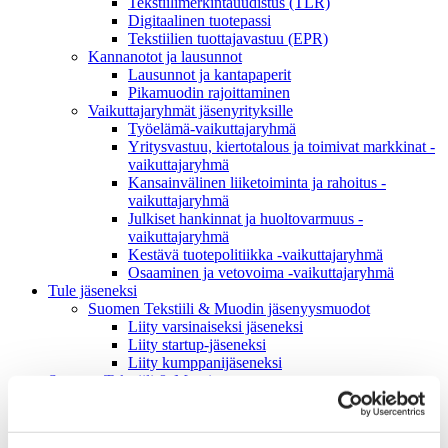
Tekstiilimerkintäuudistus (TLR)
Digitaalinen tuotepassi
Tekstiilien tuottajavastuu (EPR)
Kannanotot ja lausunnot
Lausunnot ja kantapaperit
Pikamuodin rajoittaminen
Vaikuttajaryhmät jäsenyrityksille
Työelämä-vaikuttajaryhmä
Yritysvastuu, kiertotalous ja toimivat markkinat -
vaikuttajaryhmä
Kansainvälinen liiketoiminta ja rahoitus -
vaikuttajaryhmä
Julkiset hankinnat ja huoltovarmuus -
vaikuttajaryhmä
Kestävä tuotepolitiikka​ -vaikuttajaryhmä
Osaaminen ja vetovoima -vaikuttajaryhmä
Tule jäseneksi
Suomen Tekstiili & Muodin jäsenyysmuodot
Liity varsinaiseksi jäseneksi
Liity startup-jäseneksi
Liity kumppani­jäseneksi
Suomen Tekstiili & Muoti
Liiton hallitus
Liiton henkilöstö & yhteystiedot
Liiton strategia