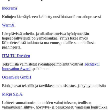
Indorama
Kuitujen kierrätykseen kehitetty uusi
biotransformaatioprosessi
WarmX
Lämpiävissä urheilu- ja ulkoiluvaatteissa hyödynnetään
hopeapäällysteistä polyamidilankaa. Yritys tekee myös
lääketieteellistä tutkimusta masennuspotilaille suunnitellusta
päähineestä.
ITM TU Dresden
Tekstiilistä valmistetut sydänläppäimplantit voittivat
Techtextil
Innovation Award
-palkinnon
OceanSafe GmbH
Biohajoavat tekstiilit ja tarvikkeet mm. sisustus- ja kylpytuotteisiin
Macpi S.p.A.
Laitteet saumattomien tuotteiden valmistukseen, teollisen
valmistuksen silitys-, höyrytys- ja pesukoneet, vaatealan logistiikka