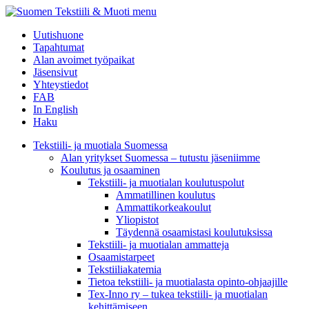
menu
Uutishuone
Tapahtumat
Alan avoimet työpaikat
Jäsensivut
Yhteystiedot
FAB
In English
Haku
Tekstiili- ja muotiala Suomessa
Alan yritykset Suomessa – tutustu jäseniimme
Koulutus ja osaaminen
Tekstiili- ja muotialan koulutuspolut
Ammatillinen koulutus
Ammattikorkeakoulut
Yliopistot
Täydennä osaamistasi koulutuksissa
Tekstiili- ja muotialan ammatteja
Osaamistarpeet
Tekstiiliakatemia
Tietoa tekstiili- ja muotialasta opinto-ohjaajille
Tex-Inno ry – tukea tekstiili- ja muotialan
kehittämiseen