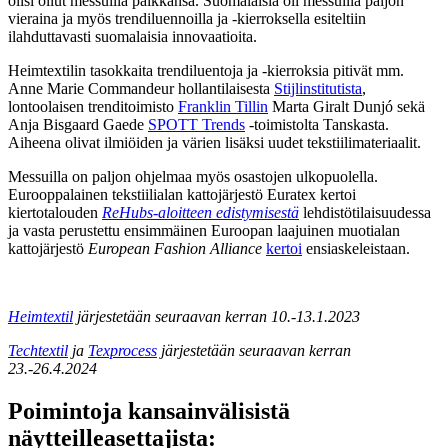
olisi ollut messuilla paikkansa. Suomalaisia oli messuilla paljon
vieraina ja myös trendiluennoilla ja -kierroksella esiteltiin
ilahduttavasti suomalaisia innovaatioita.
Heimtextilin tasokkaita trendiluentoja ja -kierroksia pitivät mm.
Anne Marie Commandeur hollantilaisesta
Stijlinstitutista
,
lontoolaisen trenditoimisto
Franklin Tillin
Marta Giralt Dunjó sekä
Anja Bisgaard Gaede
SPOTT Trends
-toimistolta Tanskasta.
Aiheena olivat ilmiöiden ja värien lisäksi uudet tekstiilimateriaalit.
Messuilla on paljon ohjelmaa myös osastojen ulkopuolella.
Eurooppalainen tekstiilialan kattojärjestö Euratex kertoi
kiertotalouden
ReHubs-aloitteen edistymisestä
lehdistötilaisuudessa
ja vasta perustettu ensimmäinen Euroopan laajuinen muotialan
kattojärjestö
European Fashion Alliance
kertoi
ensiaskeleistaan.
Heimtextil
järjestetään seuraavan kerran 10.-13.1.2023
Techtextil
ja
Texprocess
järjestetään seuraavan kerran
23.-26.4.2024
Poimintoja kansainvälisistä
näytteilleasettajista: