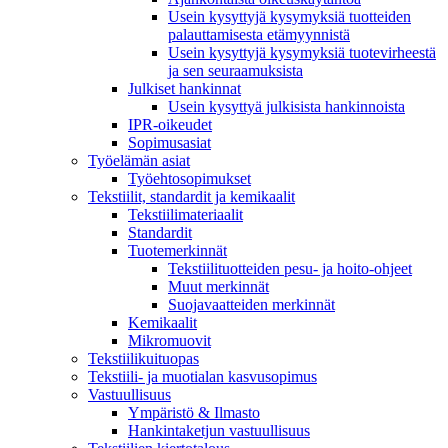
Usein kysyttyjä kysymyksiä tuotteiden
palauttamisesta etämyynnistä
Usein kysyttyjä kysymyksiä tuotevirheestä
ja sen seuraamuksista
Julkiset hankinnat
Usein kysyttyä julkisista hankinnoista
IPR-oikeudet
Sopimusasiat
Työelämän asiat
Työehto­sopimukset
Tekstiilit, standardit ja kemikaalit
Tekstiilimateriaalit
Standardit
Tuotemerkinnät
Tekstiilituotteiden pesu- ja hoito-ohjeet
Muut merkinnät
Suojavaatteiden merkinnät
Kemikaalit
Mikromuovit
Tekstiilikuitu­opas
Tekstiili- ja muotialan kasvusopimus
Vastuullisuus
Ympäristö & Ilmasto
Hankintaketjun vastuullisuus