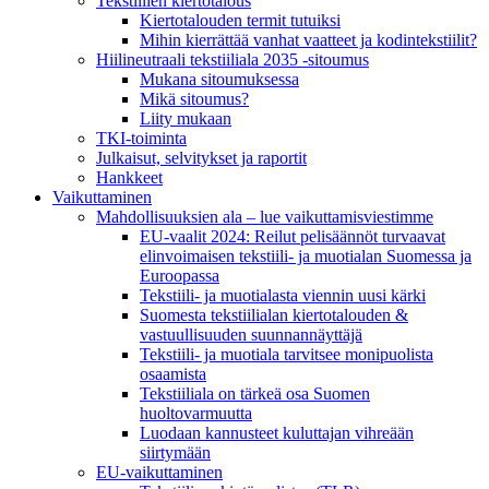
Tekstiilien kiertotalous
Kiertotalouden termit tutuiksi
Mihin kierrättää vanhat vaatteet ja kodintekstiilit?
Hiilineutraali tekstiiliala 2035 -sitoumus
Mukana sitoumuksessa
Mikä sitoumus?
Liity mukaan
TKI-toiminta
Julkaisut, selvitykset ja raportit
Hankkeet
Vaikuttaminen
Mahdollisuuksien ala – lue vaikuttamis­viestimme
EU-vaalit 2024: Reilut pelisäännöt turvaavat
elinvoimaisen tekstiili- ja muotialan Suomessa ja
Euroopassa
Tekstiili- ja muotialasta viennin uusi kärki
Suomesta tekstiilialan kiertotalouden &
vastuullisuuden suunnannäyttäjä
Tekstiili- ja muotiala tarvitsee monipuolista
osaamista
Tekstiiliala on tärkeä osa Suomen
huoltovarmuutta
Luodaan kannusteet kuluttajan vihreään
siirtymään
EU-vaikuttaminen