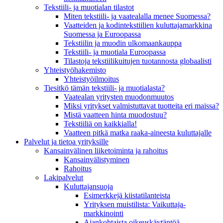
Tekstiili- ja muotialan tilastot
Miten tekstiili- ja vaatealalla menee Suomessa?
Vaatteiden ja kodintekstiilien kuluttajamarkkina
Suomessa ja Euroopassa
Tekstiilin ja muodin ulkomaankauppa
Tekstiili- ja muotiala Euroopassa
Tilastoja tekstiilikuitujen tuotannosta globaalisti
Yhteistyö­hakemisto
Yhteistyöilmoitus
Tiesitkö tämän tekstiili- ja muotialasta?
Vaatealan yritysten muodonmuutos
Miksi yritykset valmistuttavat tuotteita eri maissa?
Mistä vaatteen hinta muodostuu?
Tekstiiliä on kaikkialla!
Vaatteen pitkä matka raaka-aineesta kuluttajalle
Palvelut ja tietoa yrityksille
Kansainvälinen liiketoiminta ja rahoitus
Kansain­välistyminen
Rahoitus
Lakipalvelut
Kuluttajansuoja
Esimerkkejä kiistatilanteista
Yrityksen muistilista: Vaikuttaja­
markkinointi
Ajankohtaista oikeuskäytäntöä