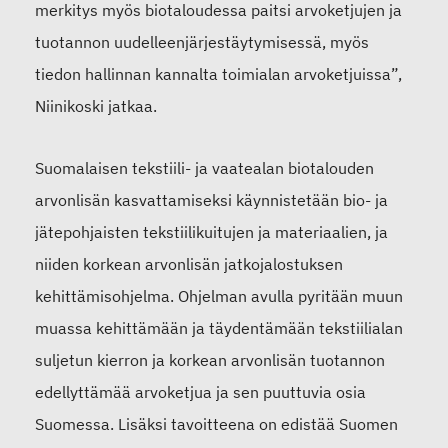
merkitys myös biotaloudessa paitsi arvoketjujen ja
tuotannon uudelleenjärjestäytymisessä, myös
tiedon hallinnan kannalta toimialan arvoketjuissa”,
Niinikoski jatkaa.
Suomalaisen tekstiili- ja vaatealan biotalouden
arvonlisän kasvattamiseksi käynnistetään bio- ja
jätepohjaisten tekstiilikuitujen ja materiaalien, ja
niiden korkean arvonlisän jatkojalostuksen
kehittämisohjelma. Ohjelman avulla pyritään muun
muassa kehittämään ja täydentämään tekstiilialan
suljetun kierron ja korkean arvonlisän tuotannon
edellyttämää arvoketjua ja sen puuttuvia osia
Suomessa. Lisäksi tavoitteena on edistää Suomen