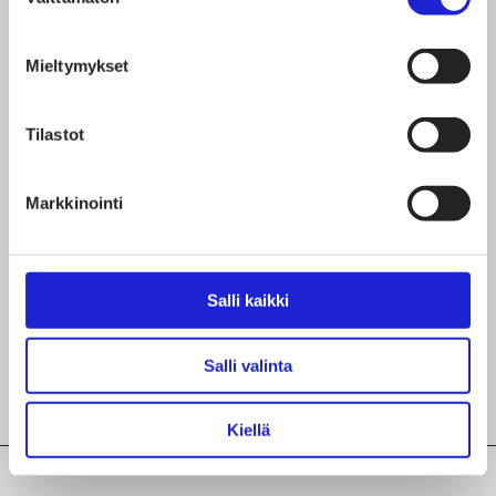
valinta
Teksti on julkaistu alun perin mielipidekirjoituksena
Mieltymykset
Kauppalehdessä 16.3.2023
Kirjoittaja Anne Ekberg
on Suomen Tekstiili & Muoti ry:n hallituksen jäsen ja
Tilastot
Fiblon Oy:n Vice President, Brand & Communication.
Markkinointi
Jaa artikkeli
Salli kaikki
Salli valinta
Kiellä