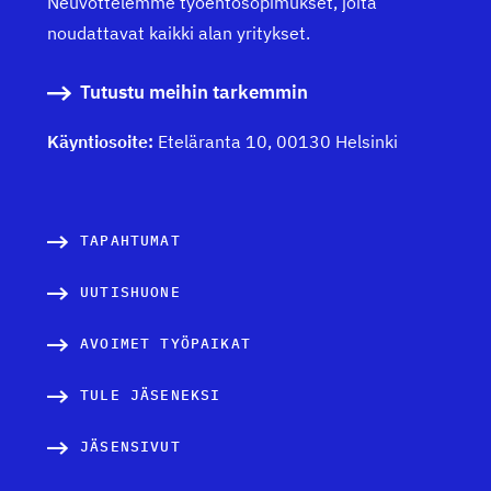
Neuvottelemme työehtosopimukset, joita
noudattavat kaikki alan yritykset.
Tutustu meihin tarkemmin
Käyntiosoite:
Eteläranta 10, 00130 Helsinki
TAPAHTUMAT
UUTISHUONE
AVOIMET TYÖPAIKAT
TULE JÄSENEKSI
JÄSENSIVUT