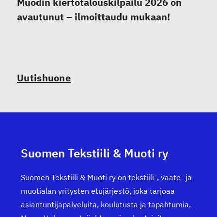
Muodin kiertotalouskilpailu 2026 on
avautunut – ilmoittaudu mukaan!
Uutishuone
Suomen Tekstiili & Muoti ry
Suomen Tekstiili & Muoti ry on tekstiili-, vaate- ja
muotialan yritysten etujärjestö, joka tarjoaa
asiantuntijapalveluita, koulutusta ja tapahtumia.