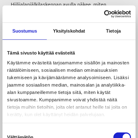
Hiilijalanjälkilaskennan avulla näkee, miten
yrityksen ympäristövaikutukset jakautuvat ja mihin
on hyödyllistä panostaa hiilijalanjäljen
Suostumus
Yksityiskohdat
Tietoja
pienentämiseksi.
Pidän tärkeänä, että yritys tietää millaisen
Tämä sivusto käyttää evästeitä
Käytämme evästeitä tarjoamamme sisällön ja mainosten
hiilijalanjäljen se omalla toiminnallaan aiheuttaa ja
räätälöimiseen, sosiaalisen median ominaisuuksien
miten se minimoi hiilijalanjälkeään. Siten voimme
tukemiseen ja kävijämäärämme analysoimiseen. Lisäksi
tavoitella hiilineutraaliutta.
jaamme sosiaalisen median, mainosalan ja analytiikka-
alan kumppaneillemme tietoja siitä, miten käytät
sivustoamme. Kumppanimme voivat yhdistää näitä
Meidän pitäisi kyetä luomaan pk-yrityksiä
tietoja muihin tietoihin, joita olet antanut heille tai joita on
kannustavia vastuullisuuden kehyksiä, jotka
kerätty, kun olet käyttänyt heidän palvelujaan.
auttavat liiketoiminnallista menestystä. Mielestäni
se kasvattaisi vastuullisuusraportoinnin ihanuutta.
Suostumuksen
Välttämätön