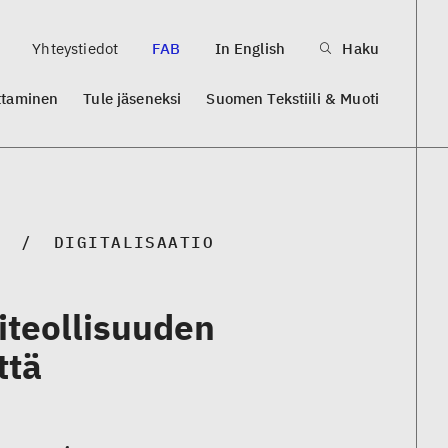
Yhteystiedot
FAB
In English
Haku
ttaminen
Tule jäseneksi
Suomen Tekstiili & Muoti
DIGITALISAATIO
liteollisuuden
ttä