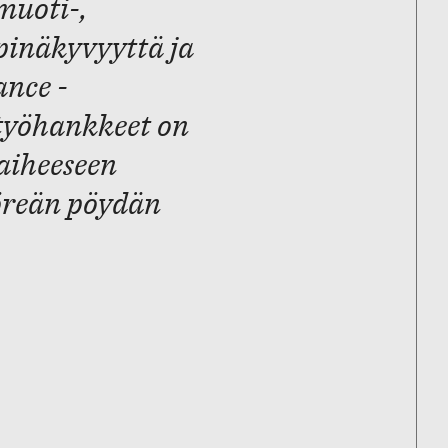
muoti-,
pinäkyvyyttä ja
ance -
styöhankkeet on
 aiheeseen
öreän pöydän