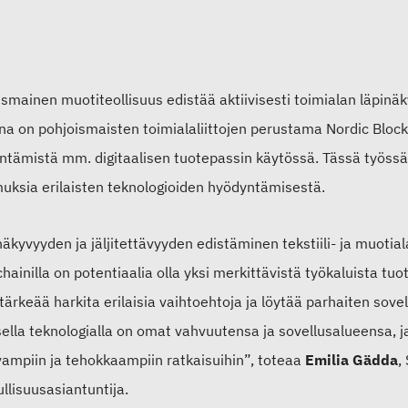
smainen muotiteollisuus edistää aktiivisesti toimialan läpinäk
a on pohjoismaisten toimialaliittojen perustama Nordic Blockch
ntämistä mm. digitaalisen tuotepassin käytössä. Tässä työss
uksia erilaisten teknologioiden hyödyntämisestä.
äkyvyyden ja jäljitettävyyden edistäminen tekstiili- ja muotiala
chainilla on potentiaalia olla yksi merkittävistä työkaluista 
ärkeää harkita erilaisia vaihtoehtoja ja löytää parhaiten sovelt
ella teknologialla on omat vahvuutensa ja sovellusalueensa, j
vampiin ja tehokkaampiin ratkaisuihin”, toteaa
Emilia Gädda
,
llisuusasiantuntija.