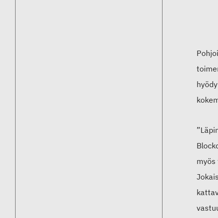
Pohjoi
toimen
hyödy
kokem
”Läpin
Block
myös t
Jokais
katta
vastuu