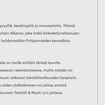
yvyyttä, kestävyyttä ja innovaatioita. Yhtenä
ain Alliance, joka tutkii lohkoketjuratkaisujen
ä hyödynnetään Pohjoismaiden kansallisia
lla on meille erittäin tärkeä tavoite.
tuotepassin rakentamisessa, mutta meidän on
uvat ratkaisut tekstiiliteollisuuden tarpeisiin.
a niiden yhdistäminen voi johtaa entistä
 Suomen Tekstiili & Muoti ry:n johtava