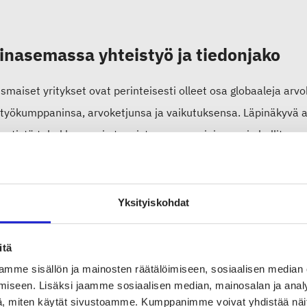
inasemassa yhteistyö ja tiedonjako
smaiset yritykset ovat perinteisesti olleet osa globaaleja arv
työkumppaninsa, arvoketjunsa ja vaikutuksensa. Läpinäkyvä arv
entistä tehokkaammin tunnistamaan, arvioimaan ja hallitsemaan
äkseen yhteistyötä ja tiedon jakamista Nordic Blockchain Allia
-, huonekalu- ja muotoiluteollisuuden tapausesimerkkejä ja y
Yksityiskohdat
tettävyyden ja kiertotalouden osalta. Suomesta mukana katalog
aalinen tuotepassi -hanke.
itä
mme sisällön ja mainosten räätälöimiseen, sosiaalisen median
n Tekstiili & Muoti ry järjestää Helsingissä 4.10. pyöreän pöy
iseen. Lisäksi jaamme sosiaalisen median, mainosalan ja analy
, miten käytät sivustoamme. Kumppanimme voivat yhdistää näitä t
ili- ja muotialan toimijat sekä teknologiatoimittajat yhteen k