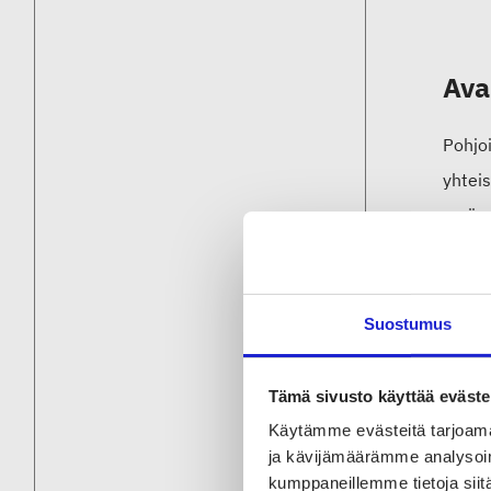
Ava
Pohjoi
yhteis
myös 
Edistä
muoti
Suostumus
jälji
digit
Tämä sivusto käyttää eväste
Käytämme evästeitä tarjoama
Suome
ja kävijämäärämme analysoim
kumppaneillemme tietoja siitä
teksti