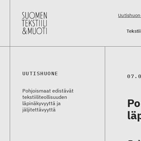
Uutishuon
Teksti
UUTISHUONE
07.
Pohjoismaat edistävät
tekstiiliteollisuuden
Po
läpinäkyvyyttä ja
jäljitettävyyttä
lä