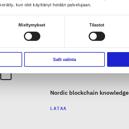
n kerätty, kun olet käyttänyt heidän palvelujaan.
önotosta toimialalla.
rdic Blockchain Knowledge Pool
Mieltymykset
Tilastot
Salli valinta
Nordic blockchain knowledge
LATAA