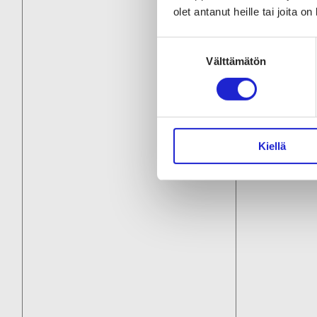
olet antanut heille tai joita o
käyttö
Suostumuksen
No
Välttämätön
valinta
Kiellä