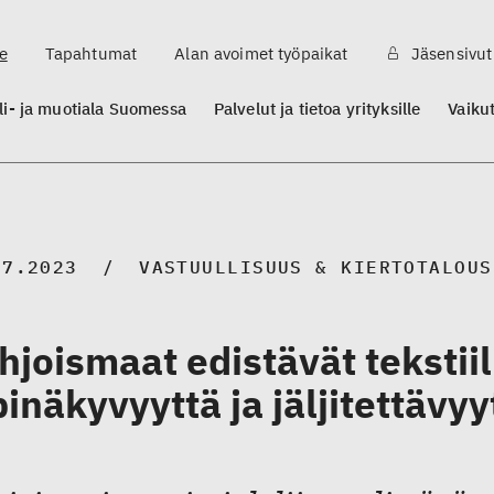
e
Tapahtumat
Alan avoimet työpaikat
Jäsensivut
ili- ja muotiala Suomessa
Palvelut ja tietoa yrityksille
Vaiku
07.2023
VASTUULLISUUS & KIERTOTALOUS
hjoismaat edistävät tekstii
pinäkyvyyttä ja jäljitettävyy