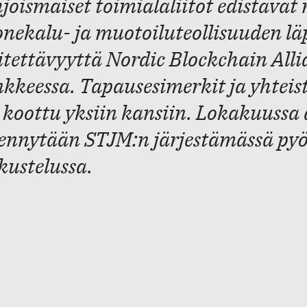
joismaiset toimialaliitot edistävät 
nekalu- ja muotoiluteollisuuden lä
jitettävyyttä Nordic Blockchain Alli
kkeessa. Tapausesimerkit ja yhtei
 koottu yksiin kansiin. Lokakuussa
ennytään STJM:n järjestämässä py
kustelussa.