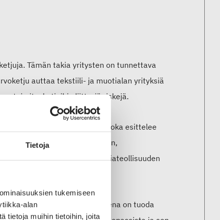
oketjuja. Tämän takia yritysten on tunnettava
oketju auttaa tekstiili- ja muotialan yrityksiä
 toimitusketjuihin liittyviä riskejä.
nce on nyt koonnut katalogiin, joka esittelee
hteistyöhankkeita läpinäkyvyyden,
Tietoja
issa on mm. STJM:n ja Teknologiateollisuuden
 ominaisuuksien tukemiseen
dän keskustelun, jonka tavoitteena on tuoda
tiikka-alan
ietoja muihin tietoihin, joita
eskustelemaan digitaalisesta tuotepassista ja sen