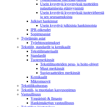
Usein kysyttyjä kysymyksiä tuotteiden
palauttamisesta etämyynnistä
Usein kysyttyjä kysymyksiä tuotevirheestä
ja sen seuraamuksista
Julkiset hankinnat
Usein kysyttyä julkisista hankinnoista
IPR-oikeudet
Sopimusasiat
Työelämän asiat
Työehto­sopimukset
Tekstiilit, standardit ja kemikaalit
Tekstiilimateriaalit
Standardit
Tuotemerkinnät
Tekstiilituotteiden pesu- ja hoito-ohjeet
Muut merkinnät
Suojavaatteiden merkinnät
Kemikaalit
Mikromuovit
Tekstiilikuitu­opas
Tekstiili- ja muotialan kasvusopimus
Vastuullisuus
Ympäristö & Ilmasto
Hankintaketjun vastuullisuus