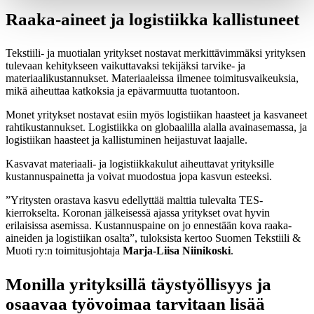
Raaka-aineet ja logistiikka kallistuneet
Tekstiili- ja muotialan yritykset nostavat merkittävimmäksi yrityksen
tulevaan kehitykseen vaikuttavaksi tekijäksi tarvike- ja
materiaalikustannukset. Materiaaleissa ilmenee toimitusvaikeuksia,
mikä aiheuttaa katkoksia ja epävarmuutta tuotantoon.
Monet yritykset nostavat esiin myös logistiikan haasteet ja kasvaneet
rahtikustannukset. Logistiikka on globaalilla alalla avainasemassa, ja
logistiikan haasteet ja kallistuminen heijastuvat laajalle.
Kasvavat materiaali- ja logistiikkakulut aiheuttavat yrityksille
kustannuspainetta ja voivat muodostua jopa kasvun esteeksi.
”Yritysten orastava kasvu edellyttää malttia tulevalta TES-
kierrokselta. Koronan jälkeisessä ajassa yritykset ovat hyvin
erilaisissa asemissa. Kustannuspaine on jo ennestään kova raaka-
aineiden ja logistiikan osalta”, tuloksista kertoo Suomen Tekstiili &
Muoti ry:n toimitusjohtaja
Marja-Liisa Niinikoski
.
Monilla yrityksillä täystyöllisyys ja
osaavaa työvoimaa tarvitaan lisää