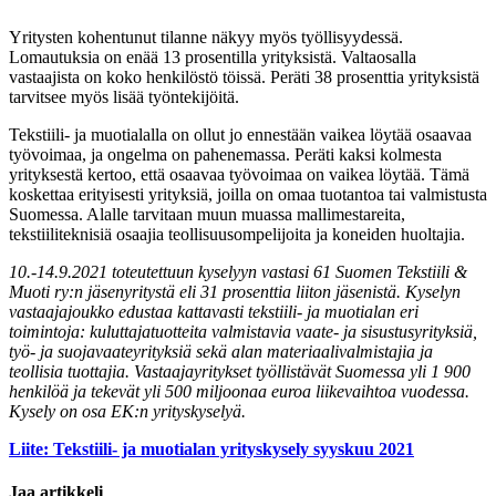
Yritysten kohentunut tilanne näkyy myös työllisyydessä.
Lomautuksia on enää 13 prosentilla yrityksistä. Valtaosalla
vastaajista on koko henkilöstö töissä. Peräti 38 prosenttia yrityksistä
tarvitsee myös lisää työntekijöitä.
Tekstiili- ja muotialalla on ollut jo ennestään vaikea löytää osaavaa
työvoimaa, ja ongelma on pahenemassa. Peräti kaksi kolmesta
yrityksestä kertoo, että osaavaa työvoimaa on vaikea löytää. Tämä
koskettaa erityisesti yrityksiä, joilla on omaa tuotantoa tai valmistusta
Suomessa. Alalle tarvitaan muun muassa mallimestareita,
tekstiiliteknisiä osaajia teollisuusompelijoita ja koneiden huoltajia.
10.-14.9.2021 toteutettuun kyselyyn vastasi 61 Suomen Tekstiili &
Muoti ry:n jäsenyritystä eli 31 prosenttia liiton jäsenistä. Kyselyn
vastaajajoukko edustaa kattavasti tekstiili- ja muotialan eri
toimintoja: kuluttajatuotteita valmistavia vaate- ja sisustusyrityksiä,
työ- ja suojavaateyrityksiä sekä alan materiaalivalmistajia ja
teollisia tuottajia. Vastaajayritykset työllistävät Suomessa yli 1 900
henkilöä ja tekevät yli 500 miljoonaa euroa liikevaihtoa vuodessa.
Kysely on osa EK:n yrityskyselyä.
Liite: Tekstiili- ja muotialan yrityskysely syyskuu 2021
Jaa artikkeli