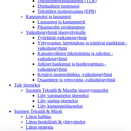
Tekstiilimerkintäuudistus (TLR)
Digitaalinen tuotepassi
Tekstiilien tuottajavastuu (EPR)
Kannanotot ja lausunnot
Lausunnot ja kantapaperit
Pikamuodin rajoittaminen
Vaikuttajaryhmät jäsenyrityksille
Työelämä-vaikuttajaryhmä
Yritysvastuu, kiertotalous ja toimivat markkinat -
vaikuttajaryhmä
Kansainvälinen liiketoiminta ja rahoitus -
vaikuttajaryhmä
Julkiset hankinnat ja huoltovarmuus -
vaikuttajaryhmä
Kestävä tuotepolitiikka​ -vaikuttajaryhmä
Osaaminen ja vetovoima -vaikuttajaryhmä
Tule jäseneksi
Suomen Tekstiili & Muodin jäsenyysmuodot
Liity varsinaiseksi jäseneksi
Liity startup-jäseneksi
Liity kumppani­jäseneksi
Suomen Tekstiili & Muoti
Liiton hallitus
Liiton henkilöstö & yhteystiedot
Liiton strategia