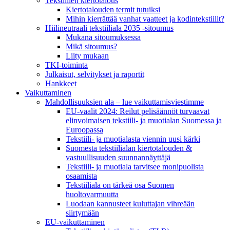
Tekstiilien kiertotalous
Kiertotalouden termit tutuiksi
Mihin kierrättää vanhat vaatteet ja kodintekstiilit?
Hiilineutraali tekstiiliala 2035 -sitoumus
Mukana sitoumuksessa
Mikä sitoumus?
Liity mukaan
TKI-toiminta
Julkaisut, selvitykset ja raportit
Hankkeet
Vaikuttaminen
Mahdollisuuksien ala – lue vaikuttamis­viestimme
EU-vaalit 2024: Reilut pelisäännöt turvaavat
elinvoimaisen tekstiili- ja muotialan Suomessa ja
Euroopassa
Tekstiili- ja muotialasta viennin uusi kärki
Suomesta tekstiilialan kiertotalouden &
vastuullisuuden suunnannäyttäjä
Tekstiili- ja muotiala tarvitsee monipuolista
osaamista
Tekstiiliala on tärkeä osa Suomen
huoltovarmuutta
Luodaan kannusteet kuluttajan vihreään
siirtymään
EU-vaikuttaminen