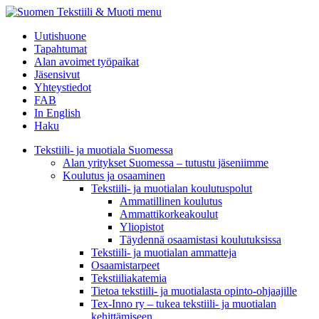
menu
Uutishuone
Tapahtumat
Alan avoimet työpaikat
Jäsensivut
Yhteystiedot
FAB
In English
Haku
Tekstiili- ja muotiala Suomessa
Alan yritykset Suomessa – tutustu jäseniimme
Koulutus ja osaaminen
Tekstiili- ja muotialan koulutuspolut
Ammatillinen koulutus
Ammattikorkeakoulut
Yliopistot
Täydennä osaamistasi koulutuksissa
Tekstiili- ja muotialan ammatteja
Osaamistarpeet
Tekstiiliakatemia
Tietoa tekstiili- ja muotialasta opinto-ohjaajille
Tex-Inno ry – tukea tekstiili- ja muotialan
kehittämiseen