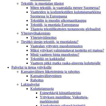
Tekstiili- ja muotialan tilastot
Miten tekstiili- ja vaatealalla menee Suomessa?
Vaatteiden ja kodintekstiilien kuluttajamarkkina
Suomessa ja Euroopassa
Tekstiilin ja muodin ulkomaankauppa
Tekstiili- ja muotiala Euroopassa
Tilastoja tekstiilikuitujen tuotannosta globaalisti
Yhteistyö­hakemisto
Yhteistyöilmoitus
Tiesitkö tämän tekstiili- ja muotialasta?
Vaatealan yritysten muodonmuutos
Miksi yritykset valmistuttavat tuotteita eri maissa?
Mistä vaatteen hinta muodostuu?
Tekstiiliä on kaikkialla!
Vaatteen pitkä matka raaka-aineesta kuluttajalle
Palvelut ja tietoa yrityksille
Kansainvälinen liiketoiminta ja rahoitus
Kansain­välistyminen
Rahoitus
Lakipalvelut
Kuluttajansuoja
Esimerkkejä kiistatilanteista
Yrityksen muistilista: Vaikuttaja­
markkinointi
Ajankohtaista oikeuskäytäntöä