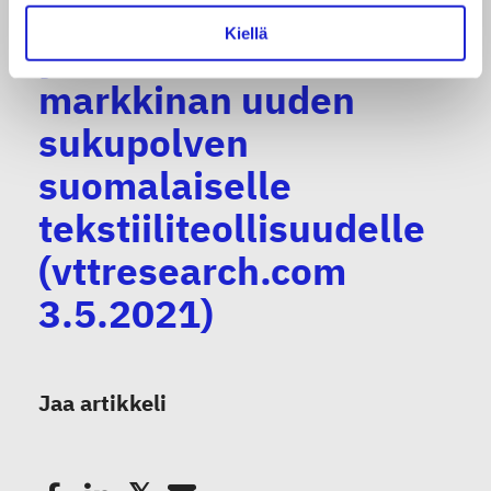
kestävä kehitys
Kiellä
yhdessä muodostavat
markkinan uuden
sukupolven
suomalaiselle
tekstiiliteollisuudelle
(vttresearch.com
3.5.2021)
Jaa artikkeli