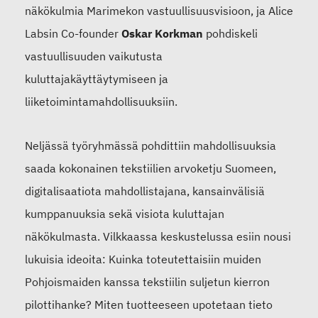
näkökulmia Marimekon vastuullisuusvisioon, ja Alice
Labsin Co-founder
Oskar Korkman
pohdiskeli
vastuullisuuden vaikutusta
kuluttajakäyttäytymiseen ja
liiketoimintamahdollisuuksiin.
Neljässä työryhmässä pohdittiin mahdollisuuksia
saada kokonainen tekstiilien arvoketju Suomeen,
digitalisaatiota mahdollistajana, kansainvälisiä
kumppanuuksia sekä visiota kuluttajan
näkökulmasta. Vilkkaassa keskustelussa esiin nousi
lukuisia ideoita: Kuinka toteutettaisiin muiden
Pohjoismaiden kanssa tekstiilin suljetun kierron
pilottihanke? Miten tuotteeseen upotetaan tieto