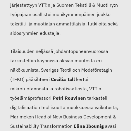
järjestettyyn VTT:n ja Suomen Tekstiili & Muoti ry:n
työpajaan osallistui monikymmenpäinen joukko
tekstiili- ja muotialan ammattilaisia, tutkijoita sekä
sidosryhmien edustajia.
Tilaisuuden neljässä johdantopuheenvuorossa
tarkasteltiin käynnissä olevaa muutosta eri
näkökulmista. Sveriges Textil och Modeföretagin
(TEKO) pääsihteeri
Cecilia Tall
kertoi
mikrotuotannosta ja robotisaatiosta, VTT:n
työelämäprofessori
Petri Rouvinen
tarkasteli
digitalisaation teollisuutta muokkaavaa vaikutusta,
Marimekon Head of New Business Development &
Sustainability Transformation
Elina Ibounig
avasi