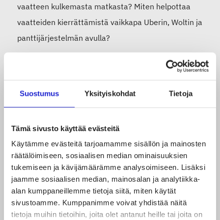
vaatteen kulkemasta matkasta? Miten helpottaa
vaatteiden kierrättämistä vaikkapa Uberin, Woltin ja
panttijärjestelmän avulla?
”Digitalisaatio ja kestävä kehitys vauhdittavat
tekstiilialan murrosta Suomessa ja muissa
Suostumus
Yksityiskohdat
Tietoja
Pohjoismaissa. Nämä teemat olivat monipuolisesti
esillä työpajassamme. Alan uudistuminen edellyttää
Tämä sivusto käyttää evästeitä
monipuolista yhteistyötä eri toimialojen kesken.
Käytämme evästeitä tarjoamamme sisällön ja mainosten
Meillä Suomessa onkin erinomaiset edellytykset
räätälöimiseen, sosiaalisen median ominaisuuksien
lähteä rakentamaan tekstiilialan klusteria
tukemiseen ja kävijämäärämme analysoimiseen. Lisäksi
uudistumisen tueksi”, sanoo Suomen Tekstiili &
jaamme sosiaalisen median, mainosalan ja analytiikka-
alan kumppaneillemme tietoja siitä, miten käytät
Muoti ry:n toimitusjohtaja
Marja-Liisa Niinikoski
.
sivustoamme. Kumppanimme voivat yhdistää näitä
tietoja muihin tietoihin, joita olet antanut heille tai joita on