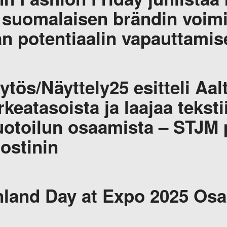
 suomalaisen brändin voimin
an potentiaalin vapauttamis
ytös/Näyttely25 esitteli Aal
rkeatasoista ja laajaa teksti
otoilun osaamista – STJM p
ostinin
nland Day at Expo 2025 Os