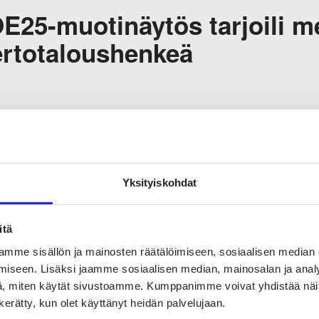
E25-muotinäytös tarjoili me
ertotaloushenkeä
e suomalaisen muodin tosiy
shion Friday tuo valoa kans
imin
Yksityiskohdat
itä
rimekon Alahuhta-Kasko o
mme sisällön ja mainosten räätälöimiseen, sosiaalisen median
imitusjohtaja yksityissijoit
iseen. Lisäksi jaamme sosiaalisen median, mainosalan ja analy
, miten käytät sivustoamme. Kumppanimme voivat yhdistää näitä t
n kerätty, kun olet käyttänyt heidän palvelujaan.