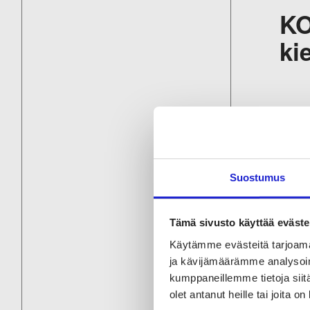
KO
ki
Ol
Fa
vo
Suostumus
Tämä sivusto käyttää eväste
Ma
Käytämme evästeitä tarjoama
to
ja kävijämäärämme analysoim
kumppaneillemme tietoja siitä
olet antanut heille tai joita o