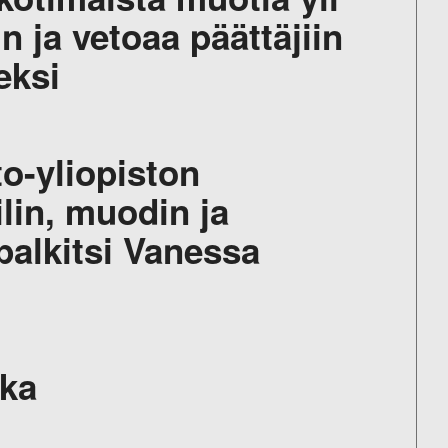
 ja vetoaa päättäjiin
eksi
to-yliopiston
ilin, muodin ja
alkitsi Vanessa
aka