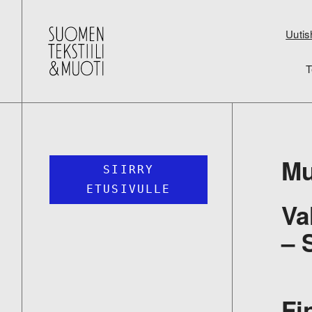
Uutis
T
Mu
SIIRRY
ETUSIVULLE
Va
– 
Fi