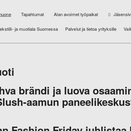
huone
Tapahtumat
Alan avoimet työpaikat
Jäsensiv
ekstiili- ja muotiala Suomessa
Palvelut ja tietoa yrityksille
Vai
oti
hva brändi ja luova osaami
Slush-aamun paneelikeskust
nn Fashion Friday juhlistaa 