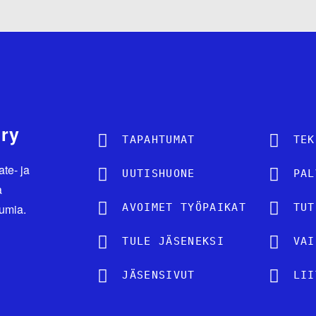
r
t
i
k
k
 ry
e
TAPAHTUMAT
TEK
l
ate- ja
UUTISHUONE
PAL
i
a
tumia.
AVOIMET TYÖPAIKAT
TUT
e
TULE JÄSENEKSI
n
VAI
s
JÄSENSIVUT
LII
i