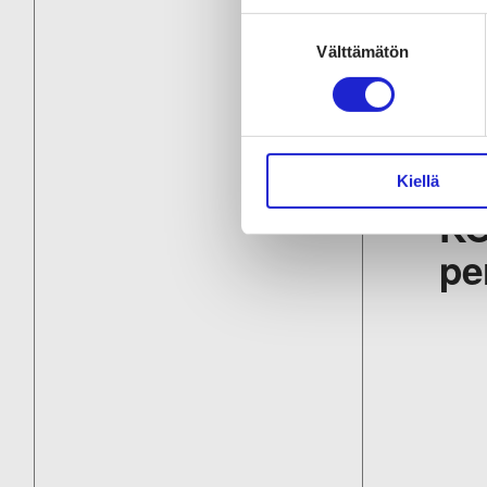
Nä
Suostumuksen
Välttämätön
valinta
lu
Si
Kiellä
KO
pe