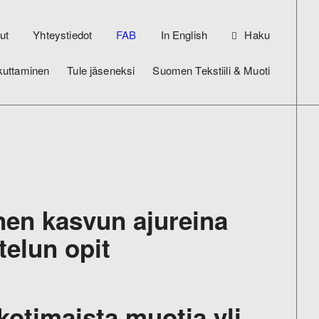
ut
Yhteystiedot
FAB
In English
Haku
kuttaminen
Tule jäseneksi
Suomen Tekstiili & Muoti
nen kasvun ajureina
elun opit
kotimaista muotia yli