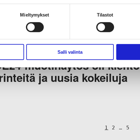
ytös24 esitteli monipuolist
Mieltymykset
Tilastot
ovia ratkaisuja – liitto palki
ni-Pilvi Kiilusen
Salli valinta
E24-muotinäytös oli kiehto
rinteitä ja uusia kokeiluja
A
1
2
…
5