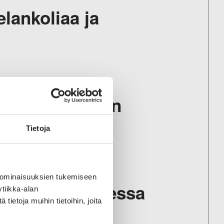
lankoliaa ja
stävä – Finn
alle 33 brändin
Tietoja
n paras
 ominaisuuksien tukemiseen
tajien keskuudessa
tiikka-alan
ietoja muihin tietoihin, joita