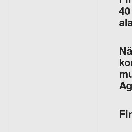
40
al
Nä
ko
mu
Ag
Fi