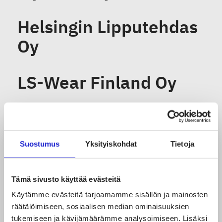
Helsingin Lipputehdas
Oy
LS-Wear Finland Oy
Chéloin Oy
Suostumus
Yksityiskohdat
Tietoja
F’JOY CREATIVE
GROUP OY
Tämä sivusto käyttää evästeitä
Käytämme evästeitä tarjoamamme sisällön ja mainosten
Kohtalonpoika Oy
räätälöimiseen, sosiaalisen median ominaisuuksien
tukemiseen ja kävijämäärämme analysoimiseen. Lisäksi