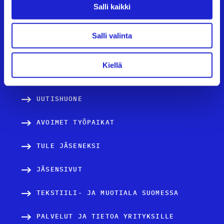
e
Tutustu meihin tarkemmin
Salli kaikki
n
Käyntiosoite:
Eteläranta 10, 00130 Helsinki
s
Salli valinta
i
Kiellä
v
TAPAHTUMAT
u
UUTISHUONE
t
AVOIMET TYÖPAIKAT
u
TULE JÄSENEKSI
s
JÄSENSIVUT
TEKSTIILI- JA MUOTIALA SUOMESSA
PALVELUT JA TIETOA YRITYKSILLE