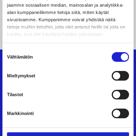
jaamme sosiaalisen median, mainosalan ja analytiikka-
alan kumppaneillemme tietoja siitä, miten käytät
sivustoamme. Kumppanimme voivat yhdistää näitä
A
tietoja muihin tietoihin, joita olet antanut heille tai joita on
1
2
…
23
kerätty, kun olet käyttänyt heidän palvelujaan.
r
t
Suostumuksen
Välttämätön
valinta
i
k
Suomen Tekstiili & Muoti ry
Mieltymykset
k
Suomen Tekstiili & Muoti ry on tekstiili-, vaate- ja
Tilastot
e
muotialan yritysten etujärjestö, joka tarjoaa
asiantuntijapalveluita, koulutusta ja tapahtumia.
l
Markkinointi
Neuvottelemme työehtosopimukset, joita
i
noudattavat kaikki alan yritykset.