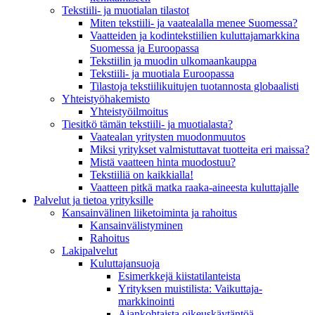
Tekstiili- ja muotialan tilastot
Miten tekstiili- ja vaatealalla menee Suomessa?
Vaatteiden ja kodintekstiilien kuluttajamarkkina
Suomessa ja Euroopassa
Tekstiilin ja muodin ulkomaankauppa
Tekstiili- ja muotiala Euroopassa
Tilastoja tekstiilikuitujen tuotannosta globaalisti
Yhteistyö­hakemisto
Yhteistyöilmoitus
Tiesitkö tämän tekstiili- ja muotialasta?
Vaatealan yritysten muodonmuutos
Miksi yritykset valmistuttavat tuotteita eri maissa?
Mistä vaatteen hinta muodostuu?
Tekstiiliä on kaikkialla!
Vaatteen pitkä matka raaka-aineesta kuluttajalle
Palvelut ja tietoa yrityksille
Kansainvälinen liiketoiminta ja rahoitus
Kansain­välistyminen
Rahoitus
Lakipalvelut
Kuluttajansuoja
Esimerkkejä kiistatilanteista
Yrityksen muistilista: Vaikuttaja­
markkinointi
Ajankohtaista oikeuskäytäntöä