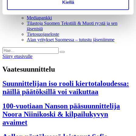
Liiton säännöt
Kiellä
Suomen Tekstiili & Muoti 120 vuotta
Laskutusosoite
Mediapankki
Tilastoja Suomen Tekstiili & Muoti ry:stä ja sen
jäsenistä
Tietosuojaseloste
Alan yritykset Suomessa – tutustu jäseniimme
Siirry etusivulle
Vaatesuunnittelu
Suunnittelijan iso rooli kiertotaloudessa:
näillä päätöksillä voi vaikuttaa
100-vuotiaan Nanson pääsuunnittelija
Noora Niinikoski & kilpailukyvyn
avaimet