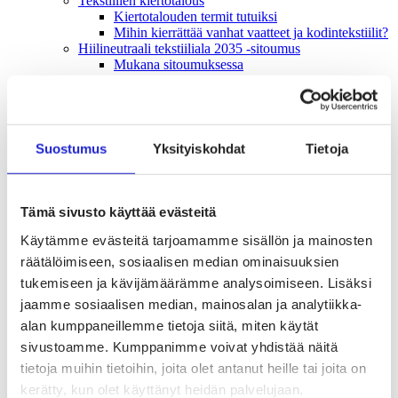
Tekstiilien kiertotalous
Kiertotalouden termit tutuiksi
Mihin kierrättää vanhat vaatteet ja kodintekstiilit?
Hiilineutraali tekstiiliala 2035 -sitoumus
Mukana sitoumuksessa
Mikä sitoumus?
Liity mukaan
TKI-toiminta
Julkaisut, selvitykset ja raportit
Hankkeet
Suostumus
Yksityiskohdat
Tietoja
Vaikuttaminen
Mahdollisuuksien ala – lue vaikuttamis­viestimme
EU-vaalit 2024: Reilut pelisäännöt turvaavat
elinvoimaisen tekstiili- ja muotialan Suomessa ja
Tämä sivusto käyttää evästeitä
Euroopassa
Käytämme evästeitä tarjoamamme sisällön ja mainosten
Tekstiili- ja muotialasta viennin uusi kärki
Suomesta tekstiilialan kiertotalouden &
räätälöimiseen, sosiaalisen median ominaisuuksien
vastuullisuuden suunnannäyttäjä
tukemiseen ja kävijämäärämme analysoimiseen. Lisäksi
Tekstiili- ja muotiala tarvitsee monipuolista
jaamme sosiaalisen median, mainosalan ja analytiikka-
osaamista
Tekstiiliala on tärkeä osa Suomen
alan kumppaneillemme tietoja siitä, miten käytät
huoltovarmuutta
sivustoamme. Kumppanimme voivat yhdistää näitä
Luodaan kannusteet kuluttajan vihreään
tietoja muihin tietoihin, joita olet antanut heille tai joita on
siirtymään
EU-vaikuttaminen
kerätty, kun olet käyttänyt heidän palvelujaan.