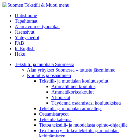
menu
Uutishuone
Tapahtumat
Alan avoimet työpaikat
Jäsensivut
Yhteystiedot
FAB
In English
Haku
Tekstiili- ja muotiala Suomessa
Alan yritykset Suomessa – tutustu jäseniimme
Koulutus ja osaaminen
Tekstiili- ja muotialan koulutuspolut
Ammatillinen koulutus
Ammattikorkeakoulut
Yliopistot
Täydennä osaamistasi koulutuksissa
Tekstiili- ja muotialan ammatteja
Osaamistarpeet
Tekstiiliakatemia
Tietoa tekstiili- ja muotialasta opinto-ohjaajille
Tex-Inno ry – tukea tekstiili- ja muotialan
kehittämiseen