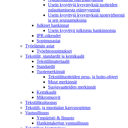
Usein kysyttyjä kysymyksiä tuotteiden
palauttamisesta etämyynnistä
Usein kysyttyjä kysymyksiä tuotevirheestä
ja sen seuraamuksista
Julkiset hankinnat
Usein kysyttyä julkisista hankinnoista
IPR-oikeudet
Sopimusasiat
Työelämän asiat
Työehto­sopimukset
Tekstiilit, standardit ja kemikaalit
Tekstiilimateriaalit
Standardit
Tuotemerkinnät
Tekstiilituotteiden pesu- ja hoito-ohjeet
Muut merkinnät
Suojavaatteiden merkinnät
Kemikaalit
Mikromuovit
Tekstiilikuitu­opas
Tekstiili- ja muotialan kasvusopimus
Vastuullisuus
Ympäristö & Ilmasto
Hankintaketjun vastuullisuus