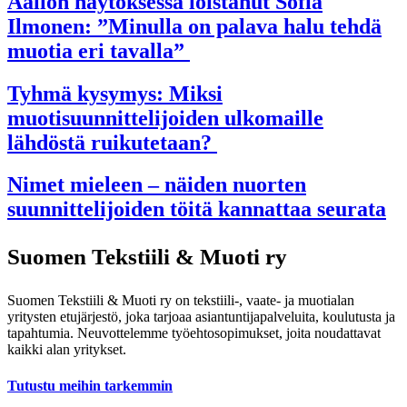
Aallon näytöksessä loistanut Sofia
Ilmonen: ”Minulla on palava halu tehdä
muotia eri tavalla”
Tyhmä kysymys: Miksi
muotisuunnittelijoiden ulkomaille
lähdöstä ruikutetaan?
Nimet mieleen – näiden nuorten
suunnittelijoiden töitä kannattaa seurata
Suomen Tekstiili & Muoti ry
Suomen Tekstiili & Muoti ry on tekstiili-, vaate- ja muotialan
yritysten etujärjestö, joka tarjoaa asiantuntijapalveluita, koulutusta ja
tapahtumia. Neuvottelemme työehtosopimukset, joita noudattavat
kaikki alan yritykset.
Tutustu meihin tarkemmin