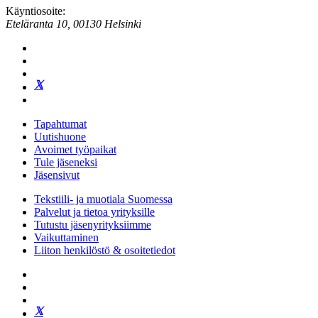
Käyntiosoite:
Eteläranta 10, 00130 Helsinki
Tapahtumat
Uutishuone
Avoimet työpaikat
Tule jäseneksi
Jäsensivut
Tekstiili- ja muotiala Suomessa
Palvelut ja tietoa yrityksille
Tutustu jäsenyrityksiimme
Vaikuttaminen
Liiton henkilöstö & osoitetiedot