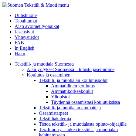
menu
Uutishuone
Tapahtumat
Alan avoimet työpaikat
Jäsensivut
Yhteystiedot
FAB
In English
Haku
Tekstiili- ja muotiala Suomessa
Alan yritykset Suomessa – tutustu jäseniimme
Koulutus ja osaaminen
Tekstiili- ja muotialan koulutuspolut
Ammatillinen koulutus
Ammattikorkeakoulut
Yliopistot
Täydennä osaamistasi koulutuksissa
Tekstiili- ja muotialan ammatteja
Osaamistarpeet
Tekstiiliakatemia
Tietoa tekstiili- ja muotialasta opinto-ohjaajille
Tex-Inno ry – tukea tekstiili- ja muotialan
kehittämiseen