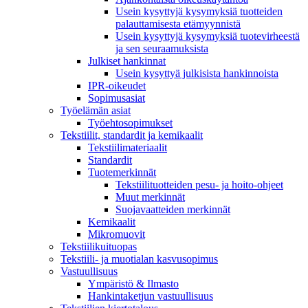
Usein kysyttyjä kysymyksiä tuotteiden
palauttamisesta etämyynnistä
Usein kysyttyjä kysymyksiä tuotevirheestä
ja sen seuraamuksista
Julkiset hankinnat
Usein kysyttyä julkisista hankinnoista
IPR-oikeudet
Sopimusasiat
Työelämän asiat
Työehto­sopimukset
Tekstiilit, standardit ja kemikaalit
Tekstiilimateriaalit
Standardit
Tuotemerkinnät
Tekstiilituotteiden pesu- ja hoito-ohjeet
Muut merkinnät
Suojavaatteiden merkinnät
Kemikaalit
Mikromuovit
Tekstiilikuitu­opas
Tekstiili- ja muotialan kasvusopimus
Vastuullisuus
Ympäristö & Ilmasto
Hankintaketjun vastuullisuus