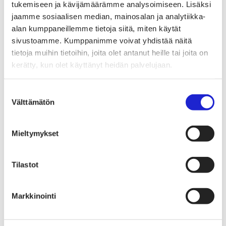
Tekstiilimerkintäuudistus (TLR)
tukemiseen ja kävijämäärämme analysoimiseen. Lisäksi
Digitaalinen tuotepassi
jaamme sosiaalisen median, mainosalan ja analytiikka-
Tekstiilien tuottajavastuu (EPR)
alan kumppaneillemme tietoja siitä, miten käytät
Kannanotot ja lausunnot
Lausunnot ja kantapaperit
sivustoamme. Kumppanimme voivat yhdistää näitä
Pikamuodin rajoittaminen
tietoja muihin tietoihin, joita olet antanut heille tai joita on
Vaikuttajaryhmät jäsenyrityksille
kerätty, kun olet käyttänyt heidän palvelujaan.
Työelämä-vaikuttajaryhmä
Yritysvastuu, kiertotalous ja toimivat markkinat -
vaikuttajaryhmä
Suostumuksen
Kansainvälinen liiketoiminta ja rahoitus -
vaikuttajaryhmä
Välttämätön
valinta
Julkiset hankinnat ja huoltovarmuus -
vaikuttajaryhmä
Kestävä tuotepolitiikka​ -vaikuttajaryhmä
Mieltymykset
Osaaminen ja vetovoima -vaikuttajaryhmä
Tule jäseneksi
Suomen Tekstiili & Muodin jäsenyysmuodot
Tilastot
Liity varsinaiseksi jäseneksi
Liity startup-jäseneksi
Liity kumppani­jäseneksi
Suomen Tekstiili & Muoti
Markkinointi
Liiton hallitus
Liiton henkilöstö & yhteystiedot
Liiton strategia