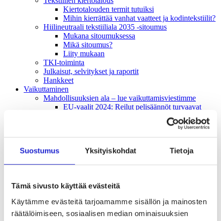
Tekstiilien kiertotalous
Kiertotalouden termit tutuiksi
Mihin kierrättää vanhat vaatteet ja kodintekstiilit?
Hiilineutraali tekstiiliala 2035 -sitoumus
Mukana sitoumuksessa
Mikä sitoumus?
Liity mukaan
TKI-toiminta
Julkaisut, selvitykset ja raportit
Hankkeet
Vaikuttaminen
Mahdollisuuksien ala – lue vaikuttamis­viestimme
EU-vaalit 2024: Reilut pelisäännöt turvaavat
elinvoimaisen tekstiili- ja muotialan Suomessa ja
Euroopassa
Tekstiili- ja muotialasta viennin uusi kärki
Suomesta tekstiilialan kiertotalouden &
Suostumus
Yksityiskohdat
Tietoja
vastuullisuuden suunnannäyttäjä
Tekstiili- ja muotiala tarvitsee monipuolista
osaamista
Tekstiiliala on tärkeä osa Suomen
Tämä sivusto käyttää evästeitä
huoltovarmuutta
Luodaan kannusteet kuluttajan vihreään
Käytämme evästeitä tarjoamamme sisällön ja mainosten
siirtymään
räätälöimiseen, sosiaalisen median ominaisuuksien
EU-vaikuttaminen