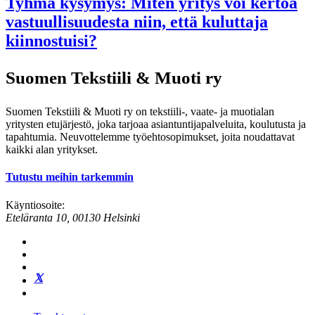
Tyhmä kysymys: Miten yritys voi kertoa
vastuullisuudesta niin, että kuluttaja
kiinnostuisi?
Suomen Tekstiili & Muoti ry
Suomen Tekstiili & Muoti ry on tekstiili-, vaate- ja muotialan
yritysten etujärjestö, joka tarjoaa asiantuntijapalveluita, koulutusta ja
tapahtumia. Neuvottelemme työehtosopimukset, joita noudattavat
kaikki alan yritykset.
Tutustu meihin tarkemmin
Käyntiosoite:
Eteläranta 10, 00130 Helsinki