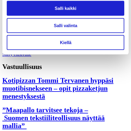
Liiton säännöt
Suomen Tekstiili & Muoti 120 vuotta
Salli kaikki
Laskutusosoite
Mediapankki
Tilastoja Suomen Tekstiili & Muoti ry:stä ja sen
Salli valinta
jäsenistä
Tietosuojaseloste
Alan yritykset Suomessa – tutustu jäseniimme
Kiellä
Siirry etusivulle
Vastuullisuus
Kotipizzan Tommi Tervanen hyppäsi
muotibisnekseen – opit pizzaketjun
menestyksestä
”Maapallo tarvitsee tekoja –
Suomen tekstiiliteollisuus näyttää
mallia”