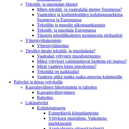
Tekstiili- ja muotialan tilastot
Miten tekstiili- ja vaatealalla menee Suomessa?
Vaatteiden ja kodintekstiilien kuluttajamarkkina
Suomessa ja Euroopassa
Tekstiilin ja muodin ulkomaankauppa
Tekstiili- ja muotiala Euroopassa
Tilastoja tekstiilikuitujen tuotannosta globaalisti
Yhteistyö­hakemisto
Yhteistyöilmoitus
Tiesitkö tämän tekstiili- ja muotialasta?
Vaatealan yritysten muodonmuutos
Miksi yritykset valmistuttavat tuotteita eri maissa?
Mistä vaatteen hinta muodostuu?
Tekstiiliä on kaikkialla!
Vaatteen pitkä matka raaka-aineesta kuluttajalle
Palvelut ja tietoa yrityksille
Kansainvälinen liiketoiminta ja rahoitus
Kansain­välistyminen
Rahoitus
Lakipalvelut
Kuluttajansuoja
Esimerkkejä kiistatilanteista
Yrityksen muistilista: Vaikuttaja­
markkinointi
Ajankohtaista oikeuskäytäntöä