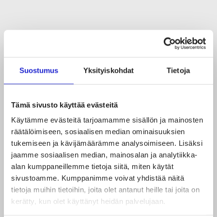
Suostumus
Yksityiskohdat
Tietoja
Tätä on design teollisessa tuotannossa
Tämä sivusto käyttää evästeitä
28.10.2021
Käytämme evästeitä tarjoamamme sisällön ja mainosten
räätälöimiseen, sosiaalisen median ominaisuuksien
tukemiseen ja kävijämäärämme analysoimiseen. Lisäksi
jaamme sosiaalisen median, mainosalan ja analytiikka-
alan kumppaneillemme tietoja siitä, miten käytät
sivustoamme. Kumppanimme voivat yhdistää näitä
tietoja muihin tietoihin, joita olet antanut heille tai joita on
kerätty, kun olet käyttänyt heidän palvelujaan.