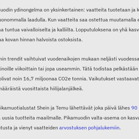
uodin ydinongelma on yksinkertainen: vaatteita tuotetaan j
uonommalla laadulla. Kun vaatteita saa ostettua muutamalla e
a tuntua vaivalloiselta ja kalliilta. Lopputuloksena on yhä kasv
a kovan hinnan halvoista ostoksista.
in trendit vaihtuivat vuodenaikojen mukaan neljästi vuodessa.
noille viikoittain tai jopa useammin. Tätä todistaa pelkästää
 olivat noin 16,7 miljoonaa CO2e tonnia. Vaikutukset vastaavat
ääräistä vuosittaista hiilijalanjälkeä.
pikamuotialustat Shein ja Temu lähettävät joka päivä lähes
90 
a uusia tuotteita maailmalle. Pikamuodin valta-asema on kasva
utusta ja vienyt vaatteiden
arvostuksen pohjalukemiin
.