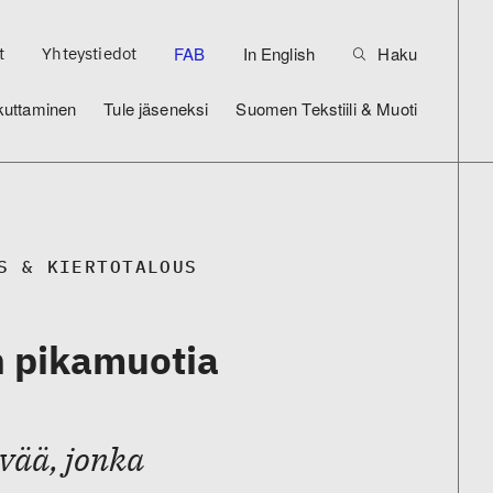
FAB
In English
Haku
t
Yhteystiedot
kuttaminen
Tule jäseneksi
Suomen Tekstiili & Muoti
S & KIERTOTALOUS
n pikamuotia
vää, jonka