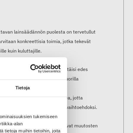
ttavan lainsäädännön puolesta on tervetullut
vitaan konkreettisia toimia, jotka tekevät
le kuin kuluttajille.
oteturvallisuusvaatimuksia, ei pitäisi edes
alan yrityksiä voitaisiin tukea suorilla
ai ottavat käyttöön kestävämpiä
Tietoja
 arvonlisäveroa voitaisiin laskea, jotta
semmaksi ja houkuttelevammaksi vaihtoehdoksi.
 ominaisuuksien tukemiseen
tiikka-alan
itkä toimet parhaiten edesauttavat muutosten
ietoja muihin tietoihin, joita