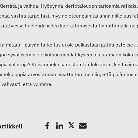
Kierrätä ja vaihda: Hyödynnä kiertotalouden tarjoamia ratkais
enää vastaa tarpeitasi, myy ne eteenpäin tai anna niille uusi 
päättyessä huolehdi niiden kierrättämisestä toimittamalla ne p
ta mitään -päivän tarkoitus ei ole pelkästään jättää ostokset 
ljon syvällisempi: se kutsuu meidät kyseenalaistamaan koko 
ia valintoja? Voisimmeko panostaa laadukkaisiin, kestäviin va
mmeko oppia arvostamaan vaatteitamme niin, että pidämme ni
 vahvasti, että voimme.
artikkeli