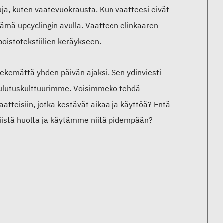
uja, kuten vaatevuokrausta. Kun vaatteesi eivät
elämä upcyclingin avulla. Vaatteen elinkaaren
oistotekstiilien keräykseen.
tekemättä yhden päivän ajaksi. Sen ydinviesti
kulutuskulttuurimme. Voisimmeko tehdä
atteisiin, jotka kestävät aikaa ja käyttöä? Entä
istä huolta ja käytämme niitä pidempään?