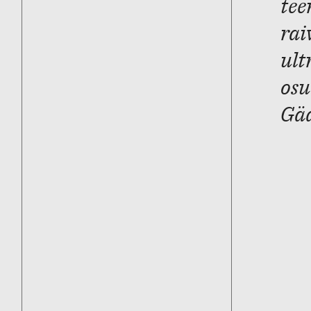
tee
rai
ult
osu
Gä