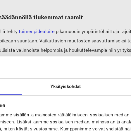
säädännöllä tiukemmat raamit
llä tehty
toimenpidealoite
pikamuodin ympäristöhaittoja rajoi
 oikeaan suuntaan. Vaikuttavien muutosten saavuttamiseksi tar
llisista valinnoista helpompia ja houkuttelevampia niin yrityksil
kiksi tuotteiden, jotka eivät täytä EU:n kuluttajansuoja- ja tu
 eurooppalaisille kuluttajille. Eurooppalaisia tekstiili- ja muoti
ointituilla, jos ne panostavat kiertotalouden innovaatioihin t
Yksityiskohdat
toteknologioita. Lisäksi korjaus- ja uudelleenkäyttöpalveluiden
eiden korjaaminen ja kierrättäminen tulisi kuluttajille edulli
itä
mme sisällön ja mainosten räätälöimiseen, sosiaalisen median
iseen. Lisäksi jaamme sosiaalisen median, mainosalan ja analy
oehtoja on monia, mutta vähintäänkin on tärkeää selvittää, m
, miten käytät sivustoamme. Kumppanimme voivat yhdistää näitä t