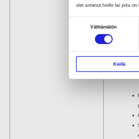
saavu
olet antanut heille tai joita o
Suostumuksen
Välttämätön
valinta
Yhde
Vaikk
kohti
Kiellä
Tässä