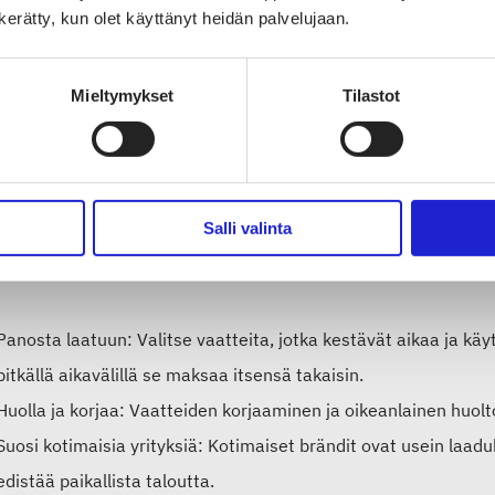
ttamista.
n kerätty, kun olet käyttänyt heidän palvelujaan.
Mieltymykset
Tilastot
ssä voimme muuttaa kulutuskulttuurimme
a lainsäädäntöä odotetaan, kuluttajilla on merkittävä rooli. 
 vastuullisempaa muotikulttuuria.
Salli valinta
 muutamia vinkkejä:
Panosta laatuun: Valitse vaatteita, jotka kestävät aikaa ja käyt
pitkällä aikavälillä se maksaa itsensä takaisin.
Huolla ja korjaa: Vaatteiden korjaaminen ja oikeanlainen huol
Suosi kotimaisia yrityksiä: Kotimaiset brändit ovat usein laaduk
edistää paikallista taloutta.