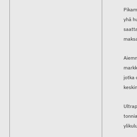
Pikam
yhä h
saatta
maksa
Aiemm
markki
jotka
keskim
Ultra
tonni
ylikul