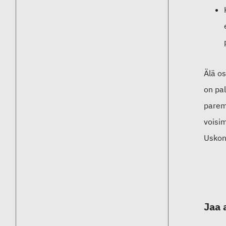
Älä os
on pa
paremp
voisi
Uskon
Jaa 