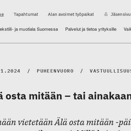
ne
Tapahtumat
Alan avoimet työpaikat
Jäsensivu
ekstiili- ja muotiala Suomessa
Palvelut ja tietoa yrityksille
Vai
11.2024
PUHEENVUORO
VASTUULLISUU
ä osta mitään – tai ainakaa
ään vietetään Älä osta mitään -päi