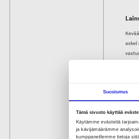
Lain
Kevää
askel
vastuu
Esimer
päätyä
invest
Suostumus
tuotan
vaatt
Tämä sivusto käyttää eväste
Käytämme evästeitä tarjoama
ja kävijämäärämme analysoim
Vaiht
kumppaneillemme tietoja siitä