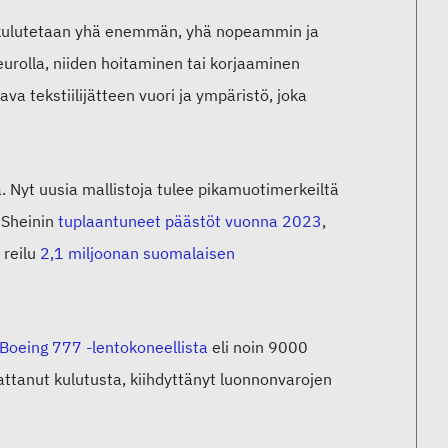
a kulutetaan yhä enemmän, yhä nopeammin ja
urolla, niiden hoitaminen tai korjaaminen
ava tekstiilijätteen vuori ja ympäristö, joka
 Nyt uusia mallistoja tulee pikamuotimerkeiltä
n Sheinin
tuplaantuneet päästöt vuonna 2023
,
 reilu
2,1 miljoonan suomalaisen
Boeing 777 -lentokoneellista
eli noin 9000
ttanut kulutusta, kiihdyttänyt luonnonvarojen