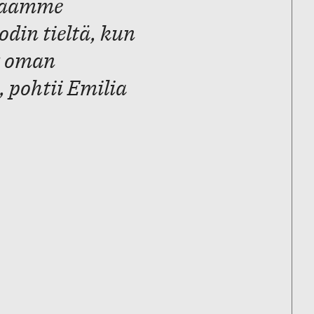
 saamme
din tieltä, kun
t oman
 pohtii Emilia