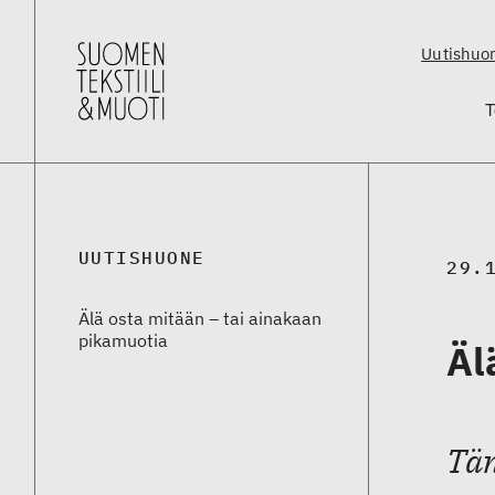
Uutishuo
T
UUTISHUONE
29.
Älä osta mitään – tai ainakaan
pikamuotia
Äl
Tän