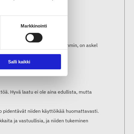
Markkinointi
Jokainen päätös ostaa laadukkaammin, on askel
Salli kaikki
töä. Hyvä laatu ei ole aina edullista, mutta
to pidentävät niiden käyttöikää huomattavasti.
kaita ja vastuullisia, ja niiden tukeminen