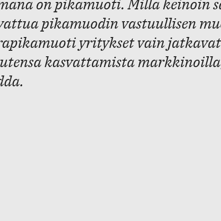
mana on pikamuoti. Millä keinoin
vattua pikamuodin vastuullisen muo
rapikamuoti yritykset vain jatkava
utensa kasvattamista markkinoilla,
dda.