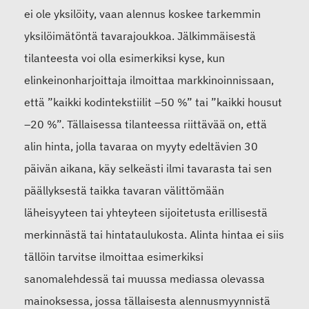
ei ole yksilöity, vaan alennus koskee tarkemmin
yksilöimätöntä tavarajoukkoa. Jälkimmäisestä
tilanteesta voi olla esimerkiksi kyse, kun
elinkeinonharjoittaja ilmoittaa markkinoinnissaan,
että ”kaikki kodintekstiilit –50 %” tai ”kaikki housut
–20 %”. Tällaisessa tilanteessa riittävää on, että
alin hinta, jolla tavaraa on myyty edeltävien 30
päivän aikana, käy selkeästi ilmi tavarasta tai sen
päällyksestä taikka tavaran välittömään
läheisyyteen tai yhteyteen sijoitetusta erillisestä
merkinnästä tai hintataulukosta. Alinta hintaa ei siis
tällöin tarvitse ilmoittaa esimerkiksi
sanomalehdessä tai muussa mediassa olevassa
mainoksessa, jossa tällaisesta alennusmyynnistä