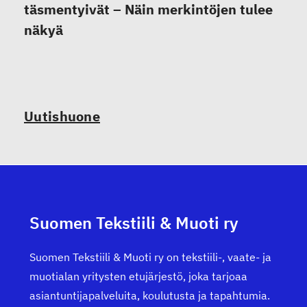
täsmentyivät – Näin merkintöjen tulee
näkyä
Uutishuone
Suomen Tekstiili & Muoti ry
Suomen Tekstiili & Muoti ry on tekstiili-, vaate- ja
muotialan yritysten etujärjestö, joka tarjoaa
asiantuntijapalveluita, koulutusta ja tapahtumia.