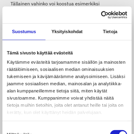
Tällainen vahinko voi koostua esimerkiksi
kuluttajalle aiheutuneista matkakuluista.
Suostumus
Yksityiskohdat
Tietoja
Lisäksi kuluttajalla voi olla oikeus kohtuulliseen
hinnanalennukseen, jos yritys on menetellyt
sopimattomasti käyttämällä esimerkiksi
Tämä sivusto käyttää evästeitä
aggressiivisia tai harhaanjohtavia menettelytapoja,
Käytämme evästeitä tarjoamamme sisällön ja mainosten
räätälöimiseen, sosiaalisen median ominaisuuksien
jotka ovat voineet vaikuttaa kuluttajan tekemään
tukemiseen ja kävijämäärämme analysoimiseen. Lisäksi
ostopäätökseen. Hinnanalennus määritellään
jaamme sosiaalisen median, mainosalan ja analytiikka-
tapauskohtaisesti ja sen suuruuteen vaikuttaa
alan kumppaneillemme tietoja siitä, miten käytät
sivustoamme. Kumppanimme voivat yhdistää näitä
esimerkiksi se, miten moitittavasti
tietoja muihin tietoihin, joita olet antanut heille tai joita on
elinkeinonharjoittaja on menetellyt.
kerätty, kun olet käyttänyt heidän palvelujaan.
Muuta
Suostumuksen