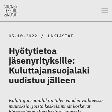
05.10.2022
LAKIASIAT
Hyötytietoa
jäsenyrityksille:
Kuluttajansuojalaki
uudistuu jälleen
Kuluttajansuojalakiin tulee vuoden vaihteessa
muutoksia, joista keskeisimmät koskevat
hinnanalennusilmoittelua, kuluttaja-