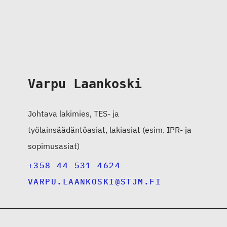
Varpu Laankoski
Johtava lakimies, TES- ja
työlainsäädäntöasiat, lakiasiat (esim. IPR- ja
sopimusasiat)
+358 44 531 4624
VARPU.LAANKOSKI@STJM.FI