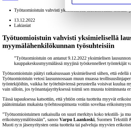
Työtuomioistuin vahvisti yksimielisellä lausunnollaan tekstii
13.12.2022
Lakiasiat
Työtuomioistuin vahvisti yksimielisellä la
myymälähenkilökunnan työsuhteisiin
Työtuomioistuin on antanut 9.12.2022 yksimielisen lausunnon, jo
kauppakeskusmyymälässä myyjinä työskennelleet työntekijät vaat
Työtuomioistuin päätyi ratkaisussaan yksimielisesti siihen, että edellä 
Työtuomioistuin vetosi lausunnossaan muun muassa teollisuuslinjaperi
työntekijöihin, vaikka he työtehtäviensä perusteella voisivat kuulua m
vain silloin, jos työnantajayrityksessä toimii sen muusta toiminnasta e
Tässä tapauksessa katsottiin, että yhtiön omia tuotteita myyvät erikoism
päätoimialan mukaista työehtosopimusta voitiin soveltaa erikoismyymä
”Työtuomioistuimen ratkaisulla on suuri merkitys koko tekstiili- ja muot
erikoismyymälöissään”, sanoo
Varpu Laankoski
, Suomen Tekstiili 
Muoti ry:n jäsenyritysten omia tuotteita tai palveluja myyvien erikoi