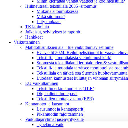
Mihin kierrättää vanhat vaatteet ja kodintekstiilit?
Hiilineutraali tekstiiliala 2035 -sitoumus
Mukana sitoumuksessa
Mikä sitoumus?
Liity mukaan
TKI-toiminta
Julkaisut, selvitykset ja raportit
Hankkeet
Vaikuttaminen
Mahdollisuuksien ala – lue vaikuttamis­viestimme
EU-vaalit 2024: Reilut pelisäännöt turvaavat elinv
Tekstiili- ja muotialasta viennin uusi kärki
Suomesta tekstiilialan kiertotalouden & vastuullis
Tekstiili- ja muotiala tarvitsee monipuolista osaami
Tekstiiliala on tärkeä osa Suomen huoltovarmuutta
Luodaan kannusteet kuluttajan vihreään siirtymään
EU-vaikuttaminen
Tekstiilimerkintäuudistus (TLR)
Digitaalinen tuotepassi
Tekstiilien tuottajavastuu (EPR)
Kannanotot ja lausunnot
Lausunnot ja kantapaperit
Pikamuodin rajoittaminen
Vaikuttajaryhmät jäsenyrityksille
Työelämä-vaikuttajaryhmä