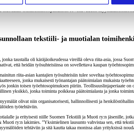
li- ja muotialan toimihenkilösopimuksen soveltuvuuden myymälähenkilöku
usunnollaan tekstiili- ja muotialan toimihe
nka taustalla oli käräjäoikeudessa vireillä oleva riita-asia, jossa Suom
ivat, että heidän työsuhteisiinsa on sovellettava kaupan työehtosopimus
mainitun riita-asian kantajien työsuhteisiin tulee soveltaa työehtosopimus
aatteeseen, jonka mukaisesti työnantajan päätoimialan mukaista työehto
yös jonkin toisen työehtosopimuksen piiriin. Teollisuuslinjaperiaate on
rillinen yksikkö, jonka toiminta poikkeaa päätoimialasta ja jonka toimint
yymälät olivat niin organisatorisesti, hallinnollisesti ja henkilöstöhalli
löiden työtehtäviin.
ialalle ja erityisesti niille Suomen Tekstiili ja Muoti ry:n jäsenille, jo
& Muoti ry:n lakimies. ”Yksimielinen lausunto vahvistaa sen, että teksti
smyymälöiden tehtäviin ja sitä kautta takaa monissa alan yrityksissä n