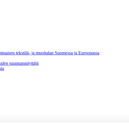
oimaisen tekstiili- ja muotialan Suomessa ja Euroopassa
uuden suunnannäyttäjä
sta