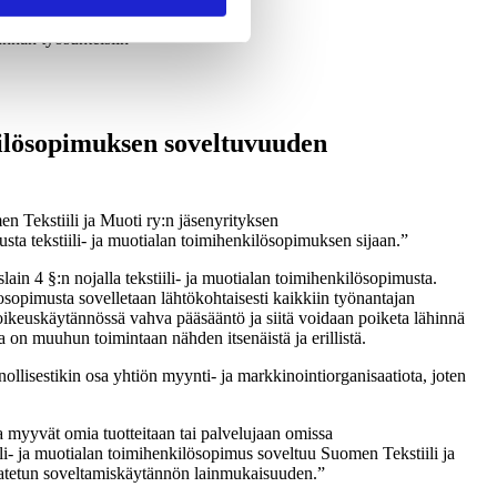
nnan työsuhteisiin
nkilösopimuksen soveltuvuuden
en Tekstiili ja Muoti ry:n jäsenyrityksen
ta tekstiili- ja muotialan toimihenkilösopimuksen sijaan.
lain 4 §:n nojalla tekstiili- ja muotialan toimihenkilösopimusta.
sopimusta sovelletaan lähtökohtaisesti kaikkiin työnantajan
 oikeuskäytännössä vahva pääsääntö ja siitä voidaan poiketa lähinnä
a on muuhun toimintaan nähden itsenäistä ja erillistä.
nnollisestikin osa yhtiön myynti- ja markkinointiorganisaatiota, joten
tka myyvät omia tuotteitaan tai palvelujaan omissa
ili- ja muotialan toimihenkilösopimus soveltuu Suomen Tekstiili ja
oudatetun soveltamiskäytännön lainmukaisuuden.”