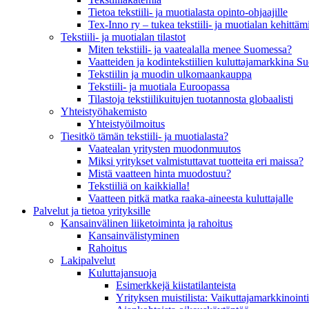
Tietoa tekstiili- ja muotialasta opinto-ohjaajille
Tex-Inno ry – tukea tekstiili- ja muotialan kehittäm
Tekstiili- ja muotialan tilastot
Miten tekstiili- ja vaatealalla menee Suomessa?
Vaatteiden ja kodintekstiilien kuluttajamarkkina 
Tekstiilin ja muodin ulkomaankauppa
Tekstiili- ja muotiala Euroopassa
Tilastoja tekstiilikuitujen tuotannosta globaalisti
Yhteistyö­hakemisto
Yhteistyöilmoitus
Tiesitkö tämän tekstiili- ja muotialasta?
Vaatealan yritysten muodonmuutos
Miksi yritykset valmistuttavat tuotteita eri maissa?
Mistä vaatteen hinta muodostuu?
Tekstiiliä on kaikkialla!
Vaatteen pitkä matka raaka-aineesta kuluttajalle
Palvelut ja tietoa yrityksille
Kansainvälinen liiketoiminta ja rahoitus
Kansain­välistyminen
Rahoitus
Lakipalvelut
Kuluttajansuoja
Esimerkkejä kiistatilanteista
Yrityksen muistilista: Vaikuttaja­markkinointi