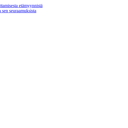
ttamisesta etämyynnistä
a sen seuraamuksista