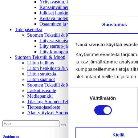
Yritysvastuu, kiertotalous ja toimivat markkinat -
Kansainvälinen liiketoiminta ja rahoitus -vaikutta
Julkiset hankinnat ja huoltovarmuus -vaikuttajary
Kestävä tuotepolitiikka​ -vaikuttajaryhmä
Osaaminen ja vetovoima -vaikuttajaryhmä
Suostumus
Tule jäseneksi
Suomen Tekstiili & Muodin jäsenyysmuodot
Liity varsinaiseksi jäseneksi
Tämä sivusto käyttää eväste
Liity startup-jäseneksi
Liity kumppani­jäseneksi
Käytämme evästeitä tarjoama
Suomen Tekstiili & Muoti
ja kävijämäärämme analysoim
Liiton hallitus
Liiton henkilöstö & yhteystiedot
kumppaneillemme tietoja siitä
Liiton strategia
olet antanut heille tai joita o
Liiton säännöt
Suomen Tekstiili & Muoti 120 vuotta
Laskutusosoite
Suostumuksen
Mediapankki
Välttämätön
valinta
Tilastoja Suomen Tekstiili & Muoti ry:stä ja sen jäsenistä
Tietosuojaseloste
Alan yritykset Suomessa – tutustu jäseniimme
Kiellä
Uutishuone