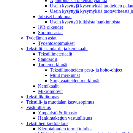
Ajankohtaista oikeuskäytäntöä
Usein kysyttyjä kysymyksiä tuotteiden palau
Usein kysyttyjä kysymyksiä tuotevirheestä j
Julkiset hankinnat
Usein kysyttyä julkisista hankinnoista
IPR-oikeudet
Sopimusasiat
Työelämän asiat
Työehto­sopimukset
Tekstiilit, standardit ja kemikaalit
Tekstiilimateriaalit
Standardit
Tuotemerkinnät
Tekstiilituotteiden pesu- ja hoito-ohjeet
Muut merkinnät
Suojavaatteiden merkinnät
Kemikaalit
Mikromuovit
Tekstiilikuitu­opas
Tekstiili- ja muotialan kasvusopimus
Vastuullisuus
Ympäristö & Ilmasto
Hankintaketjun vastuullisuus
Tekstiilien kiertotalous
Kiertotalouden termit tutuiksi