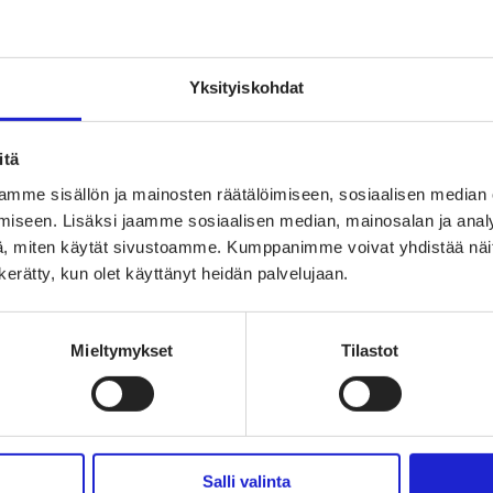
vaikuttajaryhmä
jaryhmä
hmä
Yksityiskohdat
itä
mme sisällön ja mainosten räätälöimiseen, sosiaalisen median
iseen. Lisäksi jaamme sosiaalisen median, mainosalan ja analy
, miten käytät sivustoamme. Kumppanimme voivat yhdistää näitä t
n kerätty, kun olet käyttänyt heidän palvelujaan.
Mieltymykset
Tilastot
Salli valinta