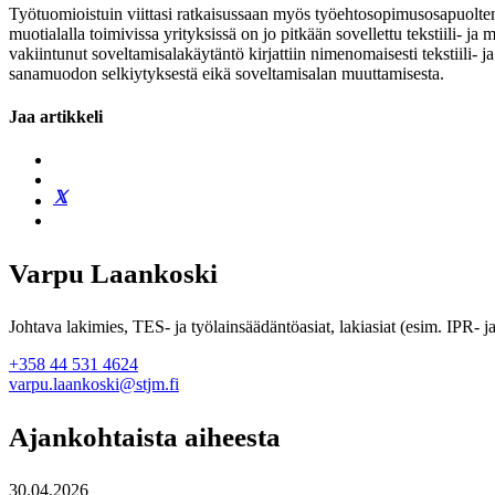
Työtuomioistuin viittasi ratkaisussaan myös työehtosopimusosapuolten Su
muotialalla toimivissa yrityksissä on jo pitkään sovellettu tekstiili-
vakiintunut soveltamisalakäytäntö kirjattiin nimenomaisesti tekstiili
sanamuodon selkiytyksestä eikä soveltamisalan muuttamisesta.
Jaa artikkeli
Varpu Laankoski
Johtava lakimies, TES- ja työlainsäädäntöasiat, lakiasiat (esim. IPR- j
+358 44 531 4624
varpu.laankoski@stjm.fi
Ajankohtaista aiheesta
30.04.2026