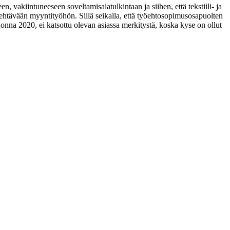
 vakiintuneeseen soveltamisalatulkintaan ja siihen, että tekstiili- ja
 tehtävään myyntityöhön. Sillä seikalla, että työehtosopimusosapuolten
onna 2020, ei katsottu olevan asiassa merkitystä, koska kyse on ollut