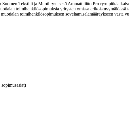
omen Tekstiili ja Muoti ry:n sekä Ammattiliitto Pro ry:n pitkäaikaiseen,
 ja muotialan toimihenkilösopimuksia yritysten omissa erikoismyymälöissä
- ja muotialan toimihenkilösopimuksen soveltamisalamääräykseen vasta vu
a sopimusasiat)