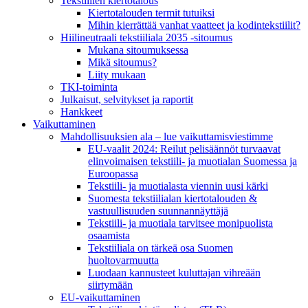
Tekstiilien kiertotalous
Kiertotalouden termit tutuiksi
Mihin kierrättää vanhat vaatteet ja kodintekstiilit?
Hiilineutraali tekstiiliala 2035 -sitoumus
Mukana sitoumuksessa
Mikä sitoumus?
Liity mukaan
TKI-toiminta
Julkaisut, selvitykset ja raportit
Hankkeet
Vaikuttaminen
Mahdollisuuksien ala – lue vaikuttamis­viestimme
EU-vaalit 2024: Reilut pelisäännöt turvaavat
elinvoimaisen tekstiili- ja muotialan Suomessa ja
Euroopassa
Tekstiili- ja muotialasta viennin uusi kärki
Suomesta tekstiilialan kiertotalouden &
vastuullisuuden suunnannäyttäjä
Tekstiili- ja muotiala tarvitsee monipuolista
osaamista
Tekstiiliala on tärkeä osa Suomen
huoltovarmuutta
Luodaan kannusteet kuluttajan vihreään
siirtymään
EU-vaikuttaminen