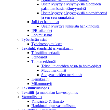
Usein kysyttyjä kysymyksiä tuotteiden
palauttamisesta etämyynnistä
Usein kysyttyjä kysymyksiä tuotevirheestä
ja sen seuraamuksista
Julkiset hankinnat
Usein kysyttyä julkisista hankinnoista
IPR-oikeudet
Sopimusasiat
Työelämän asiat
Työehto­sopimukset
Tekstiilit, standardit ja kemikaalit
Tekstiilimateriaalit
Standardit
Tuotemerkinnät
Tekstiilituotteiden pesu- ja hoito-ohjeet
Muut merkinnät
Suojavaatteiden merkinnät
Kemikaalit
Mikromuovit
Tekstiilikuitu­opas
Tekstiili- ja muotialan kasvusopimus
Vastuullisuus
Ympäristö & Ilmasto
Hankintaketjun vastuullisuus