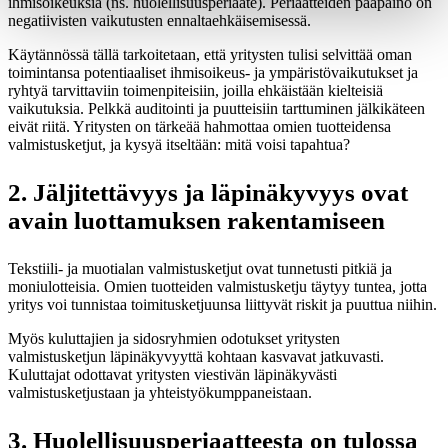
ihmisoikeuksia (ns. huolellisuusperiaate). Periaatteiden pääpaino on
negatiivisten vaikutusten ennaltaehkäisemisessä.
Käytännössä tällä tarkoitetaan, että yritysten tulisi selvittää oman
toimintansa potentiaaliset ihmisoikeus- ja ympäristövaikutukset ja
ryhtyä tarvittaviin toimenpiteisiin, joilla ehkäistään kielteisiä
vaikutuksia. Pelkkä auditointi ja puutteisiin tarttuminen jälkikäteen
eivät riitä. Yritysten on tärkeää hahmottaa omien tuotteidensa
valmistusketjut, ja kysyä itseltään: mitä voisi tapahtua?
2. Jäljitettävyys ja läpinäkyvyys ovat
avain luottamuksen rakentamiseen
Tekstiili- ja muotialan valmistusketjut ovat tunnetusti pitkiä ja
moniulotteisia. Omien tuotteiden valmistusketju täytyy tuntea, jotta
yritys voi tunnistaa toimitusketjuunsa liittyvät riskit ja puuttua niihin.
Myös kuluttajien ja sidosryhmien odotukset yritysten
valmistusketjun läpinäkyvyyttä kohtaan kasvavat jatkuvasti.
Kuluttajat odottavat yritysten viestivän läpinäkyvästi
valmistusketjustaan ja yhteistyökumppaneistaan.
3. Huolellisuusperiaatteesta on tulossa