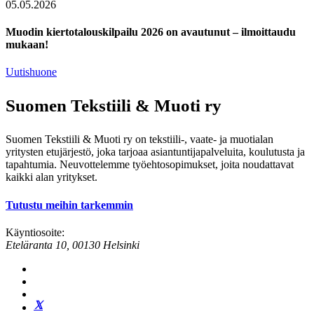
05.05.2026
Muodin kiertotalouskilpailu 2026 on avautunut – ilmoittaudu
mukaan!
Uutishuone
Suomen Tekstiili & Muoti ry
Suomen Tekstiili & Muoti ry on tekstiili-, vaate- ja muotialan
yritysten etujärjestö, joka tarjoaa asiantuntijapalveluita, koulutusta ja
tapahtumia. Neuvottelemme työehtosopimukset, joita noudattavat
kaikki alan yritykset.
Tutustu meihin tarkemmin
Käyntiosoite:
Eteläranta 10, 00130 Helsinki