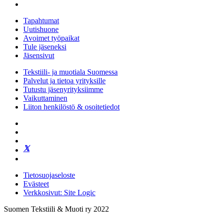
Tapahtumat
Uutishuone
Avoimet työpaikat
Tule jäseneksi
Jäsensivut
Tekstiili- ja muotiala Suomessa
Palvelut ja tietoa yrityksille
Tutustu jäsenyrityksiimme
Vaikuttaminen
Liiton henkilöstö & osoitetiedot
Tietosuojaseloste
Evästeet
Verkkosivut: Site Logic
Suomen Tekstiili & Muoti ry 2022