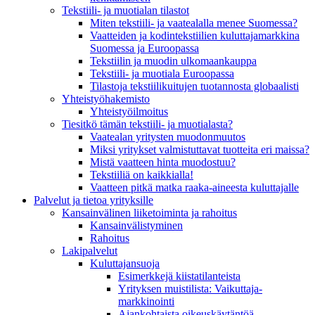
Tekstiili- ja muotialan tilastot
Miten tekstiili- ja vaatealalla menee Suomessa?
Vaatteiden ja kodintekstiilien kuluttajamarkkina
Suomessa ja Euroopassa
Tekstiilin ja muodin ulkomaankauppa
Tekstiili- ja muotiala Euroopassa
Tilastoja tekstiilikuitujen tuotannosta globaalisti
Yhteistyö­hakemisto
Yhteistyöilmoitus
Tiesitkö tämän tekstiili- ja muotialasta?
Vaatealan yritysten muodonmuutos
Miksi yritykset valmistuttavat tuotteita eri maissa?
Mistä vaatteen hinta muodostuu?
Tekstiiliä on kaikkialla!
Vaatteen pitkä matka raaka-aineesta kuluttajalle
Palvelut ja tietoa yrityksille
Kansainvälinen liiketoiminta ja rahoitus
Kansain­välistyminen
Rahoitus
Lakipalvelut
Kuluttajansuoja
Esimerkkejä kiistatilanteista
Yrityksen muistilista: Vaikuttaja­
markkinointi
Ajankohtaista oikeuskäytäntöä