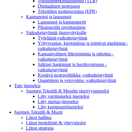
Tekstiilimerkintäuudistus (TLR)
Digitaalinen tuotepassi
Tekstiilien tuottajavastuu (EPR)
Kannanotot ja lausunnot
Lausunnot ja kantapaperit
Pikamuodin rajoittaminen
Vaikuttajaryhmät jäsenyrityksille
Työelämä-vaikuttajaryhmä
Yritysvastuu, kiertotalous ja toimivat markkinat -
vaikuttajaryhmä
Kansainvälinen liiketoiminta ja rahoitus -
vaikuttajaryhmä
Julkiset hankinnat ja huoltovarmuus -
vaikuttajaryhmä
Kestävä tuotepolitiikka​ -vaikuttajaryhmä
Osaaminen ja vetovoima -vaikuttajaryhmä
Tule jäseneksi
Suomen Tekstiili & Muodin jäsenyysmuodot
Liity varsinaiseksi jäseneksi
Liity startup-jäseneksi
Liity kumppani­jäseneksi
Suomen Tekstiili & Muoti
Liiton hallitus
Liiton henkilöstö & yhteystiedot
Liiton strategia