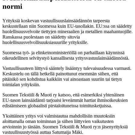
normi
Yrityksiä koskevan vastuullisuuslainsäädännön tarpeesta
keskustellaan niin Suomessa kuin EU-tasollakin. EU:ssa on säädetty
huolellisuusvelvoite tiettyjen mineraalien ja metallien maahantuojille.
Ranskassa puolestaan on säädetty sitovia
huolellisuusvelvollisuuksiasuurille yrityksille.
Suomessa työ- ja elinkeinoministeriöllä on parhaillaan käynnissä
oikeudellinen selvitystyö kansallisesta yritysvastuulainsäädännöstä.
Vastuullisuuteen liittyvä sääntely lisääntyy tulevaisuudessa varmasti.
Keskustelu on tällä hetkellä painottunut enemmän siihen, että
pitäisikö sen kohdistua kaikkiin vai ainoastaan suuriin tai tietyn
toimialan yrityksiin.
Suomen Tekstiili & Muoti ry katsoo, että esimerkiksi yhtenäinen
EU-tason lainsäädäntö tarjoaisi leveämmät hartiat ihmisoikeuksien
edistämiseen globaalisti pirstaloituneissa toimitusketjuissa.
Yksittäinen yritys voi valmistautua mahdollisiin muutoksiin
aloittamalla oman toiminnan ja siihen liittyvien vaikutusten
arvioinnin jo tänään. Suomen Tekstiili & Muoti ry:n jäsenyrityksiä
vastuullisuustyössä auttaa Satumaija Mäki.