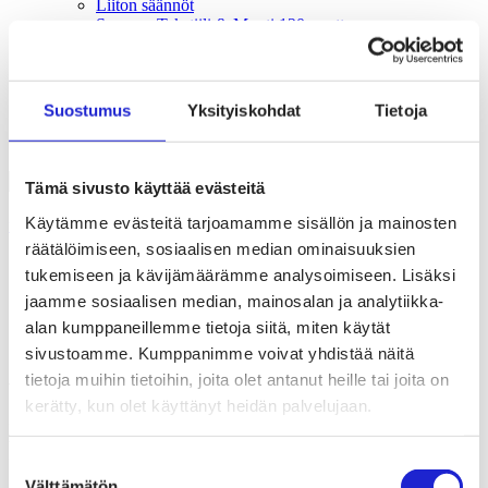
Liiton säännöt
Suomen Tekstiili & Muoti 120 vuotta
Laskutusosoite
Mediapankki
Tilastoja Suomen Tekstiili & Muoti ry:stä ja sen
jäsenistä
Suostumus
Yksityiskohdat
Tietoja
Tietosuojaseloste
Alan yritykset Suomessa – tutustu jäseniimme
Tämä sivusto käyttää evästeitä
Käytämme evästeitä tarjoamamme sisällön ja mainosten
Uutishuone
räätälöimiseen, sosiaalisen median ominaisuuksien
Vastuullisuustyössä menestyminen vaatii ennakointia – ota
tukemiseen ja kävijämäärämme analysoimiseen. Lisäksi
asiantuntijan vinkit käyttöön
jaamme sosiaalisen median, mainosalan ja analytiikka-
24.02.2020
alan kumppaneillemme tietoja siitä, miten käytät
Vastuullisuus & kiertotalous
sivustoamme. Kumppanimme voivat yhdistää näitä
tietoja muihin tietoihin, joita olet antanut heille tai joita on
Vastuullisuustyössä menestyminen vaatii
kerätty, kun olet käyttänyt heidän palvelujaan.
ennakointia – ota asiantuntijan vinkit
käyttöön
Suostumuksen
Välttämätön