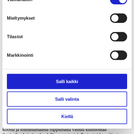
valinta
Millaista toimintaa tekstiili- ja muotialan yrityksiltä
odotetaan ihmisoikeuksiin ja ympäristövastuuseen
liittyen nyt ja tulevaisuudessa? Näistä aiheista
Mieltymykset
keskusteltiin Pariisissa OECD:n
vaateteollisuusfoorumissa.
Liiton vastuullisuusasiantuntija poimi OECD:n foorumin sisällöstä
Tilastot
kolme ajankohtaista teemaa, joihin vastuullisuustyössä kannattaa
kiinnittää huomiota.
Markkinointi
1. Vastuullisuus vaatii huolellista
ennakointia
Salli kaikki
Huolellisuusperiaate (due diligence)
Jatkuva prosessi, jonka avulla yritys tunnistaa ja ennaltaehkäisee
toimintansa haitallisia ihmisoikeus- ja ympäristövaikutuksia sekä
määrittelee, miten mahdollisiin epäkohtiin puututaan.
Salli valinta
Vastuullisuuteen ei ole olemassa yhtä oikeaa lähestymistapaa.
Kiellä
YK on julkaissut vuonna 2011 yrityksiä ja ihmisoikeuksia koskevat
ohjaavat periaatteet, joissa määritellään, että jokaisella yrityksellä on
koosta ja toimintamaasta riippumatta vastuu kunnioittaa