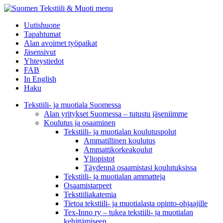
menu
Uutishuone
Tapahtumat
Alan avoimet työpaikat
Jäsensivut
Yhteystiedot
FAB
In English
Haku
Tekstiili- ja muotiala Suomessa
Alan yritykset Suomessa – tutustu jäseniimme
Koulutus ja osaaminen
Tekstiili- ja muotialan koulutuspolut
Ammatillinen koulutus
Ammattikorkeakoulut
Yliopistot
Täydennä osaamistasi koulutuksissa
Tekstiili- ja muotialan ammatteja
Osaamistarpeet
Tekstiiliakatemia
Tietoa tekstiili- ja muotialasta opinto-ohjaajille
Tex-Inno ry – tukea tekstiili- ja muotialan
kehittämiseen