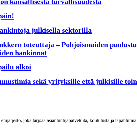
on kansallisesta turvallisuudesta
päin!
ankintoja julkisella sektorilla
keen toteuttaja – Pohjoismaiden puolustusv
eiden hankinnat
ailu alkoi
timia sekä yrityksille että julkisille toim
n etujärjestö, joka tarjoaa asiantuntijapalveluita, koulutusta ja tapahtu