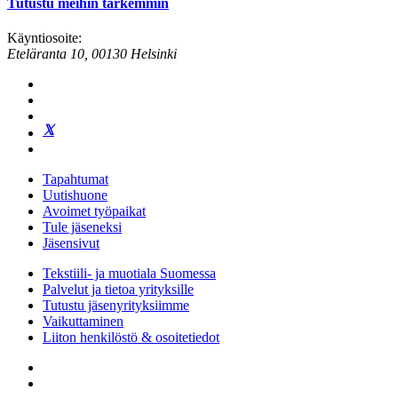
Tutustu meihin tarkemmin
Käyntiosoite:
Eteläranta 10, 00130 Helsinki
Tapahtumat
Uutishuone
Avoimet työpaikat
Tule jäseneksi
Jäsensivut
Tekstiili- ja muotiala Suomessa
Palvelut ja tietoa yrityksille
Tutustu jäsenyrityksiimme
Vaikuttaminen
Liiton henkilöstö & osoitetiedot