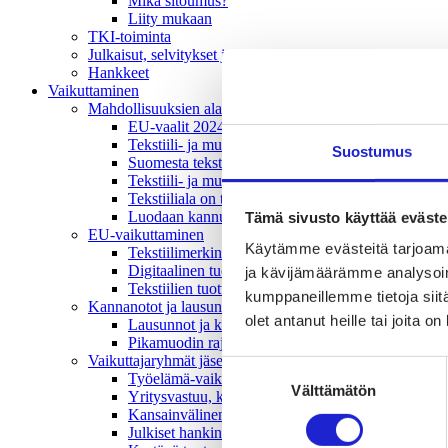
Mikä sitoumus?
Liity mukaan
TKI-toiminta
Julkaisut, selvitykset ja raportit
Hankkeet
Vaikuttaminen
Mahdollisuuksien ala – lue vaikuttamis­viestimme
EU-vaalit 2024: Reilut pelisäännöt turvaavat elinv
Tekstiili- ja muotialasta viennin uusi kärki
Suostumus
Suomesta tekstiilialan kiertotalouden & vastuullis
Tekstiili- ja muotiala tarvitsee monipuolista osaami
Tekstiiliala on tärkeä osa Suomen huoltovarmuutta
Luodaan kannusteet kuluttajan vihreään siirtymään
Tämä sivusto käyttää eväste
EU-vaikuttaminen
Käytämme evästeitä tarjoama
Tekstiilimerkintäuudistus (TLR)
Digitaalinen tuotepassi
ja kävijämäärämme analysoim
Tekstiilien tuottajavastuu (EPR)
kumppaneillemme tietoja siitä
Kannanotot ja lausunnot
olet antanut heille tai joita o
Lausunnot ja kantapaperit
Pikamuodin rajoittaminen
Vaikuttajaryhmät jäsenyrityksille
Suostumuksen
Työelämä-vaikuttajaryhmä
Välttämätön
valinta
Yritysvastuu, kiertotalous ja toimivat markkinat -
Kansainvälinen liiketoiminta ja rahoitus -vaikutta
Julkiset hankinnat ja huoltovarmuus -vaikuttajary