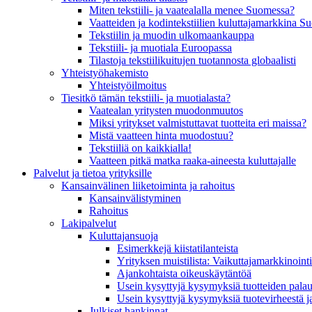
Miten tekstiili- ja vaatealalla menee Suomessa?
Vaatteiden ja kodintekstiilien kuluttajamarkkina 
Tekstiilin ja muodin ulkomaankauppa
Tekstiili- ja muotiala Euroopassa
Tilastoja tekstiilikuitujen tuotannosta globaalisti
Yhteistyö­hakemisto
Yhteistyöilmoitus
Tiesitkö tämän tekstiili- ja muotialasta?
Vaatealan yritysten muodonmuutos
Miksi yritykset valmistuttavat tuotteita eri maissa?
Mistä vaatteen hinta muodostuu?
Tekstiiliä on kaikkialla!
Vaatteen pitkä matka raaka-aineesta kuluttajalle
Palvelut ja tietoa yrityksille
Kansainvälinen liiketoiminta ja rahoitus
Kansain­välistyminen
Rahoitus
Lakipalvelut
Kuluttajansuoja
Esimerkkejä kiistatilanteista
Yrityksen muistilista: Vaikuttaja­markkinointi
Ajankohtaista oikeuskäytäntöä
Usein kysyttyjä kysymyksiä tuotteiden palau
Usein kysyttyjä kysymyksiä tuotevirheestä j
Julkiset hankinnat