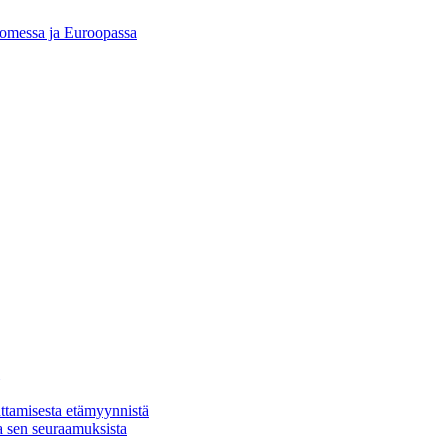
Suomessa ja Euroopassa
ttamisesta etämyynnistä
a sen seuraamuksista