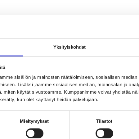
oimaisen tekstiili- ja muotialan Suomessa ja Euroopassa
Yksityiskohdat
uuden suunnannäyttäjä
sta
itä
mme sisällön ja mainosten räätälöimiseen, sosiaalisen median
iseen. Lisäksi jaamme sosiaalisen median, mainosalan ja analy
, miten käytät sivustoamme. Kumppanimme voivat yhdistää näitä t
n kerätty, kun olet käyttänyt heidän palvelujaan.
Mieltymykset
Tilastot
vaikuttajaryhmä
jaryhmä
hmä