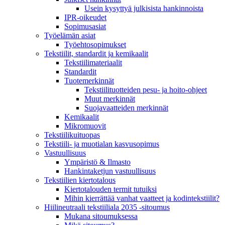
Usein kysyttyä julkisista hankinnoista
IPR-oikeudet
Sopimusasiat
Työelämän asiat
Työehto­sopimukset
Tekstiilit, standardit ja kemikaalit
Tekstiilimateriaalit
Standardit
Tuotemerkinnät
Tekstiilituotteiden pesu- ja hoito-ohjeet
Muut merkinnät
Suojavaatteiden merkinnät
Kemikaalit
Mikromuovit
Tekstiilikuitu­opas
Tekstiili- ja muotialan kasvusopimus
Vastuullisuus
Ympäristö & Ilmasto
Hankintaketjun vastuullisuus
Tekstiilien kiertotalous
Kiertotalouden termit tutuiksi
Mihin kierrättää vanhat vaatteet ja kodintekstiilit?
Hiilineutraali tekstiiliala 2035 -sitoumus
Mukana sitoumuksessa