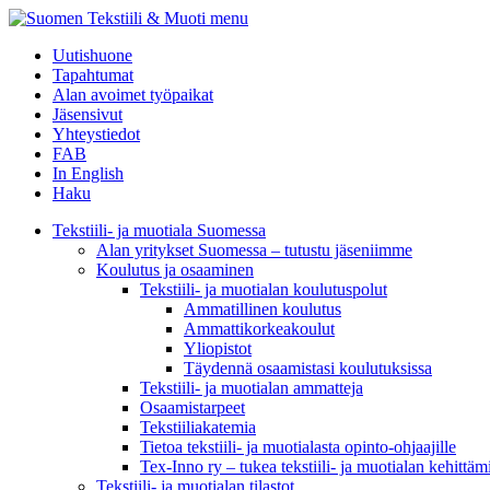
menu
Uutishuone
Tapahtumat
Alan avoimet työpaikat
Jäsensivut
Yhteystiedot
FAB
In English
Haku
Tekstiili- ja muotiala Suomessa
Alan yritykset Suomessa – tutustu jäseniimme
Koulutus ja osaaminen
Tekstiili- ja muotialan koulutuspolut
Ammatillinen koulutus
Ammattikorkeakoulut
Yliopistot
Täydennä osaamistasi koulutuksissa
Tekstiili- ja muotialan ammatteja
Osaamistarpeet
Tekstiiliakatemia
Tietoa tekstiili- ja muotialasta opinto-ohjaajille
Tex-Inno ry – tukea tekstiili- ja muotialan kehittäm
Tekstiili- ja muotialan tilastot