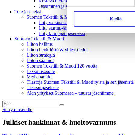
Kestävä tuotepolitiikka​ -vaikuttajaryhmä
Osaaminen ja vetovoima -vaikuttajaryhmä
Tule jäseneksi
Suomen Tekstiili & Muodin jäsenyysmuodot
Kiellä
Liity varsinaiseksi jäseneksi
Liity startup-jäseneksi
Liity kumppani­jäseneksi
Suomen Tekstiili & Muoti
Liiton hallitus
Liiton henkilöstö & yhteystiedot
Liiton strategia
Liiton säännöt
Suomen Tekstiili & Muoti 120 vuotta
Laskutusosoite
Mediapankki
Tilastoja Suomen Tekstiili & Muoti ry:stä ja sen jäsenistä
Tietosuojaseloste
Alan yritykset Suomessa – tutustu jäseniimme
Siirry etusivulle
Julkiset hankinnat & huoltovarmuus