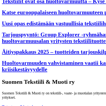
Tekstiilit ovat osa huoltovarmuutta – Kyse 
Katse eurooppalaiseen huoltovarmuuteen 
Uusi opas edistämään vastuullisia tekstiilih
Tarjouspyyntö: Group Explorer -ryhmähank
huoltovarmuusalan yritysten tekstiilituott
Äitiyspakkaus 2025 – tuotteiden tarjouskilp
Huoltovarmuuden vahvistaminen vaatii kannus
kriisikestävyydelle
Suomen Tekstiili & Muoti ry
Suomen Tekstiili & Muoti ry on tekstiili-, vaate- ja muotialan yrityste
yritykset.