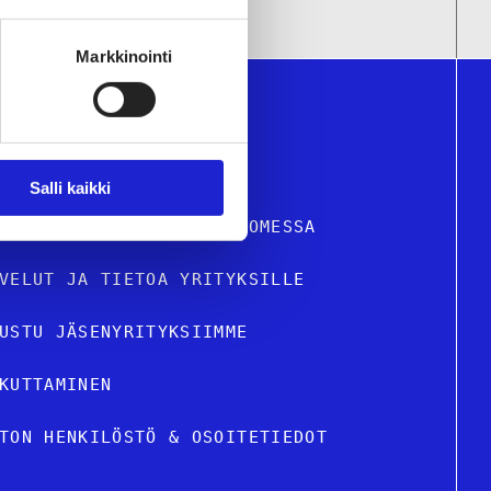
Markkinointi
Salli kaikki
STIILI- JA MUOTIALA SUOMESSA
VELUT JA TIETOA YRITYKSILLE
USTU JÄSENYRITYKSIIMME
KUTTAMINEN
TON HENKILÖSTÖ & OSOITETIEDOT