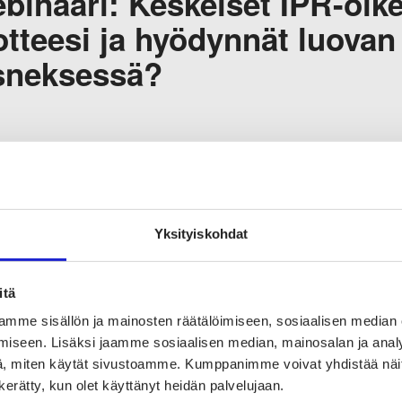
binaari: Keskeiset IPR-oike
otteesi ja hyödynnät luovan
sneksessä?
luttajansuoja: Tutustu uut
njaukseen alennusilmaisuje
rkkinoinnissa
Yksityiskohdat
itä
mme sisällön ja mainosten räätälöimiseen, sosiaalisen median
iseen. Lisäksi jaamme sosiaalisen median, mainosalan ja analy
, miten käytät sivustoamme. Kumppanimme voivat yhdistää näitä t
A
1
2
n kerätty, kun olet käyttänyt heidän palvelujaan.