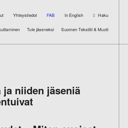
ut
Yhteystiedot
FAB
In English
Haku
kuttaminen
Tule jäseneksi
Suomen Tekstiili & Muoti
 ja niiden jäseniä
entuivat