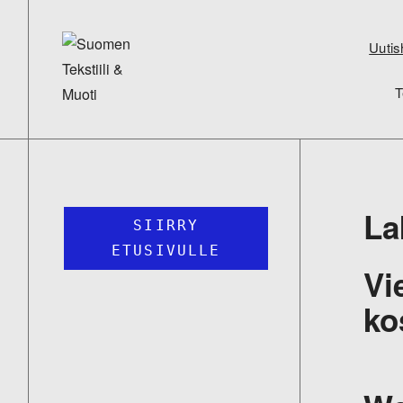
Uutis
T
La
SIIRRY
ETUSIVULLE
Vi
ko