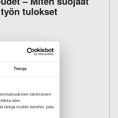
udet – Miten suojaat
 työn tulokset
een
n käytöstä
Tietoja
 ominaisuuksien tukemiseen
tiikka-alan
ietoja muihin tietoihin, joita