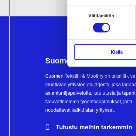
Suostumuksen
Välttämätön
valinta
Kiellä
Suomen Tekstiili & Muoti
Suomen Tekstiili & Muoti ry on tekstiili-, va
muotialan yritysten etujärjestö, joka tarjoa
asiantuntijapalveluita, koulutusta ja tapah
Neuvottelemme työehtosopimukset, joita
noudattavat kaikki alan yritykset.
Tutustu meihin tarkemmin