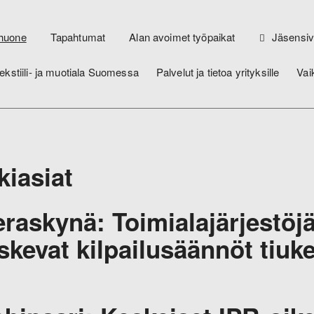
huone
Tapahtumat
Alan avoimet työpaikat
Jäsensiv
ekstiili- ja muotiala Suomessa
Palvelut ja tietoa yrityksille
Vai
kiasiat
eraskynä: Toimialajärjestöjä
skevat kilpailusäännöt tiuk