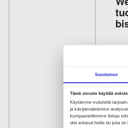
We
tu
bi
Ku
li
ma
Suostumus
Tämä sivusto käyttää eväste
Käytämme evästeitä tarjoama
ja kävijämäärämme analysoim
kumppaneillemme tietoja siitä
olet antanut heille tai joita o