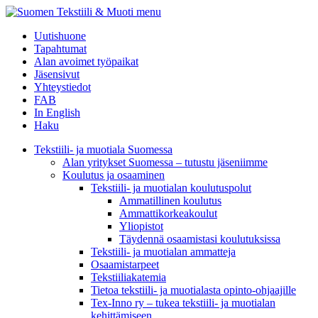
menu
Uutishuone
Tapahtumat
Alan avoimet työpaikat
Jäsensivut
Yhteystiedot
FAB
In English
Haku
Tekstiili- ja muotiala Suomessa
Alan yritykset Suomessa – tutustu jäseniimme
Koulutus ja osaaminen
Tekstiili- ja muotialan koulutuspolut
Ammatillinen koulutus
Ammattikorkeakoulut
Yliopistot
Täydennä osaamistasi koulutuksissa
Tekstiili- ja muotialan ammatteja
Osaamistarpeet
Tekstiiliakatemia
Tietoa tekstiili- ja muotialasta opinto-ohjaajille
Tex-Inno ry – tukea tekstiili- ja muotialan
kehittämiseen