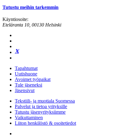
Tutustu meihin tarkemmin
Käyntiosoite:
Eteläranta 10, 00130 Helsinki
Tapahtumat
Uutishuone
Avoimet työpaikat
Tule jäseneksi
Jäsensivut
Tekstiili- ja muotiala Suomessa
Palvelut ja tietoa yrityksille
Tutustu jäsenyrityksiimme
Vaikuttaminen
Liiton henkilöstö & osoitetiedot