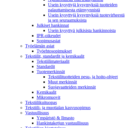
Usein kysyttyjä kysymyksiä tuotteiden
palauttamisesta etämyynnistä
Usein kysyttyjä kysymyksiä tuotevirheestä
ja sen seuraamuksista
Julkiset hankinnat
Usein kysyttyä julkisista hankinnoista
IPR-oikeudet
Sopimusasiat
Työelämän asiat
Työehto­sopimukset
Tekstiilit, standardit ja kemikaalit
Tekstiilimateriaalit
Standardit
Tuotemerkinnät
Tekstiilituotteiden pesu- ja hoito-ohjeet
Muut merkinnät
Suojavaatteiden merkinnät
Kemikaalit
Mikromuovit
Tekstiilikuitu­opas
Tekstiili- ja muotialan kasvusopimus
Vastuullisuus
Ympäristö & Ilmasto
Hankintaketjun vastuullisuus