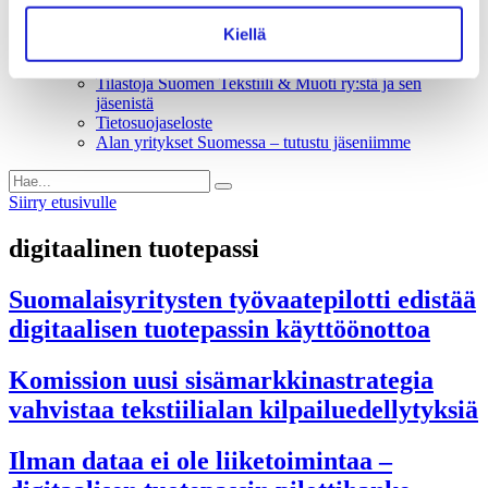
Liiton säännöt
Suomen Tekstiili & Muoti 120 vuotta
Kiellä
Laskutusosoite
Mediapankki
Tilastoja Suomen Tekstiili & Muoti ry:stä ja sen
jäsenistä
Tietosuojaseloste
Alan yritykset Suomessa – tutustu jäseniimme
Siirry etusivulle
digitaalinen tuotepassi
Suomalaisyritysten työvaatepilotti edistää
digitaalisen tuotepassin käyttöönottoa
Komission uusi sisämarkkinastrategia
vahvistaa tekstiilialan kilpailuedellytyksiä
Ilman dataa ei ole liiketoimintaa –