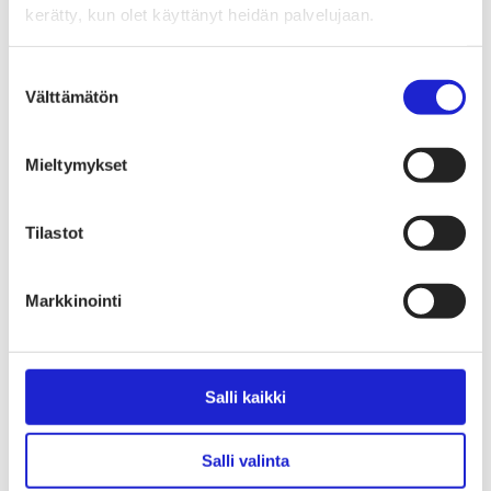
Tekstiilimerkintäuudistus (TLR)
kerätty, kun olet käyttänyt heidän palvelujaan.
Digitaalinen tuotepassi
Tekstiilien tuottajavastuu (EPR)
Kannanotot ja lausunnot
Suostumuksen
Lausunnot ja kantapaperit
Välttämätön
valinta
Pikamuodin rajoittaminen
Vaikuttajaryhmät jäsenyrityksille
Työelämä-vaikuttajaryhmä
Yritysvastuu, kiertotalous ja toimivat markkinat -
Mieltymykset
vaikuttajaryhmä
Kansainvälinen liiketoiminta ja rahoitus -
vaikuttajaryhmä
Tilastot
Julkiset hankinnat ja huoltovarmuus -
vaikuttajaryhmä
Kestävä tuotepolitiikka​ -vaikuttajaryhmä
Osaaminen ja vetovoima -vaikuttajaryhmä
Markkinointi
Tule jäseneksi
Suomen Tekstiili & Muodin jäsenyysmuodot
Liity varsinaiseksi jäseneksi
Liity startup-jäseneksi
Salli kaikki
Liity kumppani­jäseneksi
Suomen Tekstiili & Muoti
Liiton hallitus
Liiton henkilöstö & yhteystiedot
Salli valinta
Liiton strategia