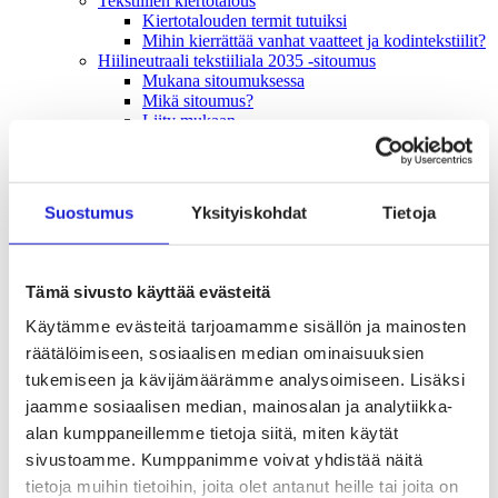
Tekstiilien kiertotalous
Kiertotalouden termit tutuiksi
Mihin kierrättää vanhat vaatteet ja kodintekstiilit?
Hiilineutraali tekstiiliala 2035 -sitoumus
Mukana sitoumuksessa
Mikä sitoumus?
Liity mukaan
TKI-toiminta
Julkaisut, selvitykset ja raportit
Hankkeet
Vaikuttaminen
Suostumus
Yksityiskohdat
Tietoja
Mahdollisuuksien ala – lue vaikuttamis­viestimme
EU-vaalit 2024: Reilut pelisäännöt turvaavat
elinvoimaisen tekstiili- ja muotialan Suomessa ja
Euroopassa
Tämä sivusto käyttää evästeitä
Tekstiili- ja muotialasta viennin uusi kärki
Suomesta tekstiilialan kiertotalouden &
Käytämme evästeitä tarjoamamme sisällön ja mainosten
vastuullisuuden suunnannäyttäjä
räätälöimiseen, sosiaalisen median ominaisuuksien
Tekstiili- ja muotiala tarvitsee monipuolista
tukemiseen ja kävijämäärämme analysoimiseen. Lisäksi
osaamista
Tekstiiliala on tärkeä osa Suomen
jaamme sosiaalisen median, mainosalan ja analytiikka-
huoltovarmuutta
alan kumppaneillemme tietoja siitä, miten käytät
Luodaan kannusteet kuluttajan vihreään
sivustoamme. Kumppanimme voivat yhdistää näitä
siirtymään
EU-vaikuttaminen
tietoja muihin tietoihin, joita olet antanut heille tai joita on