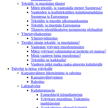
Tekstiili- ja muotialan tilastot
Miten tekstiili- ja vaatealalla menee Suomessa?
Vaatteiden ja kodintekstiilien kuluttajamarkkina
Suomessa ja Euroopassa
Tekstiilin ja muodin ulkomaankauppa
Tekstiili- ja muotiala Euroopassa
Tilastoja tekstiilikuitujen tuotannosta globaalisti
Yhteistyö­hakemisto
Yhteistyöilmoitus
Tiesitkö tämän tekstiili- ja muotialasta?
Vaatealan yritysten muodonmuutos
Miksi yritykset valmistuttavat tuotteita eri maissa?
Mistä vaatteen hinta muodostuu?
Tekstiiliä on kaikkialla!
Vaatteen pitkä matka raaka-aineesta kuluttajalle
Palvelut ja tietoa yrityksille
Kansainvälinen liiketoiminta ja rahoitus
Kansain­välistyminen
Rahoitus
Lakipalvelut
Kuluttajansuoja
Esimerkkejä kiistatilanteista
Yrityksen muistilista: Vaikuttaja­
markkinointi
Ajankohtaista oikeuskäytäntöä