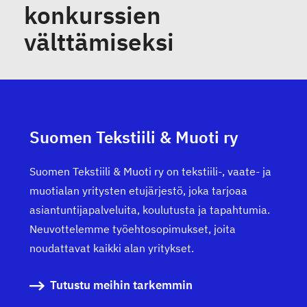
konkurssien
välttämiseksi
Suomen Tekstiili & Muoti ry
Suomen Tekstiili & Muoti ry on tekstiili-, vaate- ja
muotialan yritysten etujärjestö, joka tarjoaa
asiantuntijapalveluita, koulutusta ja tapahtumia.
Neuvottelemme työehtosopimukset, joita
noudattavat kaikki alan yritykset.
Tutustu meihin tarkemmin