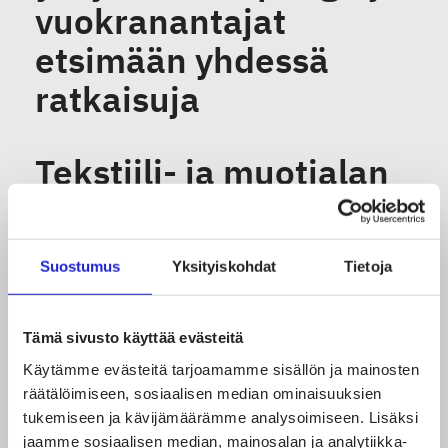
vuokranantajat
etsimään yhdessä
ratkaisuja
Tekstiili- ja muotialan
yritykset:
Koronatilanne
Suostumus
Yksityiskohdat
Tietoja
heikentänyt
lähikuukausien
Tämä sivusto käyttää evästeitä
näkymiä, mutta
Käytämme evästeitä tarjoamamme sisällön ja mainosten
tulevaisuuteen
räätälöimiseen, sosiaalisen median ominaisuuksien
tukemiseen ja kävijämäärämme analysoimiseen. Lisäksi
suunnitellaan
jaamme sosiaalisen median, mainosalan ja analytiikka-