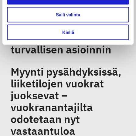
tarvitsevat
joustavampaa
Salli valinta
koronatukea ja
Kiellä
haluavat taata
turvallisen asioinnin
Myynti pysähdyksissä,
liiketilojen vuokrat
juoksevat –
vuokranantajilta
odotetaan nyt
vastaantuloa