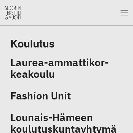
Koulutus
Laurea-am­mat­ti­kor­
kea­kou­lu
Fashion Unit
Lounais-Hämeen
koulutuskuntayhtymä