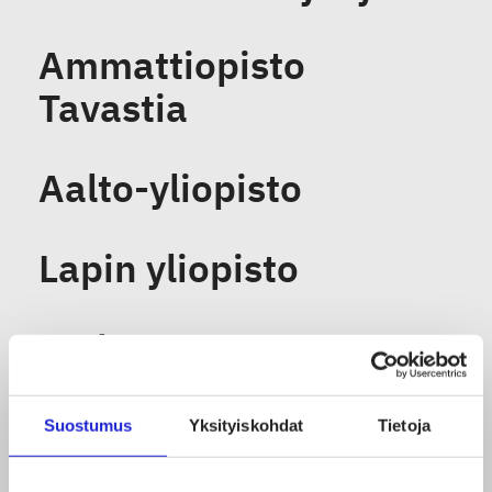
Ammattiopisto
Tavastia
Aalto-yliopisto
Lapin yliopisto
Turku AMK Turun
ammattikorkeakoulu
Suostumus
Yksityiskohdat
Tietoja
Hämeen