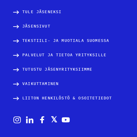
u
TULE JÄSENEKSI
s
JÄSENSIVUT
TEKSTIILI- JA MUOTIALA SUOMESSA
PALVELUT JA TIETOA YRITYKSILLE
TUTUSTU JÄSENYRITYKSIIMME
VAIKUTTAMINEN
LIITON HENKILÖSTÖ & OSOITETIEDOT