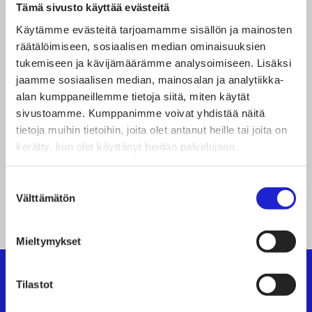
ammattikorkeakoulu —
Tämä sivusto käyttää evästeitä
Käytämme evästeitä tarjoamamme sisällön ja mainosten
HAMK
räätälöimiseen, sosiaalisen median ominaisuuksien
tukemiseen ja kävijämäärämme analysoimiseen. Lisäksi
jaamme sosiaalisen median, mainosalan ja analytiikka-
Suomen Yrittäjäopisto
alan kumppaneillemme tietoja siitä, miten käytät
Oy
sivustoamme. Kumppanimme voivat yhdistää näitä
tietoja muihin tietoihin, joita olet antanut heille tai joita on
kerätty, kun olet käyttänyt heidän palvelujaan.
Suostumuksen
A
Välttämätön
valinta
1
2
r
Mieltymykset
t
i
Tilastot
Suomen Tekstiili & Muoti ry