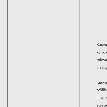
Kasvu
konkre
tuleva
on kä
Kasvu
työlli
luovie
strat