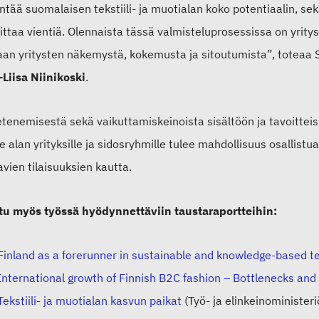
tää suomalaisen tekstiili- ja muotialan koko potentiaalin, se
ittaa vientiä. Olennaista tässä valmisteluprosessissa on yrity
taan yritysten näkemystä, kokemusta ja sitoutumista”, toteaa 
-Liisa Niinikoski
.
tenemisestä sekä vaikuttamiskeinoista sisältöön ja tavoitteisi
le alan yrityksille ja sidosryhmille tulee mahdollisuus osallis
vien tilaisuuksien kautta.
tu myös työssä hyödynnettäviin taustaraportteihin:
Finland as a forerunner in sustainable and knowledge-based t
International growth of Finnish B2C fashion – Bottlenecks and
Tekstiili- ja muotialan kasvun paikat
(Työ- ja elinkeinominister