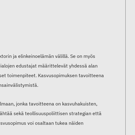
torin ja elinkeinoelämän välillä. Se on myös
mialojen edustajat määrittelevät yhdessä alan
keiset toimenpiteet. Kasvusopimuksen tavoitteena
nsainvälistymistä.
lmaan, jonka tavoitteena on kasvuhakuisten,
tähtää sekä teollisuuspoliittisen strategian että
 kasvusopimus voi osaltaan tukea näiden