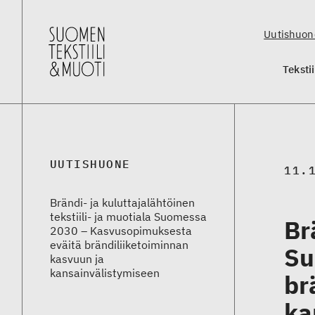
Uutishuon
Teksti
UUTISHUONE
11.
Brändi- ja kuluttajalähtöinen
tekstiili- ja muotiala Suomessa
Br
2030 – Kasvusopimuksesta
eväitä brändiliiketoiminnan
Su
kasvuun ja
kansainvälistymiseen
br
ka