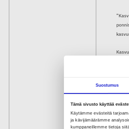
”Kasv
ponnis
kasvu
Kasvu
puolis
Kasvus
sekä t
Suostumus
”Suom
Tämä sivusto käyttää eväste
tunnis
Käytämme evästeitä tarjoama
vahvo
ja kävijämäärämme analysoim
tarjo
kumppaneillemme tietoja siitä