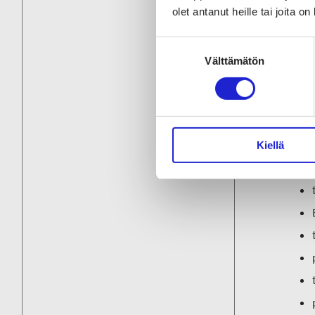
puhee
olet antanut heille tai joita o
bränd
Suostumuksen
markk
Välttämätön
valinta
vaativ
Bränd
Kiellä
jäsen