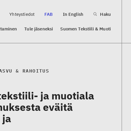
Yhteystiedot
FAB
In English
Haku
ttaminen
Tule jäseneksi
Suomen Tekstiili & Muoti
ASVU & RAHOITUS
ekstiili- ja muotiala
uksesta eväitä
 ja