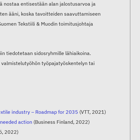
kä nostaa entisestään alan jalostusarvoa ja
sten ääni, koska tavoitteiden saavuttamiseen
Suomen Tekstiili & Muodin toimitusjohtaja
in tiedotetaan sidosryhmille lähiaikoina.
tua valmistelutyöhön työpajatyöskentelyn tai
extile industry – Roadmap for 2035
(VTT, 2021)
 needed action
(Business Finland, 2022)
iö, 2022)