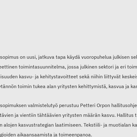
sopimus on uusi, jatkuva tapa käydä vuoropuhelua julkisen sek
ettinen toimintasuunnitelma, jossa julkinen sektori ja eri toi
isuuden kasvu- ja kehitystavoitteet sekä niihin liittyvät kes
ytännön toimin tukea alan yritysten kehittymistä, kasvua ja ka
sopimuksen valmistelutyö perustuu Petteri Orpon hallitusohje
stävien ja vientiin tähtäävien yritysten määrän kasvu. Hallitus 
n alojen kasvustrategian laatimiseen. Tekstiili- ja muotialan
egioiden aikaansaamista ja toimeenpanoa.