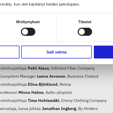
njohtajana. ”Tuotteiden suurin arvo syntyy kuluttajalähtöisess
n kerätty, kun olet käyttänyt heidän palvelujaan.
inrakennuksessa, ja saavuttaa huippunsa kuluttajan ostokoke
inointivaiheessa. Kaiken perustana on kuitenkin aina korkeala
Mieltymykset
Tilastot
aan ja vastuulliseen kuluttajaan.”
i- ja kuluttajalähtöinen tekstiili- ja muotiala Suomessa 203
Salli valinta
et:
toimitusjohtaja
Petri Alava
, Infinited Fiber Company
Ecosystem Manager
Leena Arvonen
, Business Finland
toimitusjohtaja
Elina Björklund
, Reima
professori
Minna Halme
, Aalto-yliopisto
toimitusjohtaja
Timo Huhtamäki
, Emmy Clothing Company
perustaja, luova johtaa
Jonathan Ingberg
, By Hinders