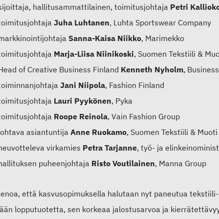
sijoittaja, hallitusammattilainen, toimitusjohtaja
Petri Kalliok
toimitusjohtaja
Juha Luhtanen
, Luhta Sportswear Company
markkinointijohtaja
Sanna-Kaisa Niikko
, Marimekko
toimitusjohtaja
Marja-Liisa Niinikoski
, Suomen Tekstiili & Muo
Head of Creative Business Finland
Kenneth Nyholm
, Business
toiminnanjohtaja
Jani Niipola
, Fashion Finland
toimitusjohtaja
Lauri Pyykönen
, Pyka
toimitusjohtaja
Roope Reinola
, Vain Fashion Group
johtava asiantuntija
Anne Ruokamo
, Suomen Tekstiili & Muoti
neuvotteleva virkamies
Petra Tarjanne
, työ- ja elinkeinominis
hallituksen puheenjohtaja
Risto Voutilainen
, Manna Group
enoa, että kasvusopimuksella halutaan nyt paneutua tekstiili-
tään lopputuotetta, sen korkeaa jalostusarvoa ja kierrätettäv