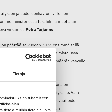
rrätyksen ja uudelleenkäytön, yhteinen
äemme ministeriössä tekstiili- ja muotialan
leva virkamies
Petra Tarjanne
.
na on päättää se vuoden 2024 ensimmäisellä
hmät ovat keskeisessä roolissa valmistelussa.
vaihdon, viennin ja työpaikkojen määrän kasvulle
Tietoja
iaali. Kasvusopimustyö tavoitteena on
iiketoimintaa harjoittaville yrityksille. Vain
 ominaisuuksien tukemiseen
ääräisesti hyödyntää uusien innovaatioiden
tiikka-alan
örklund
, joka toimii ohjausryhmän
ietoja muihin tietoihin, joita