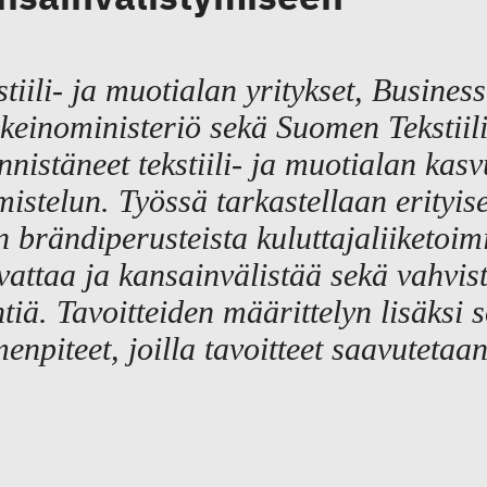
stiili- ja muotialan yritykset, Business
nkeinoministeriö sekä Suomen Tekstiil
nnistäneet tekstiili- ja muotialan ka
mistelun. Työssä tarkastellaan erityise
n brändiperusteista kuluttajaliiketoi
vattaa ja kansainvälistää sekä vahvis
ntiä. Tavoitteiden määrittelyn lisäksi 
menpiteet, joilla tavoitteet saavutetaan