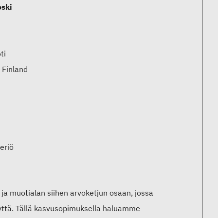
oski
ti
 Finland
teriö
 ja muotialan siihen arvoketjun osaan, jossa
yyttä. Tällä kasvusopimuksella haluamme