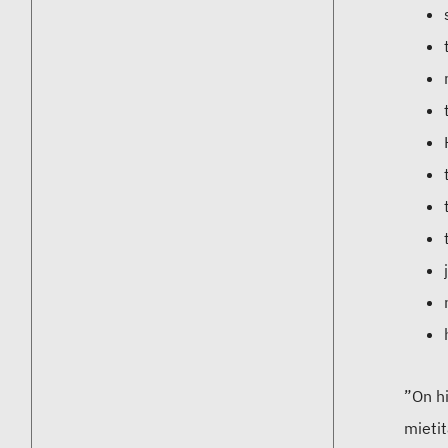
”On hi
mieti