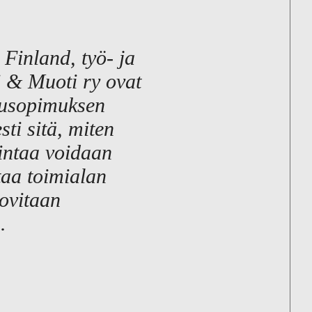
 Finland, työ- ja
i & Muoti ry ovat
svusopimuksen
sti sitä, miten
mintaa voidaan
taa toimialan
sovitaan
.