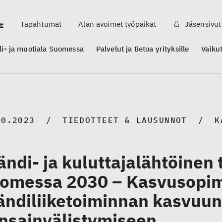
e
Tapahtumat
Alan avoimet työpaikat
Jäsensivut
ili- ja muotiala Suomessa
Palvelut ja tietoa yrityksille
Vaiku
10.2023
TIEDOTTEET & LAUSUNNOT
K
ändi- ja kuluttajalähtöinen t
omessa 2030 – Kasvusopim
ändiliiketoiminnan kasvuun
nsainvälistymiseen