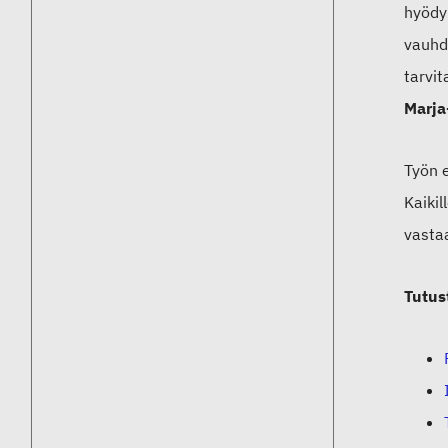
hyödyn
vauhd
tarvi
Marja
Työn e
Kaikil
vastaa
Tutus