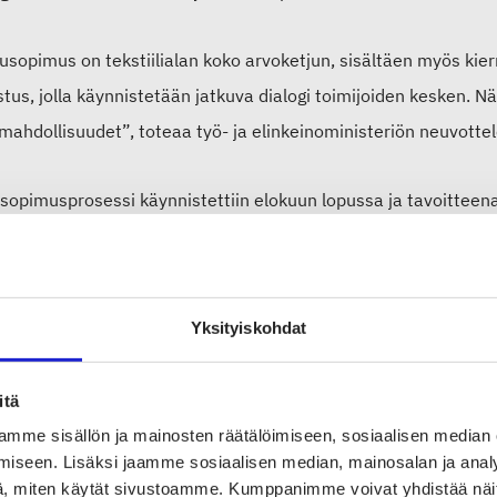
usopimus on tekstiilialan koko arvoketjun, sisältäen myös kie
tus, jolla käynnistetään jatkuva dialogi toimijoiden kesken. N
mahdollisuudet”, toteaa työ- ja elinkeinoministeriön neuvotte
sopimusprosessi käynnistettiin elokuun lopussa ja tavoittee
kolla. Alan yritykset, oppilaitokset ja muut keskeiset sidosry
opimukseen kirjataan yhteisesti sovitut tavoitteet alan liike
oimenpiteet, joilla näihin tavoitteisiin päästään.
Yksityiskohdat
essa on joukko upeita brändejä, joilla on valtava kasvupotent
itä
taa ne toimenpiteet, jotka luovat pysyvää kilpailuetua kuluttajal
mme sisällön ja mainosten räätälöimiseen, sosiaalisen median
jen kansainvälisten kuluttajabrändien avulla Suomi voi täysim
iseen. Lisäksi jaamme sosiaalisen median, mainosalan ja analy
amat mahdollisuudet”, sanoo Reiman toimitusjohtaja
Elina Bj
, miten käytät sivustoamme. Kumppanimme voivat yhdistää näitä t