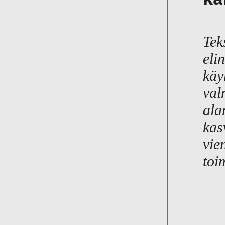
Tek
eli
käy
val
ala
kas
vie
toi