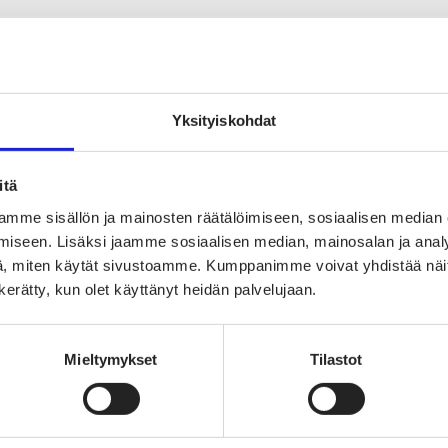
eraskynä: Palautetaan robot
koonpano Suomeen
Yksityiskohdat
ten varmistaa teollisuuden
itä
uttuneessa maailmassa? PTT
mme sisällön ja mainosten räätälöimiseen, sosiaalisen median
dessä tekstiili- ja vaateala
iseen. Lisäksi jaamme sosiaalisen median, mainosalan ja analy
, miten käytät sivustoamme. Kumppanimme voivat yhdistää näitä t
n kerätty, kun olet käyttänyt heidän palvelujaan.
usunto työ- ja elinkeinomini
Mieltymykset
Tilastot
oltovarmuusselonteosta