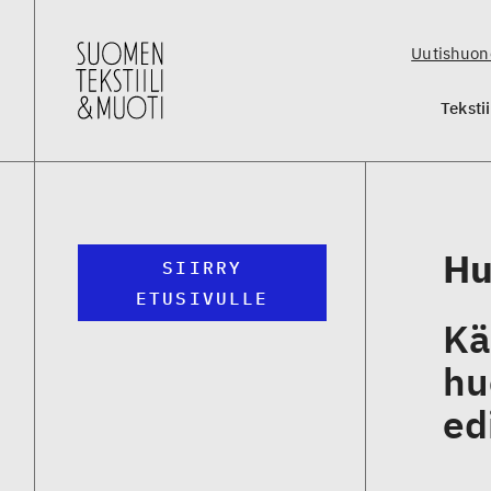
Uutishuon
Teksti
Hu
SIIRRY
ETUSIVULLE
Kä
hu
ed