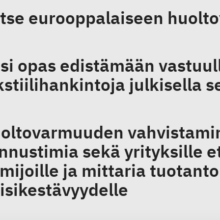
tse eurooppalaiseen huolt
si opas edistämään vastuull
kstiilihankintoja julkisella s
oltovarmuuden vahvistamin
nnustimia sekä yrityksille et
imijoille ja mittaria tuotant
iisikestävyydelle