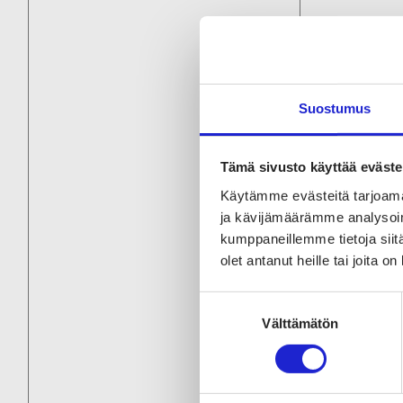
Vi
ko
Suostumus
Mi
Tämä sivusto käyttää eväste
mu
Käytämme evästeitä tarjoama
yh
ja kävijämäärämme analysoim
kumppaneillemme tietoja siitä
olet antanut heille tai joita o
La
Suostumuksen
Välttämätön
valinta
hu