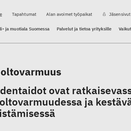
e
Tapahtumat
Alan avoimet työpaikat
Jäsensivut
ili- ja muotiala Suomessa
Palvelut ja tietoa yrityksille
Vaiku
oltovarmuus
dentaidot ovat ratkaisevass
oltovarmuudessa ja kestäv
istämisessä