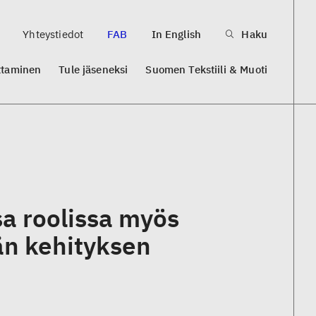
Yhteystiedot
FAB
In English
Haku
ttaminen
Tule jäseneksi
Suomen Tekstiili & Muoti
a roolissa myös
än kehityksen