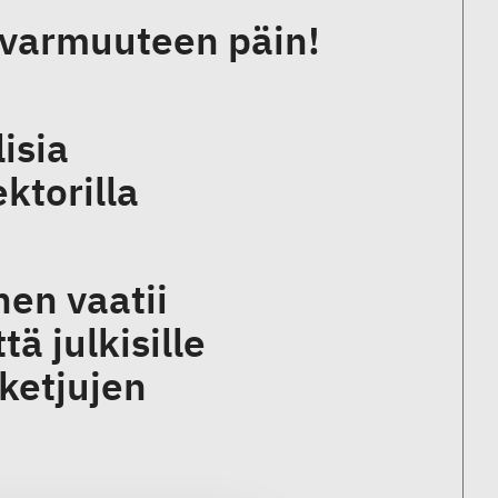
ovarmuuteen päin!
isia
ektorilla
en vaatii
tä julkisille
oketjujen