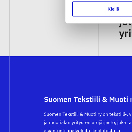
Äi
Kiellä
ju
yri
Suomen Tekstiili & Muoti 
Suomen Tekstiili & Muoti ry on tekstiili-, 
ja muotialan yritysten etujärjestö, joka t
asiantuntijapalveluita, koulutusta ja