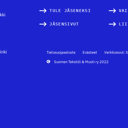
TULE JÄSENEKSI
VAI
kki
JÄSENSIVUT
LII
inki
Tietosuojaseloste
Evästeet
Verkkosivut: S
Suomen Tekstiili & Muoti ry 2022