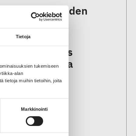
iikalla vaatteiden
Tietoja
 huoltovarmuus
 etsii keinoja
 ominaisuuksien tukemiseen
n kanssa
tiikka-alan
ietoja muihin tietoihin, joita
steriölle
Markkinointi