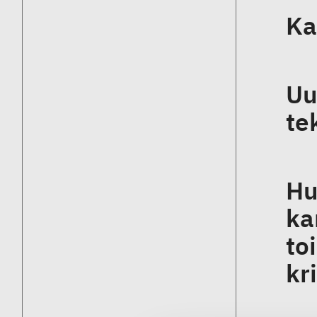
Ka
Uu
te
Hu
ka
to
kr