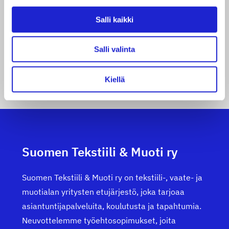
n toteuttamiseen
Salli kaikki
Salli valinta
A
1
2
Kiellä
r
t
i
k
Suomen Tekstiili & Muoti ry
k
Suomen Tekstiili & Muoti ry on tekstiili-, vaate- ja
e
muotialan yritysten etujärjestö, joka tarjoaa
asiantuntijapalveluita, koulutusta ja tapahtumia.
l
Neuvottelemme työehtosopimukset, joita