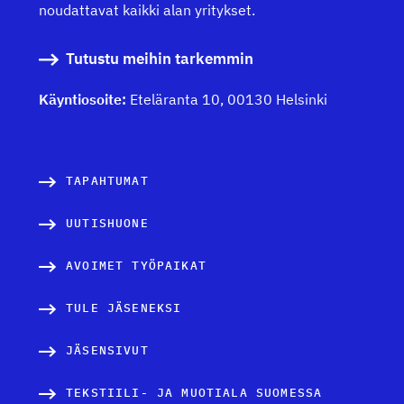
i
noudattavat kaikki alan yritykset.
e
Tutustu meihin tarkemmin
n
Käyntiosoite:
Eteläranta 10, 00130 Helsinki
s
i
v
TAPAHTUMAT
u
UUTISHUONE
t
AVOIMET TYÖPAIKAT
u
TULE JÄSENEKSI
s
JÄSENSIVUT
TEKSTIILI- JA MUOTIALA SUOMESSA