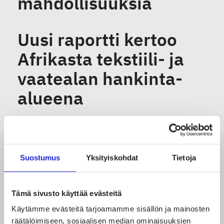
mahdollisuuksia
Uusi raportti kertoo
Afrikasta tekstiili- ja
vaatealan hankinta-
alueena
Lausunto
yritysvastuulaista:
Suostumus
Yksityiskohdat
Tietoja
Asianmukaisen
huolellisuuden
Tämä sivusto käyttää evästeitä
velvoitetta tulee
Käytämme evästeitä tarjoamamme sisällön ja mainosten
räätälöimiseen, sosiaalisen median ominaisuuksien