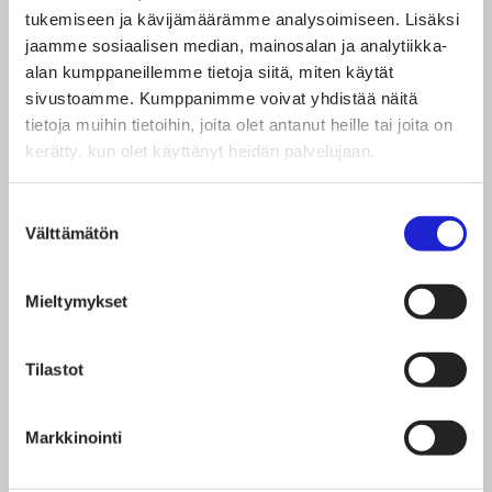
edistää vähintään EU-
tukemiseen ja kävijämäärämme analysoimiseen. Lisäksi
tasolla
jaamme sosiaalisen median, mainosalan ja analytiikka-
alan kumppaneillemme tietoja siitä, miten käytät
sivustoamme. Kumppanimme voivat yhdistää näitä
tietoja muihin tietoihin, joita olet antanut heille tai joita on
Yritykset petrasivat
kerätty, kun olet käyttänyt heidän palvelujaan.
tuloksiaan Rank a
Brand -selvityksessä –
Suostumuksen
Välttämätön
valinta
mitä tulokset kertovat
vastuullisuudesta?
Mieltymykset
Tilastot
Business Finland
tarjoaa rahoitusta
Markkinointi
materiaalikatselmuste