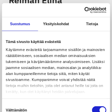
Reiman Elina
Björklund jakaa
videolla oppinsa
Suostumus
Yksityiskohdat
Tietoja
Tyhmä kysymys: Mitä
Tämä sivusto käyttää evästeitä
hyötyä Pinterestistä on
Käytämme evästeitä tarjoamamme sisällön ja mainosten
vaatefirmoille?
räätälöimiseen, sosiaalisen median ominaisuuksien
tukemiseen ja kävijämäärämme analysoimiseen. Lisäksi
(Vastaus:
jaamme sosiaalisen median, mainosalan ja analytiikka-
uskomattoman paljon)
alan kumppaneillemme tietoja siitä, miten käytät
sivustoamme. Kumppanimme voivat yhdistää näitä
tietoja muihin tietoihin, joita olet antanut heille tai joita on
kerätty, kun olet käyttänyt heidän palvelujaan.
”Lausutaan kuin
where is the liquor” –
Suostumuksen
Välttämätön
valinta