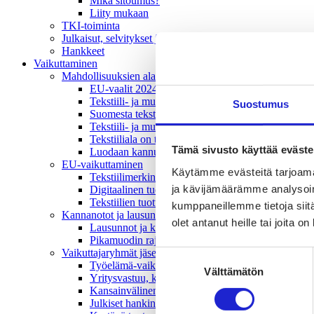
Mikä sitoumus?
Liity mukaan
TKI-toiminta
Julkaisut, selvitykset ja raportit
Hankkeet
Vaikuttaminen
Mahdollisuuksien ala – lue vaikuttamis­viestimme
EU-vaalit 2024: Reilut pelisäännöt turvaavat elinv
Tekstiili- ja muotialasta viennin uusi kärki
Suostumus
Suomesta tekstiilialan kiertotalouden & vastuullis
Tekstiili- ja muotiala tarvitsee monipuolista osaami
Tekstiiliala on tärkeä osa Suomen huoltovarmuutta
Tämä sivusto käyttää eväste
Luodaan kannusteet kuluttajan vihreään siirtymään
EU-vaikuttaminen
Käytämme evästeitä tarjoama
Tekstiilimerkintäuudistus (TLR)
ja kävijämäärämme analysoim
Digitaalinen tuotepassi
Tekstiilien tuottajavastuu (EPR)
kumppaneillemme tietoja siitä
Kannanotot ja lausunnot
olet antanut heille tai joita o
Lausunnot ja kantapaperit
Pikamuodin rajoittaminen
Vaikuttajaryhmät jäsenyrityksille
Suostumuksen
Työelämä-vaikuttajaryhmä
Välttämätön
valinta
Yritysvastuu, kiertotalous ja toimivat markkinat -
Kansainvälinen liiketoiminta ja rahoitus -vaikutta
Julkiset hankinnat ja huoltovarmuus -vaikuttajary