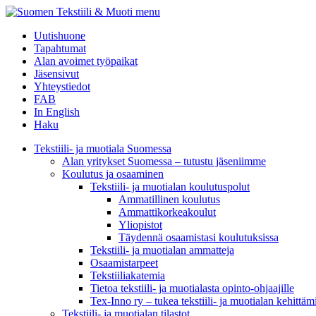
menu
Uutishuone
Tapahtumat
Alan avoimet työpaikat
Jäsensivut
Yhteystiedot
FAB
In English
Haku
Tekstiili- ja muotiala Suomessa
Alan yritykset Suomessa – tutustu jäseniimme
Koulutus ja osaaminen
Tekstiili- ja muotialan koulutuspolut
Ammatillinen koulutus
Ammattikorkeakoulut
Yliopistot
Täydennä osaamistasi koulutuksissa
Tekstiili- ja muotialan ammatteja
Osaamistarpeet
Tekstiiliakatemia
Tietoa tekstiili- ja muotialasta opinto-ohjaajille
Tex-Inno ry – tukea tekstiili- ja muotialan kehittäm
Tekstiili- ja muotialan tilastot