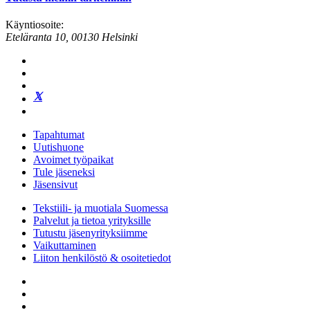
Käyntiosoite:
Eteläranta 10, 00130 Helsinki
Tapahtumat
Uutishuone
Avoimet työpaikat
Tule jäseneksi
Jäsensivut
Tekstiili- ja muotiala Suomessa
Palvelut ja tietoa yrityksille
Tutustu jäsenyrityksiimme
Vaikuttaminen
Liiton henkilöstö & osoitetiedot