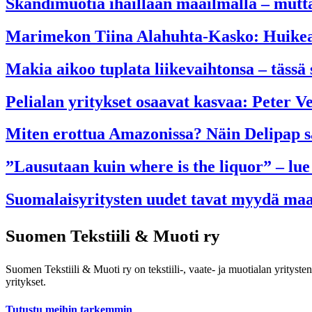
Skandimuotia ihaillaan maailmalla – mutt
Marimekon Tiina Alahuhta-Kasko: Huikean
Makia aikoo tuplata liikevaihtonsa – tässä
Pelialan yritykset osaavat kasvaa: Peter V
Miten erottua Amazonissa? Näin Delipap sa
”Lausutaan kuin where is the liquor” – lue
Suomalaisyritysten uudet tavat myydä maai
Suomen Tekstiili & Muoti ry
Suomen Tekstiili & Muoti ry on tekstiili-, vaate- ja muotialan yrityste
yritykset.
Tutustu meihin tarkemmin