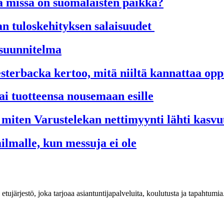
a missä on suomalaisten paikka?
 tuloskehityksen salaisuudet
 suunnitelma
esterbacka kertoo, mitä niiltä kannattaa op
i tuotteensa nousemaan esille
 miten Varustelekan nettimyynti lähti kasv
lmalle, kun messuja ei ole
n etujärjestö, joka tarjoaa asiantuntijapalveluita, koulutusta ja tapahtu