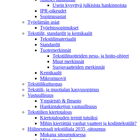
Usein kysyttyä julkisista hankinnoista
IPR-oikeudet
Sopimusasiat
Työelämän asiat
Työehto­sopimukset
Tekstiilit, standardit ja kemikaalit
Tekstiilimateriaalit
Standardit
Tuotemerkinnät
Tekstiilituotteiden pesu- ja hoito-ohjeet
Muut merkinnät
Suojavaatteiden merkinnät
Kemikaalit
Mikromuovit
Tekstiilikuitu­opas
Tekstiili- ja muotialan kasvusopimus
Vastuullisuus
Ympäristö & Ilmasto
Hankintaketjun vastuullisuus
Tekstiilien kiertotalous
Kiertotalouden termit tutuiksi
Mihin kierrättää vanhat vaatteet ja kodintekstiilit?
Hiilineutraali tekstiiliala 2035 -sitoumus
Mukana sitoumuksessa