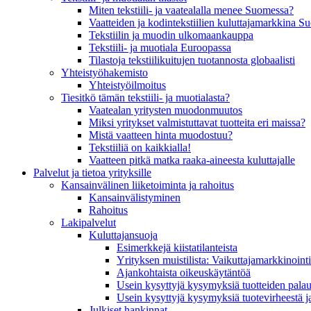
Miten tekstiili- ja vaatealalla menee Suomessa?
Vaatteiden ja kodintekstiilien kuluttajamarkkina 
Tekstiilin ja muodin ulkomaankauppa
Tekstiili- ja muotiala Euroopassa
Tilastoja tekstiilikuitujen tuotannosta globaalisti
Yhteistyö­hakemisto
Yhteistyöilmoitus
Tiesitkö tämän tekstiili- ja muotialasta?
Vaatealan yritysten muodonmuutos
Miksi yritykset valmistuttavat tuotteita eri maissa?
Mistä vaatteen hinta muodostuu?
Tekstiiliä on kaikkialla!
Vaatteen pitkä matka raaka-aineesta kuluttajalle
Palvelut ja tietoa yrityksille
Kansainvälinen liiketoiminta ja rahoitus
Kansain­välistyminen
Rahoitus
Lakipalvelut
Kuluttajansuoja
Esimerkkejä kiistatilanteista
Yrityksen muistilista: Vaikuttaja­markkinointi
Ajankohtaista oikeuskäytäntöä
Usein kysyttyjä kysymyksiä tuotteiden palau
Usein kysyttyjä kysymyksiä tuotevirheestä j
Julkiset hankinnat