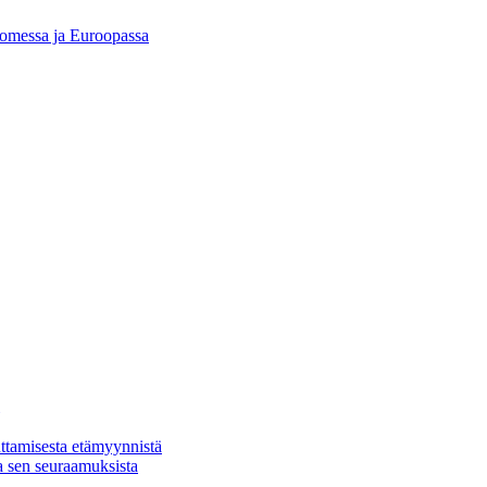
Suomessa ja Euroopassa
ttamisesta etämyynnistä
a sen seuraamuksista