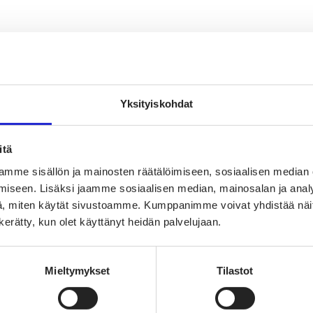
oimaisen tekstiili- ja muotialan Suomessa ja Euroopassa
Yksityiskohdat
uuden suunnannäyttäjä
sta
itä
mme sisällön ja mainosten räätälöimiseen, sosiaalisen median
iseen. Lisäksi jaamme sosiaalisen median, mainosalan ja analy
, miten käytät sivustoamme. Kumppanimme voivat yhdistää näitä t
n kerätty, kun olet käyttänyt heidän palvelujaan.
Mieltymykset
Tilastot
vaikuttajaryhmä
jaryhmä
hmä