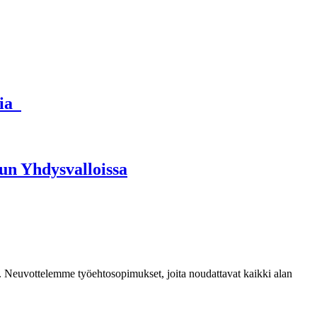
pia
uun Yhdysvalloissa
mia. Neuvottelemme työehtosopimukset, joita noudattavat kaikki alan