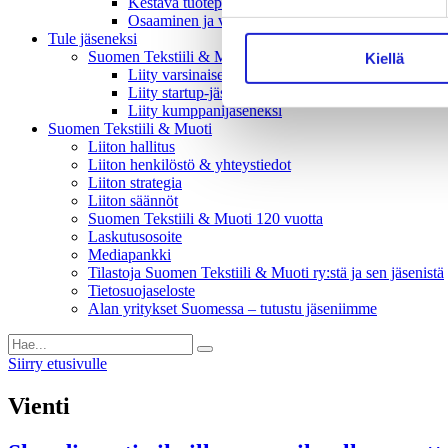
Kestävä tuotepolitiikka​ -vaikuttajaryhmä
Osaaminen ja vetovoima -vaikuttajaryhmä
Tule jäseneksi
Suomen Tekstiili & Muodin jäsenyysmuodot
Kiellä
Liity varsinaiseksi jäseneksi
Liity startup-jäseneksi
Liity kumppani­jäseneksi
Suomen Tekstiili & Muoti
Liiton hallitus
Liiton henkilöstö & yhteystiedot
Liiton strategia
Liiton säännöt
Suomen Tekstiili & Muoti 120 vuotta
Laskutusosoite
Mediapankki
Tilastoja Suomen Tekstiili & Muoti ry:stä ja sen jäsenistä
Tietosuojaseloste
Alan yritykset Suomessa – tutustu jäseniimme
Siirry etusivulle
Vienti