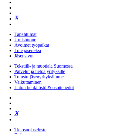
Tapahtumat
Uutishuone
Avoimet työpaikat
Tule jäseneksi
Jäsensivut
Tekstiili- ja muotiala Suomessa
Palvelut ja tietoa yrityksille
Tutustu jäsenyrityksiimme
Vaikuttaminen
Liiton henkilöstö & osoitetiedot
Tietosuojaseloste