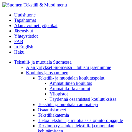
menu
Uutishuone
Tapahtumat
Alan avoimet työpaikat
Jäsensivut
Yhteystiedot
FAB
In English
Haku
Tekstiili- ja muotiala Suomessa
Alan yritykset Suomessa – tutustu jäseniimme
Koulutus ja osaaminen
Tekstiili- ja muotialan koulutuspolut
Ammatillinen koulutus
Ammattikorkeakoulut
Yliopistot
Täydennä osaamistasi koulutuksissa
Tekstiili- ja muotialan ammatteja
Osaamistarpeet
Tekstiiliakatemia
Tietoa tekstiili- ja muotialasta opinto-ohjaajille
Tex-Inno ry – tukea tekstiili- ja muotialan
kehittämiseen