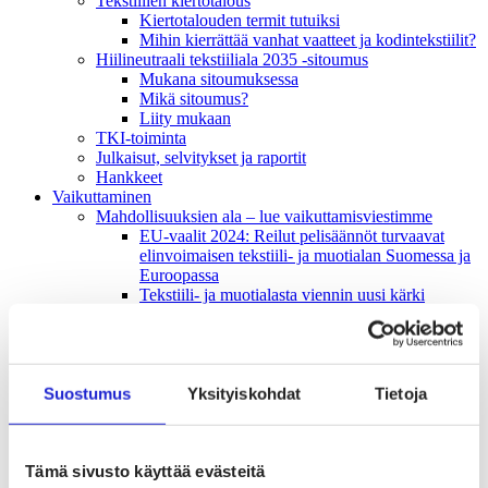
Tekstiilien kiertotalous
Kiertotalouden termit tutuiksi
Mihin kierrättää vanhat vaatteet ja kodintekstiilit?
Hiilineutraali tekstiiliala 2035 -sitoumus
Mukana sitoumuksessa
Mikä sitoumus?
Liity mukaan
TKI-toiminta
Julkaisut, selvitykset ja raportit
Hankkeet
Vaikuttaminen
Mahdollisuuksien ala – lue vaikuttamis­viestimme
EU-vaalit 2024: Reilut pelisäännöt turvaavat
elinvoimaisen tekstiili- ja muotialan Suomessa ja
Euroopassa
Tekstiili- ja muotialasta viennin uusi kärki
Suomesta tekstiilialan kiertotalouden &
vastuullisuuden suunnannäyttäjä
Tekstiili- ja muotiala tarvitsee monipuolista
osaamista
Tekstiiliala on tärkeä osa Suomen
Suostumus
Yksityiskohdat
Tietoja
huoltovarmuutta
Luodaan kannusteet kuluttajan vihreään
siirtymään
Tämä sivusto käyttää evästeitä
EU-vaikuttaminen