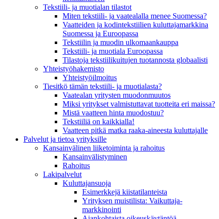
Tekstiili- ja muotialan tilastot
Miten tekstiili- ja vaatealalla menee Suomessa?
Vaatteiden ja kodintekstiilien kuluttajamarkkina
Suomessa ja Euroopassa
Tekstiilin ja muodin ulkomaankauppa
Tekstiili- ja muotiala Euroopassa
Tilastoja tekstiilikuitujen tuotannosta globaalisti
Yhteistyö­hakemisto
Yhteistyöilmoitus
Tiesitkö tämän tekstiili- ja muotialasta?
Vaatealan yritysten muodonmuutos
Miksi yritykset valmistuttavat tuotteita eri maissa?
Mistä vaatteen hinta muodostuu?
Tekstiiliä on kaikkialla!
Vaatteen pitkä matka raaka-aineesta kuluttajalle
Palvelut ja tietoa yrityksille
Kansainvälinen liiketoiminta ja rahoitus
Kansain­välistyminen
Rahoitus
Lakipalvelut
Kuluttajansuoja
Esimerkkejä kiistatilanteista
Yrityksen muistilista: Vaikuttaja­
markkinointi
Ajankohtaista oikeuskäytäntöä