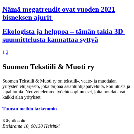
Nämä megatrendit ovat vuoden 2021
bisneksen ajurit
Ekologista ja helppoa – tämän takia 3D-
suunnittelusta kannattaa syttyä
Artikkelien
1
2
sivutus
Suomen Tekstiili & Muoti ry
Suomen Tekstiili & Muoti ry on tekstiili-, vaate- ja muotialan
yritysten etujärjestö, joka tarjoaa asiantuntijapalveluita, koulutusta ja
tapahtumia. Neuvottelemme työehtosopimukset, joita noudattavat
kaikki alan yritykset.
Tutustu meihin tarkemmin
Käyntiosoite:
Eteläranta 10, 00130 Helsinki