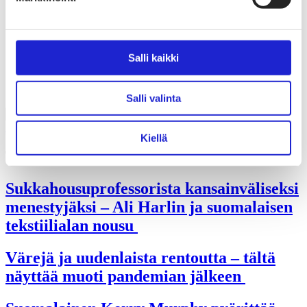
Liiton säännöt
Suomen Tekstiili & Muoti 120 vuotta
Laskutusosoite
Mediapankki
Tilastoja Suomen Tekstiili & Muoti ry:stä ja sen
Salli kaikki
jäsenistä
Tietosuojaseloste
Alan yritykset Suomessa – tutustu jäseniimme
Salli valinta
Siirry etusivulle
Kiellä
Tulevaisuus
Sukkahousuprofessorista kansainväliseksi
menestyjäksi – Ali Harlin ja suomalaisen
tekstiilialan nousu
Värejä ja uudenlaista rentoutta – tältä
näyttää muoti pandemian jälkeen