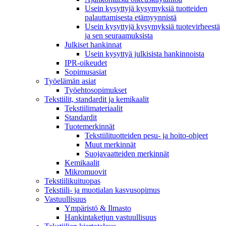
Usein kysyttyjä kysymyksiä tuotteiden
palauttamisesta etämyynnistä
Usein kysyttyjä kysymyksiä tuotevirheestä
ja sen seuraamuksista
Julkiset hankinnat
Usein kysyttyä julkisista hankinnoista
IPR-oikeudet
Sopimusasiat
Työelämän asiat
Työehto­sopimukset
Tekstiilit, standardit ja kemikaalit
Tekstiilimateriaalit
Standardit
Tuotemerkinnät
Tekstiilituotteiden pesu- ja hoito-ohjeet
Muut merkinnät
Suojavaatteiden merkinnät
Kemikaalit
Mikromuovit
Tekstiilikuitu­opas
Tekstiili- ja muotialan kasvusopimus
Vastuullisuus
Ympäristö & Ilmasto
Hankintaketjun vastuullisuus