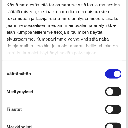
Tekstiilimerkintäuudistus (TLR)
Käytämme evästeitä tarjoamamme sisällön ja mainosten
Digitaalinen tuotepassi
Tekstiilien tuottajavastuu (EPR)
räätälöimiseen, sosiaalisen median ominaisuuksien
Kannanotot ja lausunnot
tukemiseen ja kävijämäärämme analysoimiseen. Lisäksi
Lausunnot ja kantapaperit
jaamme sosiaalisen median, mainosalan ja analytiikka-
Pikamuodin rajoittaminen
Vaikuttajaryhmät jäsenyrityksille
alan kumppaneillemme tietoja siitä, miten käytät
Työelämä-vaikuttajaryhmä
sivustoamme. Kumppanimme voivat yhdistää näitä
Yritysvastuu, kiertotalous ja toimivat markkinat -
tietoja muihin tietoihin, joita olet antanut heille tai joita on
vaikuttajaryhmä
Kansainvälinen liiketoiminta ja rahoitus -
kerätty, kun olet käyttänyt heidän palvelujaan.
vaikuttajaryhmä
Julkiset hankinnat ja huoltovarmuus -
vaikuttajaryhmä
Suostumuksen
Kestävä tuotepolitiikka​ -vaikuttajaryhmä
Välttämätön
valinta
Osaaminen ja vetovoima -vaikuttajaryhmä
Tule jäseneksi
Suomen Tekstiili & Muodin jäsenyysmuodot
Mieltymykset
Liity varsinaiseksi jäseneksi
Liity startup-jäseneksi
Liity kumppani­jäseneksi
Suomen Tekstiili & Muoti
Tilastot
Liiton hallitus
Liiton henkilöstö & yhteystiedot
Liiton strategia
Markkinointi