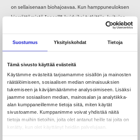
on sellaisenaan biohajoavaa. Kun hamppuneuloksen
kierrättämistä Ioncell®-kuiduiksi tutkittiin, kuitujen
ominaisuudet vain paranivat kierrätysprosessissa;
Ioncell®-neulos oli paitsi vahvempaa, myös
Suostumus
Yksityiskohdat
Tietoja
kiiltävämpää ja pehmeämpää verrattuna
alkuperäiseen hamppuneulokseen.
Tämä sivusto käyttää evästeitä
Käytämme evästeitä tarjoamamme sisällön ja mainosten
Ioncell®-kuiduista voidaan valmistaa vaatetus- ja
räätälöimiseen, sosiaalisen median ominaisuuksien
sisustustekstiilejä. Kuidut soveltuvat hyvin myös
tukemiseen ja kävijämäärämme analysoimiseen. Lisäksi
teknisiin tarkoituksiin.
jaamme sosiaalisen median, mainosalan ja analytiikka-
alan kumppaneillemme tietoja siitä, miten käytät
sivustoamme. Kumppanimme voivat yhdistää näitä
Tuotannon vastuullisuusnäkökulmat
tietoja muihin tietoihin, joita olet antanut heille tai joita on
kerätty, kun olet käyttänyt heidän palvelujaan.
Valmistusmenetelmän suurimmat ympäristöhyödyt