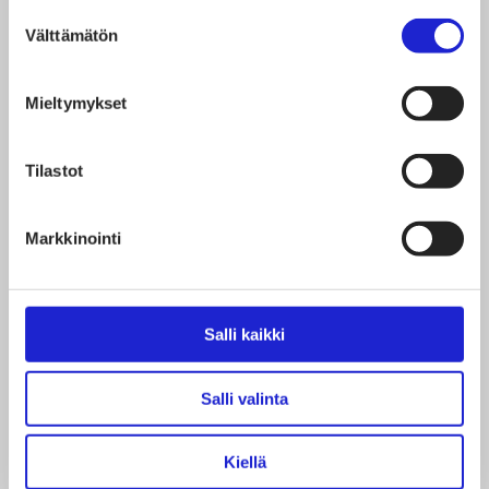
Suostumuksen
liittyvät raaka-aineiden kierron ylläpitoon.
Välttämätön
valinta
Menetelmä on merkittävästi
ympäristöystävällisempi kuin puuvillan tai viskoosin
Mieltymykset
tuotanto. Ainoat käytetyt kemikaalit ovat myrkytön
ioninen neste sekä vesi, jotka voidaan kierrättää
Tilastot
prosessissa. Ioncell®-kuidusta valmistetut tuotteet
voidaan myös käytön jälkeen kierrättää uudelleen
Markkinointi
samassa prosessissa ilman kuidun laadun
heikkenemistä.
Salli kaikki
Jaa artikkeli
Salli valinta
Kiellä