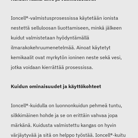
Ioncell®-valmistusprosessissa käytetään ionista
nestettä selluloosan liuottamiseen, minkä jälkeen
kuidut valmistetaan hyödyntämällä
ilmarakokehruumenetelmää. Ainoat käytetyt
kemikaalit ovat myrkytön ioninen neste sekä vesi,
jotka voidaan kierrättää prosessissa.
Kuidun ominaisuudet ja käyttökohteet
Ioncell®-kuidulla on luonnonkuidun pehmeä tuntu,
silkkimäinen hohde ja se on erittäin vahvaa jopa
märkänä. Kuidusta valmistettu kangas on hyvin
värjäytyvää ja sitä on helppo työstää. Ioncell®-kuitu