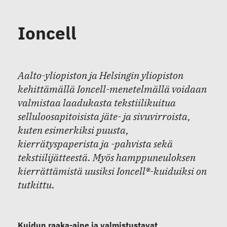
Ioncell
Aalto-yliopiston ja Helsingin yliopiston
kehittämällä Ioncell-menetelmällä voidaan
valmistaa laadukasta tekstiilikuitua
selluloosapitoisista jäte- ja sivuvirroista,
kuten esimerkiksi puusta,
kierrätyspaperista ja -pahvista sekä
tekstiilijätteestä. Myös hamppuneuloksen
kierrättämistä uusiksi Ioncell®-kuiduiksi on
tutkittu.
Kuidun raaka-aine ja valmistustavat