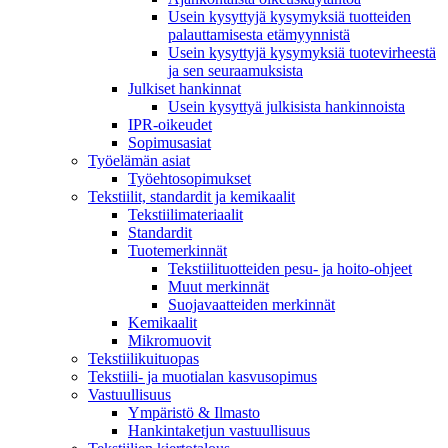
Usein kysyttyjä kysymyksiä tuotteiden
palauttamisesta etämyynnistä
Usein kysyttyjä kysymyksiä tuotevirheestä
ja sen seuraamuksista
Julkiset hankinnat
Usein kysyttyä julkisista hankinnoista
IPR-oikeudet
Sopimusasiat
Työelämän asiat
Työehto­sopimukset
Tekstiilit, standardit ja kemikaalit
Tekstiilimateriaalit
Standardit
Tuotemerkinnät
Tekstiilituotteiden pesu- ja hoito-ohjeet
Muut merkinnät
Suojavaatteiden merkinnät
Kemikaalit
Mikromuovit
Tekstiilikuitu­opas
Tekstiili- ja muotialan kasvusopimus
Vastuullisuus
Ympäristö & Ilmasto
Hankintaketjun vastuullisuus