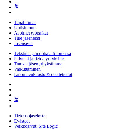
Tapahtumat
Uutishuone
Avoimet työpaikat
Tule jäseneksi
Jäsensivut
Tekstiili- ja muotiala Suomessa
Palvelut ja tietoa yrityksille
Tutustu jäsenyrityksiimme
Vaikuttaminen
Liiton henkilöstö & osoitetiedot
Tietosuojaseloste
Evästeet
Verkkosivut: Site Logic