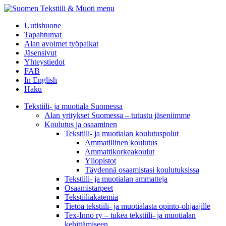
menu
Uutishuone
Tapahtumat
Alan avoimet työpaikat
Jäsensivut
Yhteystiedot
FAB
In English
Haku
Tekstiili- ja muotiala Suomessa
Alan yritykset Suomessa – tutustu jäseniimme
Koulutus ja osaaminen
Tekstiili- ja muotialan koulutuspolut
Ammatillinen koulutus
Ammattikorkeakoulut
Yliopistot
Täydennä osaamistasi koulutuksissa
Tekstiili- ja muotialan ammatteja
Osaamistarpeet
Tekstiiliakatemia
Tietoa tekstiili- ja muotialasta opinto-ohjaajille
Tex-Inno ry – tukea tekstiili- ja muotialan
kehittämiseen