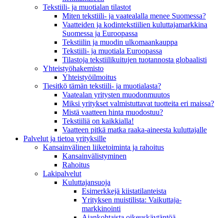
Tekstiili- ja muotialan tilastot
Miten tekstiili- ja vaatealalla menee Suomessa?
Vaatteiden ja kodintekstiilien kuluttajamarkkina
Suomessa ja Euroopassa
Tekstiilin ja muodin ulkomaankauppa
Tekstiili- ja muotiala Euroopassa
Tilastoja tekstiilikuitujen tuotannosta globaalisti
Yhteistyö­hakemisto
Yhteistyöilmoitus
Tiesitkö tämän tekstiili- ja muotialasta?
Vaatealan yritysten muodonmuutos
Miksi yritykset valmistuttavat tuotteita eri maissa?
Mistä vaatteen hinta muodostuu?
Tekstiiliä on kaikkialla!
Vaatteen pitkä matka raaka-aineesta kuluttajalle
Palvelut ja tietoa yrityksille
Kansainvälinen liiketoiminta ja rahoitus
Kansain­välistyminen
Rahoitus
Lakipalvelut
Kuluttajansuoja
Esimerkkejä kiistatilanteista
Yrityksen muistilista: Vaikuttaja­
markkinointi
Ajankohtaista oikeuskäytäntöä