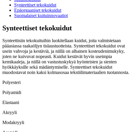
Synteettiset tekokuidut
Epäorgaaniset tekokuidut
Suomalaiset kuituinnovaatiot
Synteettiset tekokuidut
Synteettisiin tekokuituihin luokitellaan kuidut, joita valmistetaan
pääasiassa raakaöljyn tislaustuotteista. Synteettiset tekokuidut ovat
usein vahvoja ja kestäviä, ja niillä on alhainen kosteudenimukyky,
joten ne kuivuvat nopeasti. Kuidut kestävät hyvin useimpia
kemikaaleja, ja niillä on vastustuskykyä hyönteisten ja sienten
hyökkäyksille sekä mädäntymiselle. Synteettiset tekokuidut
muodostavat noin kaksi kolmasosaa tekstiilimateriaalien tuotannosta.
Polyesteri
Polyamidi
Elastaani
Akryyli
Modakryyli