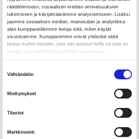
Tekstiilimerkintäuudistus (TLR)
Digitaalinen tuotepassi
räätälöimiseen, sosiaalisen median ominaisuuksien
Tekstiilien tuottajavastuu (EPR)
tukemiseen ja kävijämäärämme analysoimiseen. Lisäksi
Kannanotot ja lausunnot
jaamme sosiaalisen median, mainosalan ja analytiikka-
Lausunnot ja kantapaperit
Pikamuodin rajoittaminen
alan kumppaneillemme tietoja siitä, miten käytät
Vaikuttajaryhmät jäsenyrityksille
sivustoamme. Kumppanimme voivat yhdistää näitä
Työelämä-vaikuttajaryhmä
tietoja muihin tietoihin, joita olet antanut heille tai joita on
Yritysvastuu, kiertotalous ja toimivat markkinat -
vaikuttajaryhmä
kerätty, kun olet käyttänyt heidän palvelujaan.
Kansainvälinen liiketoiminta ja rahoitus -
vaikuttajaryhmä
Julkiset hankinnat ja huoltovarmuus -
Suostumuksen
vaikuttajaryhmä
Välttämätön
valinta
Kestävä tuotepolitiikka​ -vaikuttajaryhmä
Osaaminen ja vetovoima -vaikuttajaryhmä
Tule jäseneksi
Mieltymykset
Suomen Tekstiili & Muodin jäsenyysmuodot
Liity varsinaiseksi jäseneksi
Liity startup-jäseneksi
Liity kumppani­jäseneksi
Tilastot
Suomen Tekstiili & Muoti
Liiton hallitus
Liiton henkilöstö & yhteystiedot
Markkinointi
Liiton strategia