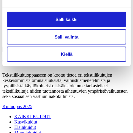
Liiton säännöt
Suomen Tekstiili & Muoti 120 vuotta
Laskutusosoite
Mediapankki
Salli kaikki
Tilastoja Suomen Tekstiili & Muoti ry:stä ja sen
jäsenistä
Tietosuojaseloste
Salli valinta
Alan yritykset Suomessa – tutustu jäseniimme
Kiellä
Tekstiilikuitu­opas
Tekstiilikuituoppaaseen on koottu tietoa eri tekstiilikuitujen
keskeisimmistä ominaisuuksista, valmistusmenetelmistä ja
tyypillisistä käyttökohteista. Lisäksi olemme tarkastelleet
tekstiilikuituja niiden tuotannosta aiheutuvien ympäristövaikutusten
sekä sosiaalisen vastuun näkökulmista.
Kuituopas 2025
KAIKKI KUIDUT
Kasvikuidut
Eläinkuidut
Muuntokuidut