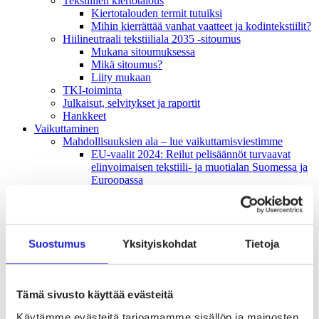
Tekstiilien kiertotalous
Kiertotalouden termit tutuiksi
Mihin kierrättää vanhat vaatteet ja kodintekstiilit?
Hiilineutraali tekstiiliala 2035 -sitoumus
Mukana sitoumuksessa
Mikä sitoumus?
Liity mukaan
TKI-toiminta
Julkaisut, selvitykset ja raportit
Hankkeet
Vaikuttaminen
Mahdollisuuksien ala – lue vaikuttamis­viestimme
EU-vaalit 2024: Reilut pelisäännöt turvaavat
elinvoimaisen tekstiili- ja muotialan Suomessa ja
Euroopassa
Tekstiili- ja muotialasta viennin uusi kärki
Suomesta tekstiilialan kiertotalouden &
vastuullisuuden suunnannäyttäjä
Tekstiili- ja muotiala tarvitsee monipuolista
Suostumus
Yksityiskohdat
Tietoja
osaamista
Tekstiiliala on tärkeä osa Suomen
huoltovarmuutta
Luodaan kannusteet kuluttajan vihreään
Tämä sivusto käyttää evästeitä
siirtymään
EU-vaikuttaminen
Käytämme evästeitä tarjoamamme sisällön ja mainosten