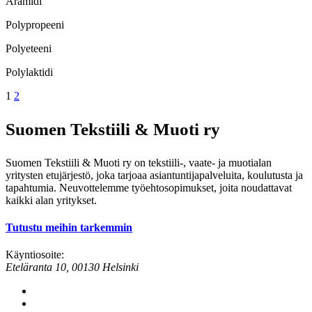
Aramidi
Polypropeeni
Polyeteeni
Polylaktidi
Artikkelien
1
2
sivutus
Suomen Tekstiili & Muoti ry
Suomen Tekstiili & Muoti ry on tekstiili-, vaate- ja muotialan
yritysten etujärjestö, joka tarjoaa asiantuntijapalveluita, koulutusta ja
tapahtumia. Neuvottelemme työehtosopimukset, joita noudattavat
kaikki alan yritykset.
Tutustu meihin tarkemmin
Käyntiosoite:
Eteläranta 10, 00130 Helsinki