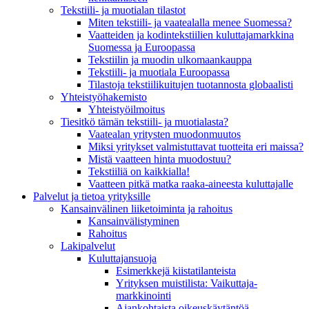
Tekstiili- ja muotialan tilastot
Miten tekstiili- ja vaatealalla menee Suomessa?
Vaatteiden ja kodintekstiilien kuluttajamarkkina
Suomessa ja Euroopassa
Tekstiilin ja muodin ulkomaankauppa
Tekstiili- ja muotiala Euroopassa
Tilastoja tekstiilikuitujen tuotannosta globaalisti
Yhteistyö­hakemisto
Yhteistyöilmoitus
Tiesitkö tämän tekstiili- ja muotialasta?
Vaatealan yritysten muodonmuutos
Miksi yritykset valmistuttavat tuotteita eri maissa?
Mistä vaatteen hinta muodostuu?
Tekstiiliä on kaikkialla!
Vaatteen pitkä matka raaka-aineesta kuluttajalle
Palvelut ja tietoa yrityksille
Kansainvälinen liiketoiminta ja rahoitus
Kansain­välistyminen
Rahoitus
Lakipalvelut
Kuluttajansuoja
Esimerkkejä kiistatilanteista
Yrityksen muistilista: Vaikuttaja­
markkinointi
Ajankohtaista oikeuskäytäntöä