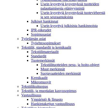
Usein kysyttyjä kysymyksiä tuotteiden
palauttamisesta etämyynnistä
Usein kysyttyjä kysymyksiä tuotevirheestä
ja sen seuraamuksista
Julkiset hankinnat
Usein kysyttyä julkisista hankinnoista
IPR-oikeudet
Sopimusasiat
Työelämän asiat
Työehto­sopimukset
Tekstiilit, standardit ja kemikaalit
Tekstiilimateriaalit
Standardit
Tuotemerkinnät
Tekstiilituotteiden pesu- ja hoito-ohjeet
Muut merkinnät
Suojavaatteiden merkinnät
Kemikaalit
Mikromuovit
Tekstiilikuitu­opas
Tekstiili- ja muotialan kasvusopimus
Vastuullisuus
Ympäristö & Ilmasto
Hankintaketjun vastuullisuus