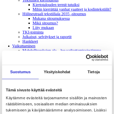
Tekstiilien kiertotalous
Kiertotalouden termit tutuiksi
Mihin kierrättää vanhat vaatteet ja kodintekstiilit?
Hiilineutraali tekstiiliala 2035 -sitoumus
Mukana sitoumuksessa
Mikä sitoumus?
Liity mukaan
TKI-toiminta
Julkaisut, selvitykset ja raportit
Hankkeet
Vaikuttaminen
Mahdollisuuksien ala – lue vaikuttamis­viestimme
EU-vaalit 2024: Reilut pelisäännöt turvaavat
elinvoimaisen tekstiili- ja muotialan Suomessa ja
Euroopassa
Tekstiili- ja muotialasta viennin uusi kärki
Suostumus
Yksityiskohdat
Tietoja
Suomesta tekstiilialan kiertotalouden &
vastuullisuuden suunnannäyttäjä
Tekstiili- ja muotiala tarvitsee monipuolista
osaamista
Tämä sivusto käyttää evästeitä
Tekstiiliala on tärkeä osa Suomen
huoltovarmuutta
Käytämme evästeitä tarjoamamme sisällön ja mainosten
Luodaan kannusteet kuluttajan vihreään
räätälöimiseen, sosiaalisen median ominaisuuksien
siirtymään
tukemiseen ja kävijämäärämme analysoimiseen. Lisäksi
EU-vaikuttaminen