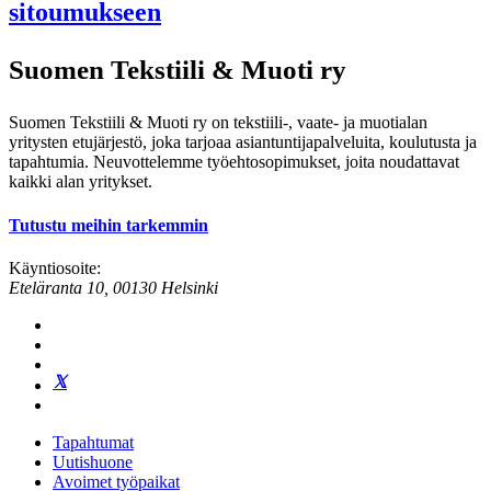
sitoumukseen
Suomen Tekstiili & Muoti ry
Suomen Tekstiili & Muoti ry on tekstiili-, vaate- ja muotialan
yritysten etujärjestö, joka tarjoaa asiantuntijapalveluita, koulutusta ja
tapahtumia. Neuvottelemme työehtosopimukset, joita noudattavat
kaikki alan yritykset.
Tutustu meihin tarkemmin
Käyntiosoite:
Eteläranta 10, 00130 Helsinki
Tapahtumat
Uutishuone
Avoimet työpaikat