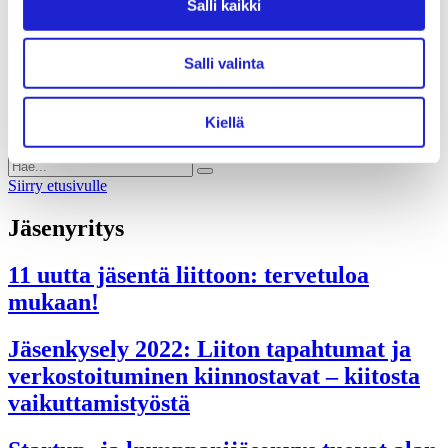
Liiton säännöt
Salli kaikki
Suomen Tekstiili & Muoti 120 vuotta
Laskutusosoite
Mediapankki
Salli valinta
Tilastoja Suomen Tekstiili & Muoti ry:stä ja sen
jäsenistä
Tietosuojaseloste
Kiellä
Alan yritykset Suomessa – tutustu jäseniimme
Siirry etusivulle
Jäsenyritys
11 uutta jäsentä liittoon: tervetuloa
mukaan!
Jäsenkysely 2022: Liiton tapahtumat ja
verkostoituminen kiinnostavat – kiitosta
vaikuttamistyöstä