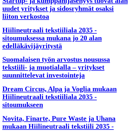
Startup- ja kumppanijäsenyys tuovat alan
uudet yritykset ja sidosryhmät osaksi
liiton verkostoa
Hiilineutraali tekstiiliala 2035 -
sitoumuksessa mukana jo 20 alan
edelläkävijäyritystä
Suomalaisen työn arvostus nousussa
tekstiili- ja muotialalla – yritykset
suunnittelevat investointeja
Dream Circus, Alpa ja Voglia mukaan
Hiilineutraali tekstiiliala 2035 -
sitoumukseen
Novita, Finarte, Pure Waste ja Uhana
mukaan Hiilineutraali tekstiili 2035 -