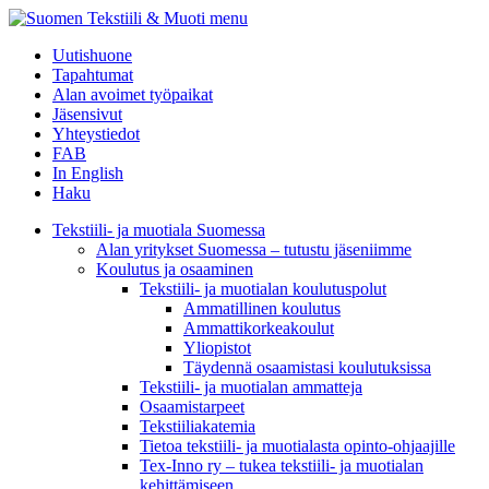
menu
Uutishuone
Tapahtumat
Alan avoimet työpaikat
Jäsensivut
Yhteystiedot
FAB
In English
Haku
Tekstiili- ja muotiala Suomessa
Alan yritykset Suomessa – tutustu jäseniimme
Koulutus ja osaaminen
Tekstiili- ja muotialan koulutuspolut
Ammatillinen koulutus
Ammattikorkeakoulut
Yliopistot
Täydennä osaamistasi koulutuksissa
Tekstiili- ja muotialan ammatteja
Osaamistarpeet
Tekstiiliakatemia
Tietoa tekstiili- ja muotialasta opinto-ohjaajille
Tex-Inno ry – tukea tekstiili- ja muotialan
kehittämiseen