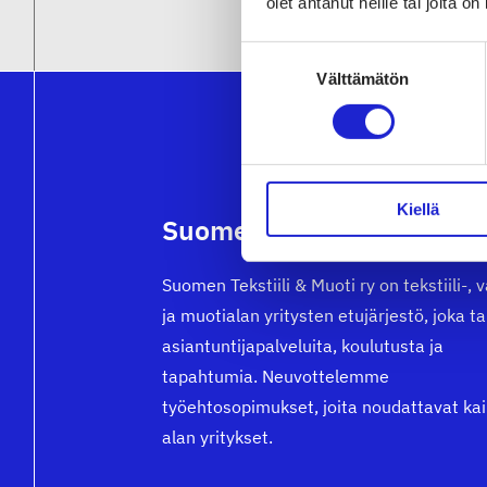
olet antanut heille tai joita o
Suostumuksen
Välttämätön
valinta
Kiellä
Suomen Tekstiili & Muoti 
Suomen Tekstiili & Muoti ry on tekstiili-, 
ja muotialan yritysten etujärjestö, joka t
asiantuntijapalveluita, koulutusta ja
tapahtumia. Neuvottelemme
työehtosopimukset, joita noudattavat kai
alan yritykset.