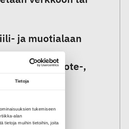
iili- ja muotialaan
i Pylkkänen tuote-,
iantuntijaksi
Tietoja
 ominaisuuksien tukemiseen
tiikka-alan
ietoja muihin tietoihin, joita