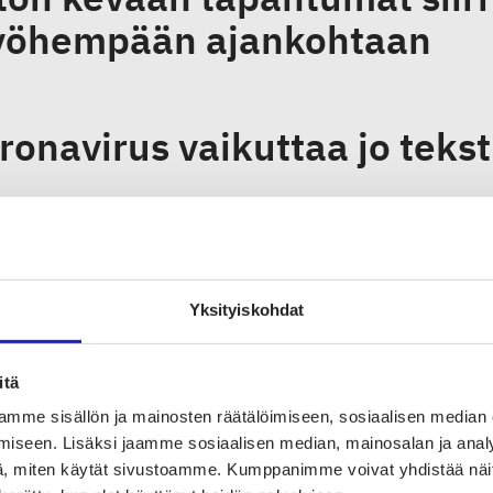
öhempään ajankohtaan
ronavirus vaikuttaa jo tekst
tta osaamista liittoon: Katr
teriaali- ja vastuullisuusas
Yksityiskohdat
itä
mme sisällön ja mainosten räätälöimiseen, sosiaalisen median
iseen. Lisäksi jaamme sosiaalisen median, mainosalan ja analy
A
, miten käytät sivustoamme. Kumppanimme voivat yhdistää näitä t
1
…
12
13