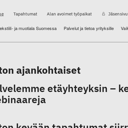
ne
Tapahtumat
Alan avoimet työpaikat
Jäsensivu
ekstiili- ja muotiala Suomessa
Palvelut ja tietoa yrityksille
Vai
iton ajankohtaiset
lvelemme etäyhteyksin – ke
binaareja
iton kevään tapahtumat siir