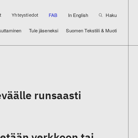
FAB
In English
Haku
t
Yhteystiedot
kuttaminen
Tule jäseneksi
Suomen Tekstiili & Muoti
väälle runsaasti
retään verkkoon tai