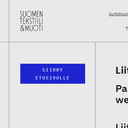
Uutishuo
T
Li
SIIRRY
ETUSIVULLE
Pa
we
Li