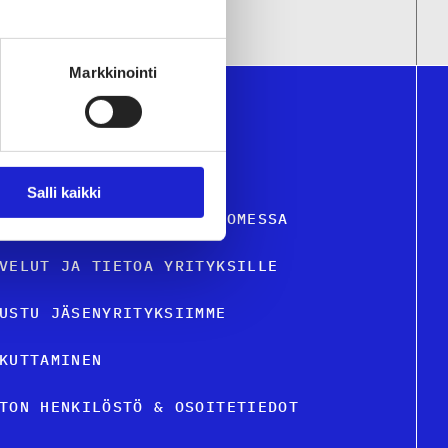
Markkinointi
Salli kaikki
STIILI- JA MUOTIALA SUOMESSA
VELUT JA TIETOA YRITYKSILLE
USTU JÄSENYRITYKSIIMME
KUTTAMINEN
TON HENKILÖSTÖ & OSOITETIEDOT