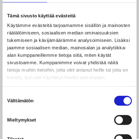
kasvuun vuoden 2020
toisella puoliskolla
Tämä sivusto käyttää evästeitä
Käytämme evästeitä tarjoamamme sisällön ja mainosten
räätälöimiseen, sosiaalisen median ominaisuuksien
Korona jakoi yritykset
tukemiseen ja kävijämäärämme analysoimiseen. Lisäksi
kahteen kastiin –
jaamme sosiaalisen median, mainosalan ja analytiikka-
alan kumppaneillemme tietoja siitä, miten käytät
paikallisen sopimisen
sivustoamme. Kumppanimme voivat yhdistää näitä
tietoja muihin tietoihin, joita olet antanut heille tai joita on
tarve korostuu
kerätty, kun olet käyttänyt heidän palvelujaan.
Yrityskysely: Pitkittyvä
Suostumuksen
Välttämätön
valinta
poikkeusaika jakaa
yrityksiä – moni on
Mieltymykset
vaikeuksissa, mutta
Tilastot