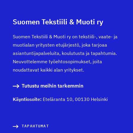
t
i
k
Suomen Tekstiili & Muoti ry
k
Suomen Tekstiili & Muoti ry on tekstiili-, vaate- ja
e
muotialan yritysten etujärjestö, joka tarjoaa
asiantuntijapalveluita, koulutusta ja tapahtumia.
l
Neuvottelemme työehtosopimukset, joita
i
noudattavat kaikki alan yritykset.
e
Tutustu meihin tarkemmin
n
Käyntiosoite:
Eteläranta 10, 00130 Helsinki
s
i
v
TAPAHTUMAT