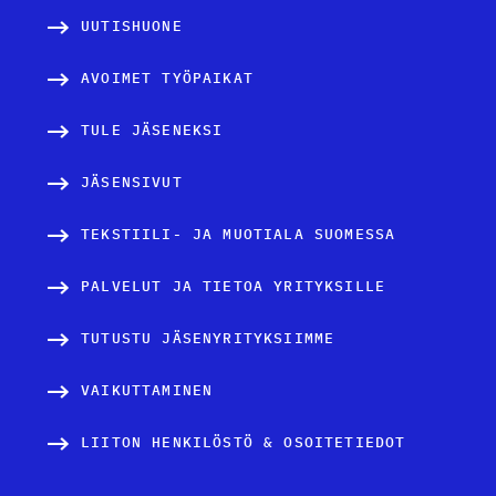
u
UUTISHUONE
t
AVOIMET TYÖPAIKAT
u
TULE JÄSENEKSI
s
JÄSENSIVUT
TEKSTIILI- JA MUOTIALA SUOMESSA
PALVELUT JA TIETOA YRITYKSILLE
TUTUSTU JÄSENYRITYKSIIMME
VAIKUTTAMINEN
LIITON HENKILÖSTÖ & OSOITETIEDOT