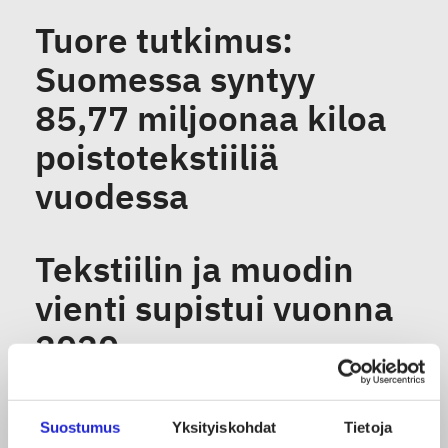
Tuore tutkimus:
Suomessa syntyy
85,77 miljoonaa kiloa
poistotekstiiliä
vuodessa
Tekstiilin ja muodin
vienti supistui vuonna
2020
Tekstiiliala ampaisi
Suostumus
Yksityiskohdat
Tietoja