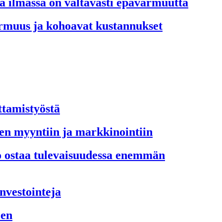
tta ilmassa on valtavasti epävarmuutta
varmuus ja kohoavat kustannukset
ttamistyöstä
seen myyntiin ja markkinointiin
o ostaa tulevaisuudessa enemmän
investointeja
een