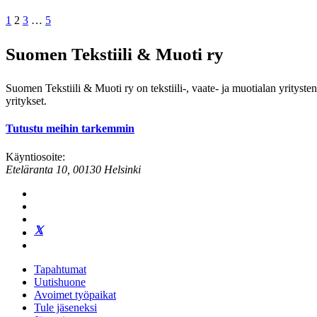
Artikkelien
1
2
3
…
5
sivutus
Suomen Tekstiili & Muoti ry
Suomen Tekstiili & Muoti ry on tekstiili-, vaate- ja muotialan yrityste
yritykset.
Tutustu meihin tarkemmin
Käyntiosoite:
Eteläranta 10, 00130 Helsinki
Tapahtumat
Uutishuone
Avoimet työpaikat
Tule jäseneksi