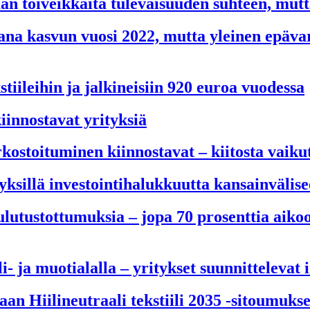
laan toiveikkaita tulevaisuuden suhteen, mu
takana kasvun vuosi 2022, mutta yleinen epä
tiileihin ja jalkineisiin 920 euroa vuodessa
iinnostavat yrityksiä
kostoituminen kiinnostavat – kiitosta vaiku
ityksillä investointihalukkuutta kansainväli
lutustottumuksia – jopa 70 prosenttia aiko
i- ja muotialalla – yritykset suunnittelevat 
an Hiilineutraali tekstiili 2035 -sitoumuks