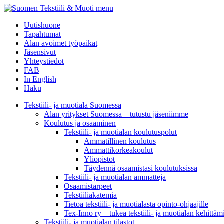
menu
Uutishuone
Tapahtumat
Alan avoimet työpaikat
Jäsensivut
Yhteystiedot
FAB
In English
Haku
Tekstiili- ja muotiala Suomessa
Alan yritykset Suomessa – tutustu jäseniimme
Koulutus ja osaaminen
Tekstiili- ja muotialan koulutuspolut
Ammatillinen koulutus
Ammattikorkeakoulut
Yliopistot
Täydennä osaamistasi koulutuksissa
Tekstiili- ja muotialan ammatteja
Osaamistarpeet
Tekstiiliakatemia
Tietoa tekstiili- ja muotialasta opinto-ohjaajille
Tex-Inno ry – tukea tekstiili- ja muotialan kehittäm
Tekstiili- ja muotialan tilastot