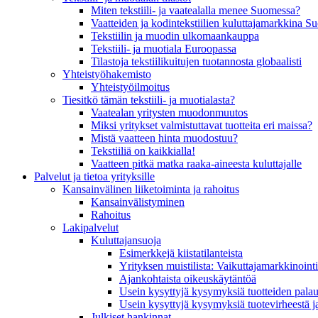
Miten tekstiili- ja vaatealalla menee Suomessa?
Vaatteiden ja kodintekstiilien kuluttajamarkkina 
Tekstiilin ja muodin ulkomaankauppa
Tekstiili- ja muotiala Euroopassa
Tilastoja tekstiilikuitujen tuotannosta globaalisti
Yhteistyö­hakemisto
Yhteistyöilmoitus
Tiesitkö tämän tekstiili- ja muotialasta?
Vaatealan yritysten muodonmuutos
Miksi yritykset valmistuttavat tuotteita eri maissa?
Mistä vaatteen hinta muodostuu?
Tekstiiliä on kaikkialla!
Vaatteen pitkä matka raaka-aineesta kuluttajalle
Palvelut ja tietoa yrityksille
Kansainvälinen liiketoiminta ja rahoitus
Kansain­välistyminen
Rahoitus
Lakipalvelut
Kuluttajansuoja
Esimerkkejä kiistatilanteista
Yrityksen muistilista: Vaikuttaja­markkinointi
Ajankohtaista oikeuskäytäntöä
Usein kysyttyjä kysymyksiä tuotteiden palau
Usein kysyttyjä kysymyksiä tuotevirheestä j
Julkiset hankinnat