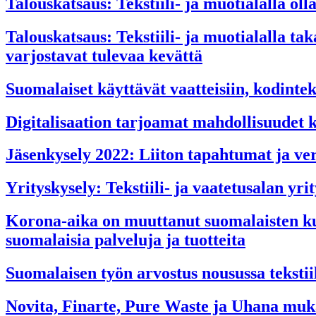
Talouskatsaus: Tekstiili- ja muotialalla ol
Talouskatsaus: Tekstiili- ja muotialalla 
varjostavat tulevaa kevättä
Suomalaiset käyttävät vaatteisiin, kodinteks
Digitalisaation tarjoamat mahdollisuudet k
Jäsenkysely 2022: Liiton tapahtumat ja ver
Yrityskysely: Tekstiili- ja vaatetusalan yr
Korona-aika on muuttanut suomalaisten ku
suomalaisia palveluja ja tuotteita
Suomalaisen työn arvostus nousussa tekstiil
Novita, Finarte, Pure Waste ja Uhana muka