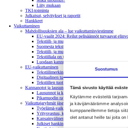
Mikä sitoumus?
Liity mukaan
TKI-toiminta
Julkaisut, selvitykset ja raportit
Hankkeet
Vaikuttaminen
Mahdollisuuksien ala – lue vaikuttamis­viestimme
EU-vaalit 2024: Reilut pelisäännöt turvaavat elinv
Tekstiili- ja muotialasta viennin uusi kärki
Suomesta tekstiilialan kiertotalouden & vastuullis
Tekstiili- ja muotiala tarvitsee monipuolista osaami
Tekstiiliala on tärkeä osa Suomen huoltovarmuutta
Luodaan kannusteet kuluttajan vihreään siirtymään
EU-vaikuttaminen
Suostumus
Tekstiilimerkintäuudistus (TLR)
Digitaalinen tuotepassi
Tekstiilien tuottajavastuu (EPR)
Tämä sivusto käyttää eväste
Kannanotot ja lausunnot
Lausunnot ja kantapaperit
Käytämme evästeitä tarjoama
Pikamuodin rajoittaminen
Vaikuttajaryhmät jäsenyrityksille
ja kävijämäärämme analysoim
Työelämä-vaikuttajaryhmä
kumppaneillemme tietoja siitä
Yritysvastuu, kiertotalous ja toimivat markkinat -
olet antanut heille tai joita o
Kansainvälinen liiketoiminta ja rahoitus -vaikutta
Julkiset hankinnat ja huoltovarmuus -vaikuttajary