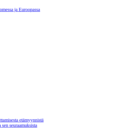
Suomessa ja Euroopassa
ttamisesta etämyynnistä
a sen seuraamuksista