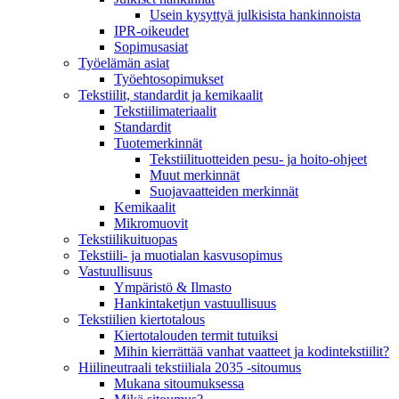
Usein kysyttyä julkisista hankinnoista
IPR-oikeudet
Sopimusasiat
Työelämän asiat
Työehto­sopimukset
Tekstiilit, standardit ja kemikaalit
Tekstiilimateriaalit
Standardit
Tuotemerkinnät
Tekstiilituotteiden pesu- ja hoito-ohjeet
Muut merkinnät
Suojavaatteiden merkinnät
Kemikaalit
Mikromuovit
Tekstiilikuitu­opas
Tekstiili- ja muotialan kasvusopimus
Vastuullisuus
Ympäristö & Ilmasto
Hankintaketjun vastuullisuus
Tekstiilien kiertotalous
Kiertotalouden termit tutuiksi
Mihin kierrättää vanhat vaatteet ja kodintekstiilit?
Hiilineutraali tekstiiliala 2035 -sitoumus
Mukana sitoumuksessa