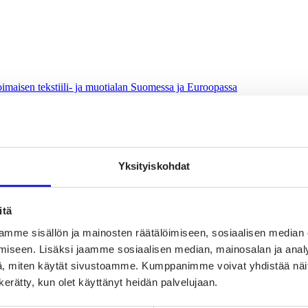
oimaisen tekstiili- ja muotialan Suomessa ja Euroopassa
uuden suunnannäyttäjä
sta
Yksityiskohdat
itä
mme sisällön ja mainosten räätälöimiseen, sosiaalisen median
iseen. Lisäksi jaamme sosiaalisen median, mainosalan ja analy
, miten käytät sivustoamme. Kumppanimme voivat yhdistää näitä t
vaikuttajaryhmä
n kerätty, kun olet käyttänyt heidän palvelujaan.
jaryhmä
hmä