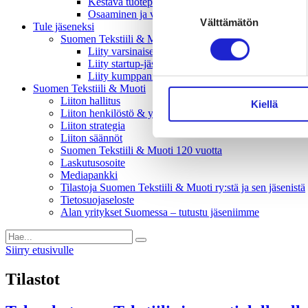
Kestävä tuotepolitiikka​ -vaikuttajaryhmä
Suostumuksen
Osaaminen ja vetovoima -vaikuttajaryhmä
Välttämätön
valinta
Tule jäseneksi
Suomen Tekstiili & Muodin jäsenyysmuodot
Liity varsinaiseksi jäseneksi
Liity startup-jäseneksi
Liity kumppani­jäseneksi
Suomen Tekstiili & Muoti
Liiton hallitus
Kiellä
Liiton henkilöstö & yhteystiedot
Liiton strategia
Liiton säännöt
Suomen Tekstiili & Muoti 120 vuotta
Laskutusosoite
Mediapankki
Tilastoja Suomen Tekstiili & Muoti ry:stä ja sen jäsenistä
Tietosuojaseloste
Alan yritykset Suomessa – tutustu jäseniimme
Siirry etusivulle
Tilastot