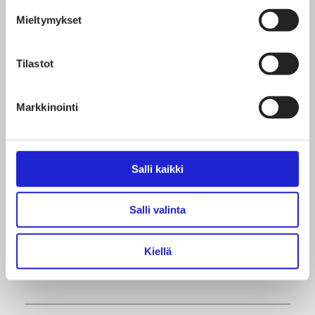
Mieltymykset
Tilastot
Markkinointi
01.02.2022
Salli kaikki
Suomen Tekstiili ja Muoti ry ja Teollisuusliitto ry ovat
Salli valinta
hyväksyneet työehtosopimuksen
neuvottelutuloksen tekstiili- ja muotialan
Kiellä
työntekijöille