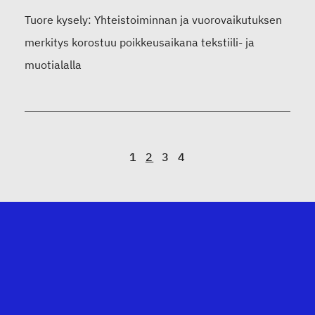
Tuore kysely: Yhteistoiminnan ja vuorovaikutuksen
merkitys korostuu poikkeusaikana tekstiili- ja
muotialalla
A
1
2
3
4
r
t
i
k
k