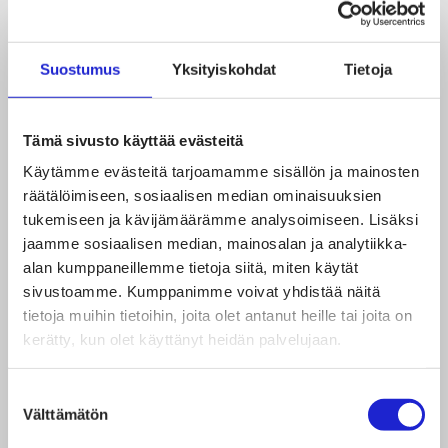
Suostumus
Yksityiskohdat
Tietoja
Tämä sivusto käyttää evästeitä
Käytämme evästeitä tarjoamamme sisällön ja mainosten
04.03.2022
räätälöimiseen, sosiaalisen median ominaisuuksien
tukemiseen ja kävijämäärämme analysoimiseen. Lisäksi
Tekstiili- ja muotialan toimihenkilöiden
jaamme sosiaalisen median, mainosalan ja analytiikka-
työehtosopimuksesta neuvottelutulos
alan kumppaneillemme tietoja siitä, miten käytät
sivustoamme. Kumppanimme voivat yhdistää näitä
tietoja muihin tietoihin, joita olet antanut heille tai joita on
kerätty, kun olet käyttänyt heidän palvelujaan.
Suostumuksen
Välttämätön
valinta