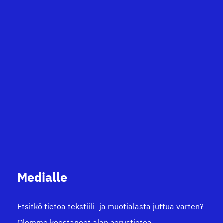
e
l
i
e
n
s
i
v
u
Medialle
t
u
Etsitkö tietoa tekstiili- ja muotialasta juttua varten?
s
Olemme koostaneet alan perustietoa