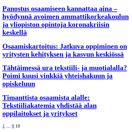
Panostus osaamiseen kannattaa aina –
hyödynnä avoimen ammattikorkeakoulun
ja yliopiston opintoja koronakriisin
keskellä
Osaamiskartoitus: Jatkuva oppiminen on
yritysten kehityksen ja kasvun keskiössä
Tähtäimessä ura tekstiili- ja muotialalla?
Poimi kuusi vinkkiä yhteishakuun ja
opiskeluun
Timanttista osaamista alalle:
Tekstiiliakatemia yhdistää alan
oppilaitokset ja yritykset
Artikkelien
1
…
9
10