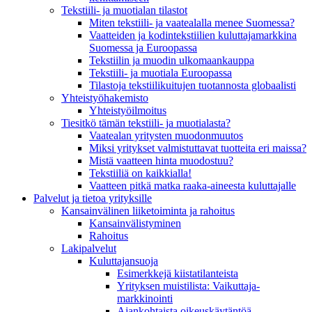
Tekstiili- ja muotialan tilastot
Miten tekstiili- ja vaatealalla menee Suomessa?
Vaatteiden ja kodintekstiilien kuluttajamarkkina
Suomessa ja Euroopassa
Tekstiilin ja muodin ulkomaankauppa
Tekstiili- ja muotiala Euroopassa
Tilastoja tekstiilikuitujen tuotannosta globaalisti
Yhteistyö­hakemisto
Yhteistyöilmoitus
Tiesitkö tämän tekstiili- ja muotialasta?
Vaatealan yritysten muodonmuutos
Miksi yritykset valmistuttavat tuotteita eri maissa?
Mistä vaatteen hinta muodostuu?
Tekstiiliä on kaikkialla!
Vaatteen pitkä matka raaka-aineesta kuluttajalle
Palvelut ja tietoa yrityksille
Kansainvälinen liiketoiminta ja rahoitus
Kansain­välistyminen
Rahoitus
Lakipalvelut
Kuluttajansuoja
Esimerkkejä kiistatilanteista
Yrityksen muistilista: Vaikuttaja­
markkinointi
Ajankohtaista oikeuskäytäntöä