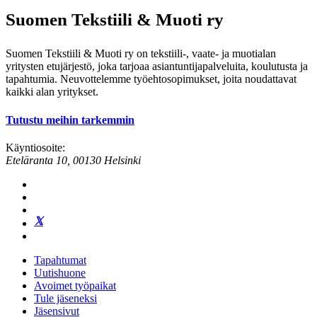
sivutus
Suomen Tekstiili & Muoti ry
Suomen Tekstiili & Muoti ry on tekstiili-, vaate- ja muotialan
yritysten etujärjestö, joka tarjoaa asiantuntijapalveluita, koulutusta ja
tapahtumia. Neuvottelemme työehtosopimukset, joita noudattavat
kaikki alan yritykset.
Tutustu meihin tarkemmin
Käyntiosoite:
Eteläranta 10, 00130 Helsinki
Tapahtumat
Uutishuone
Avoimet työpaikat
Tule jäseneksi
Jäsensivut