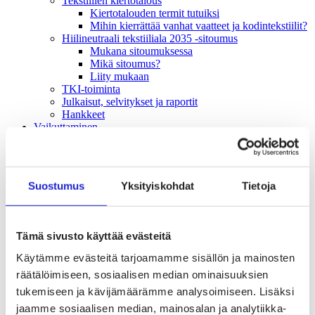
Tekstiilien kiertotalous
Kiertotalouden termit tutuiksi
Mihin kierrättää vanhat vaatteet ja kodintekstiilit?
Hiilineutraali tekstiiliala 2035 -sitoumus
Mukana sitoumuksessa
Mikä sitoumus?
Liity mukaan
TKI-toiminta
Julkaisut, selvitykset ja raportit
Hankkeet
Vaikuttaminen
Mahdollisuuksien ala – lue vaikuttamis­viestimme
EU-vaalit 2024: Reilut pelisäännöt turvaavat
elinvoimaisen tekstiili- ja muotialan Suomessa ja
Euroopassa
Suostumus
Yksityiskohdat
Tietoja
Tekstiili- ja muotialasta viennin uusi kärki
Suomesta tekstiilialan kiertotalouden &
vastuullisuuden suunnannäyttäjä
Tekstiili- ja muotiala tarvitsee monipuolista
Tämä sivusto käyttää evästeitä
osaamista
Tekstiiliala on tärkeä osa Suomen
Käytämme evästeitä tarjoamamme sisällön ja mainosten
huoltovarmuutta
räätälöimiseen, sosiaalisen median ominaisuuksien
Luodaan kannusteet kuluttajan vihreään
tukemiseen ja kävijämäärämme analysoimiseen. Lisäksi
siirtymään
EU-vaikuttaminen
jaamme sosiaalisen median, mainosalan ja analytiikka-