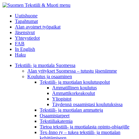
menu
Uutishuone
Tapahtumat
Alan avoimet työpaikat
Jäsensivut
Yhteystiedot
FAB
In English
Haku
Tekstiili- ja muotiala Suomessa
Alan yritykset Suomessa – tutustu jäseniimme
Koulutus ja osaaminen
Tekstiili- ja muotialan koulutuspolut
Ammatillinen koulutus
Ammattikorkeakoulut
Yliopistot
Täydennä osaamistasi koulutuksissa
Tekstiili- ja muotialan ammatteja
Osaamistarpeet
Tekstiiliakatemia
Tietoa tekstiili- ja muotialasta opinto-ohjaajille
Tex-Inno ry – tukea tekstiili- ja muotialan
kehittämiseen