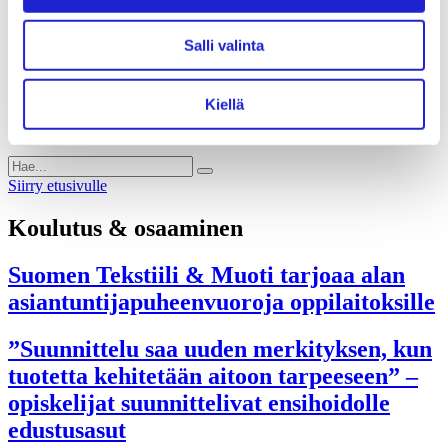
Liiton säännöt
Suomen Tekstiili & Muoti 120 vuotta
Laskutusosoite
Salli valinta
Mediapankki
Tilastoja Suomen Tekstiili & Muoti ry:stä ja sen
jäsenistä
Kiellä
Tietosuojaseloste
Alan yritykset Suomessa – tutustu jäseniimme
Siirry etusivulle
Koulutus & osaaminen
Suomen Tekstiili & Muoti tarjoaa alan
asiantuntijapuheenvuoroja oppilaitoksille
”Suunnittelu saa uuden merkityksen, kun
tuotetta kehitetään aitoon tarpeeseen” –
opiskelijat suunnittelivat ensihoidolle
edustusasut