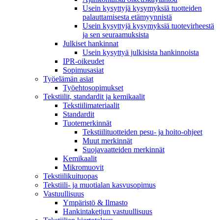
Usein kysyttyjä kysymyksiä tuotteiden
palauttamisesta etämyynnistä
Usein kysyttyjä kysymyksiä tuotevirheestä
ja sen seuraamuksista
Julkiset hankinnat
Usein kysyttyä julkisista hankinnoista
IPR-oikeudet
Sopimusasiat
Työelämän asiat
Työehto­sopimukset
Tekstiilit, standardit ja kemikaalit
Tekstiilimateriaalit
Standardit
Tuotemerkinnät
Tekstiilituotteiden pesu- ja hoito-ohjeet
Muut merkinnät
Suojavaatteiden merkinnät
Kemikaalit
Mikromuovit
Tekstiilikuitu­opas
Tekstiili- ja muotialan kasvusopimus
Vastuullisuus
Ympäristö & Ilmasto
Hankintaketjun vastuullisuus