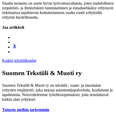
Sisalin tuotanto on usein hyvin työvoimavaltaista, joten mahdollisten
ympäristö- ja ihmisriskien tunnistaminen ja ennaltaehkäisy erityisesti
riskimaissa tapahtuvan kuitutuotannon osalta vaatii yrityksiltä
erityistä huolellisuutta.
Jaa artikkeli
Kaikki tekstiilikuidut
Suomen Tekstiili & Muoti ry
Suomen Tekstiili & Muoti ry on tekstiili-, vaate- ja muotialan
yritysten etujärjestö, joka tarjoaa asiantuntijapalveluita, koulutusta ja
tapahtumia. Neuvottelemme työehtosopimukset, joita noudattavat
kaikki alan yritykset.
Tutustu meihin tarkemmin