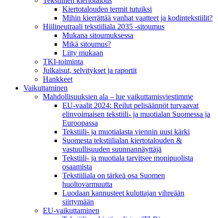
Tekstiilien kiertotalous
Kiertotalouden termit tutuiksi
Mihin kierrättää vanhat vaatteet ja kodintekstiilit?
Hiilineutraali tekstiiliala 2035 -sitoumus
Mukana sitoumuksessa
Mikä sitoumus?
Liity mukaan
TKI-toiminta
Julkaisut, selvitykset ja raportit
Hankkeet
Vaikuttaminen
Mahdollisuuksien ala – lue vaikuttamis­viestimme
EU-vaalit 2024: Reilut pelisäännöt turvaavat
elinvoimaisen tekstiili- ja muotialan Suomessa ja
Euroopassa
Tekstiili- ja muotialasta viennin uusi kärki
Suomesta tekstiilialan kiertotalouden &
vastuullisuuden suunnannäyttäjä
Tekstiili- ja muotiala tarvitsee monipuolista
osaamista
Tekstiiliala on tärkeä osa Suomen
huoltovarmuutta
Luodaan kannusteet kuluttajan vihreään
siirtymään
EU-vaikuttaminen