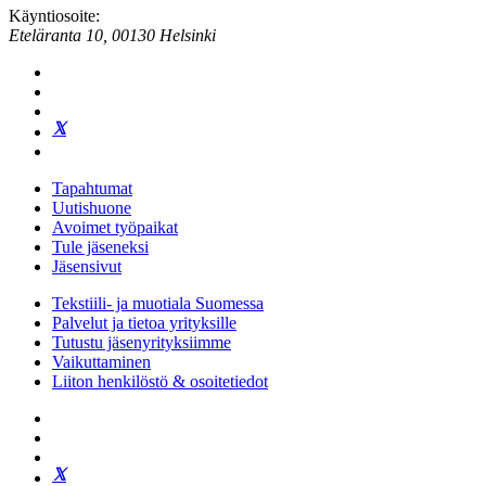
Käyntiosoite:
Eteläranta 10, 00130 Helsinki
Tapahtumat
Uutishuone
Avoimet työpaikat
Tule jäseneksi
Jäsensivut
Tekstiili- ja muotiala Suomessa
Palvelut ja tietoa yrityksille
Tutustu jäsenyrityksiimme
Vaikuttaminen
Liiton henkilöstö & osoitetiedot