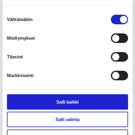
Liiton säännöt
Suomen Tekstiili & Muoti 120 vuotta
Laskutusosoite
Suostumuksen
Mediapankki
Välttämätön
valinta
Tilastoja Suomen Tekstiili & Muoti ry:stä ja sen
jäsenistä
Tietosuojaseloste
Mieltymykset
Alan yritykset Suomessa – tutustu jäseniimme
Tilastot
Tekstiilikuituopas
Kasvikuidut
Markkinointi
Puuvilla
Kapokki
Pellava
Juutti
Hamppu
Salli kaikki
Rami
Nokkonen
Sisali
Salli valinta
Manilla
Kenaf
Henequen