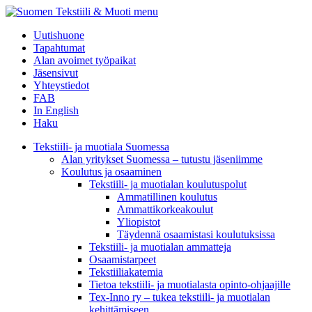
menu
Uutishuone
Tapahtumat
Alan avoimet työpaikat
Jäsensivut
Yhteystiedot
FAB
In English
Haku
Tekstiili- ja muotiala Suomessa
Alan yritykset Suomessa – tutustu jäseniimme
Koulutus ja osaaminen
Tekstiili- ja muotialan koulutuspolut
Ammatillinen koulutus
Ammattikorkeakoulut
Yliopistot
Täydennä osaamistasi koulutuksissa
Tekstiili- ja muotialan ammatteja
Osaamistarpeet
Tekstiiliakatemia
Tietoa tekstiili- ja muotialasta opinto-ohjaajille
Tex-Inno ry – tukea tekstiili- ja muotialan
kehittämiseen