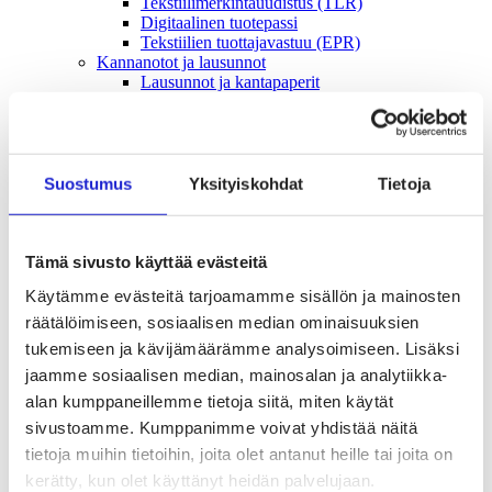
Tekstiilimerkintäuudistus (TLR)
Digitaalinen tuotepassi
Tekstiilien tuottajavastuu (EPR)
Kannanotot ja lausunnot
Lausunnot ja kantapaperit
Pikamuodin rajoittaminen
Vaikuttajaryhmät jäsenyrityksille
Työelämä-vaikuttajaryhmä
Yritysvastuu, kiertotalous ja toimivat markkinat -
vaikuttajaryhmä
Suostumus
Yksityiskohdat
Tietoja
Kansainvälinen liiketoiminta ja rahoitus -
vaikuttajaryhmä
Julkiset hankinnat ja huoltovarmuus -
vaikuttajaryhmä
Tämä sivusto käyttää evästeitä
Kestävä tuotepolitiikka​ -vaikuttajaryhmä
Käytämme evästeitä tarjoamamme sisällön ja mainosten
Osaaminen ja vetovoima -vaikuttajaryhmä
Tule jäseneksi
räätälöimiseen, sosiaalisen median ominaisuuksien
Suomen Tekstiili & Muodin jäsenyysmuodot
tukemiseen ja kävijämäärämme analysoimiseen. Lisäksi
Liity varsinaiseksi jäseneksi
jaamme sosiaalisen median, mainosalan ja analytiikka-
Liity startup-jäseneksi
Liity kumppani­jäseneksi
alan kumppaneillemme tietoja siitä, miten käytät
Suomen Tekstiili & Muoti
sivustoamme. Kumppanimme voivat yhdistää näitä
Liiton hallitus
tietoja muihin tietoihin, joita olet antanut heille tai joita on
Liiton henkilöstö & yhteystiedot
Liiton strategia
kerätty, kun olet käyttänyt heidän palvelujaan.