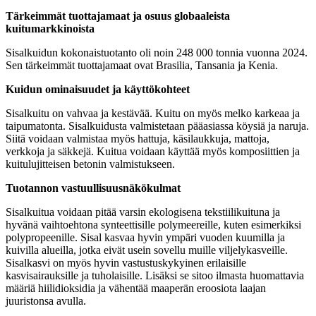
Tärkeimmät tuottajamaat ja osuus globaaleista
kuitumarkkinoista
Sisalkuidun kokonaistuotanto oli noin 248 000 tonnia vuonna 2024.
Sen tärkeimmät tuottajamaat ovat Brasilia, Tansania ja Kenia.
Kuidun ominaisuudet ja käyttökohteet
Sisalkuitu on vahvaa ja kestävää. Kuitu on myös melko karkeaa ja
taipumatonta. Sisalkuidusta valmistetaan pääasiassa köysiä ja naruja.
Siitä voidaan valmistaa myös hattuja, käsilaukkuja, mattoja,
verkkoja ja säkkejä. Kuitua voidaan käyttää myös komposiittien ja
kuitulujitteisen betonin valmistukseen.
Tuotannon vastuullisuusnäkökulmat
Sisalkuitua voidaan pitää varsin ekologisena tekstiilikuituna ja
hyvänä vaihtoehtona synteettisille polymeereille, kuten esimerkiksi
polypropeenille. Sisal kasvaa hyvin ympäri vuoden kuumilla ja
kuivilla alueilla, jotka eivät usein sovellu muille viljelykasveille.
Sisalkasvi on myös hyvin vastustuskykyinen erilaisille
kasvisairauksille ja tuholaisille. Lisäksi se sitoo ilmasta huomattavia
määriä hiilidioksidia ja vähentää maaperän eroosiota laajan
juuristonsa avulla.