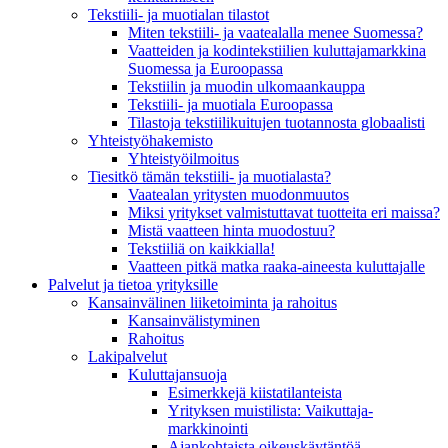
Tekstiili- ja muotialan tilastot
Miten tekstiili- ja vaatealalla menee Suomessa?
Vaatteiden ja kodintekstiilien kuluttajamarkkina
Suomessa ja Euroopassa
Tekstiilin ja muodin ulkomaankauppa
Tekstiili- ja muotiala Euroopassa
Tilastoja tekstiilikuitujen tuotannosta globaalisti
Yhteistyö­hakemisto
Yhteistyöilmoitus
Tiesitkö tämän tekstiili- ja muotialasta?
Vaatealan yritysten muodonmuutos
Miksi yritykset valmistuttavat tuotteita eri maissa?
Mistä vaatteen hinta muodostuu?
Tekstiiliä on kaikkialla!
Vaatteen pitkä matka raaka-aineesta kuluttajalle
Palvelut ja tietoa yrityksille
Kansainvälinen liiketoiminta ja rahoitus
Kansain­välistyminen
Rahoitus
Lakipalvelut
Kuluttajansuoja
Esimerkkejä kiistatilanteista
Yrityksen muistilista: Vaikuttaja­
markkinointi
Ajankohtaista oikeuskäytäntöä