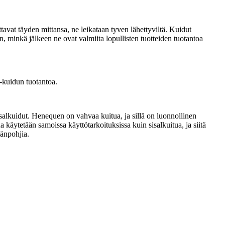
avat täyden mittansa, ne leikataan tyven lähettyviltä. Kuidut
n, minkä jälkeen ne ovat valmiita lopullisten tuotteiden tuotantoa
-kuidun tuotantoa.
salkuidut. Henequen on vahvaa kuitua, ja sillä on luonnollinen
 käytetään samoissa käyttötarkoituksissa kuin sisalkuitua, ja siitä
gänpohjia.