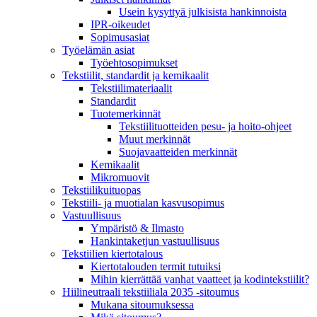
Usein kysyttyä julkisista hankinnoista
IPR-oikeudet
Sopimusasiat
Työelämän asiat
Työehto­sopimukset
Tekstiilit, standardit ja kemikaalit
Tekstiilimateriaalit
Standardit
Tuotemerkinnät
Tekstiilituotteiden pesu- ja hoito-ohjeet
Muut merkinnät
Suojavaatteiden merkinnät
Kemikaalit
Mikromuovit
Tekstiilikuitu­opas
Tekstiili- ja muotialan kasvusopimus
Vastuullisuus
Ympäristö & Ilmasto
Hankintaketjun vastuullisuus
Tekstiilien kiertotalous
Kiertotalouden termit tutuiksi
Mihin kierrättää vanhat vaatteet ja kodintekstiilit?
Hiilineutraali tekstiiliala 2035 -sitoumus
Mukana sitoumuksessa