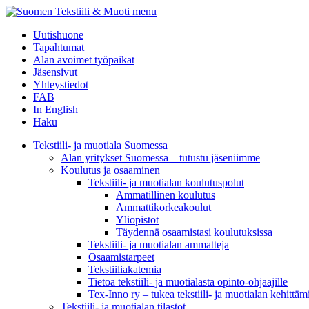
menu
Uutishuone
Tapahtumat
Alan avoimet työpaikat
Jäsensivut
Yhteystiedot
FAB
In English
Haku
Tekstiili- ja muotiala Suomessa
Alan yritykset Suomessa – tutustu jäseniimme
Koulutus ja osaaminen
Tekstiili- ja muotialan koulutuspolut
Ammatillinen koulutus
Ammattikorkeakoulut
Yliopistot
Täydennä osaamistasi koulutuksissa
Tekstiili- ja muotialan ammatteja
Osaamistarpeet
Tekstiiliakatemia
Tietoa tekstiili- ja muotialasta opinto-ohjaajille
Tex-Inno ry – tukea tekstiili- ja muotialan kehittäm
Tekstiili- ja muotialan tilastot