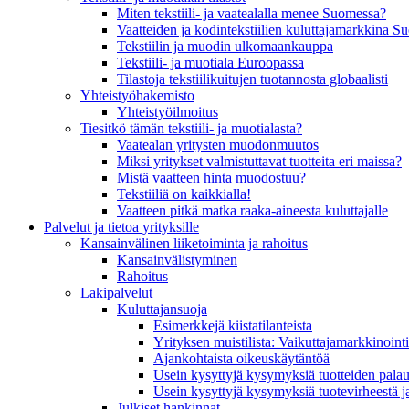
Miten tekstiili- ja vaatealalla menee Suomessa?
Vaatteiden ja kodintekstiilien kuluttajamarkkina 
Tekstiilin ja muodin ulkomaankauppa
Tekstiili- ja muotiala Euroopassa
Tilastoja tekstiilikuitujen tuotannosta globaalisti
Yhteistyö­hakemisto
Yhteistyöilmoitus
Tiesitkö tämän tekstiili- ja muotialasta?
Vaatealan yritysten muodonmuutos
Miksi yritykset valmistuttavat tuotteita eri maissa?
Mistä vaatteen hinta muodostuu?
Tekstiiliä on kaikkialla!
Vaatteen pitkä matka raaka-aineesta kuluttajalle
Palvelut ja tietoa yrityksille
Kansainvälinen liiketoiminta ja rahoitus
Kansain­välistyminen
Rahoitus
Lakipalvelut
Kuluttajansuoja
Esimerkkejä kiistatilanteista
Yrityksen muistilista: Vaikuttaja­markkinointi
Ajankohtaista oikeuskäytäntöä
Usein kysyttyjä kysymyksiä tuotteiden palau
Usein kysyttyjä kysymyksiä tuotevirheestä j
Julkiset hankinnat