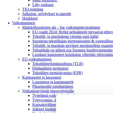
Mikä sitoumus?
Liity mukaan
TKI-toiminta
Julkaisut, selvitykset ja raportit
Hankkeet
Vaikuttaminen
Mahdollisuuksien ala – lue vaikuttamis­viestimme
EU-vaalit 2024: Reilut pelisäännöt turvaavat elinv
Tekstiili- ja muotialasta viennin uusi kärki
Suomesta tekstiilialan kiertotalouden & vastuullis
Tekstiili- ja muotiala tarvitsee monipuolista osaami
Tekstiiliala on tärkeä osa Suomen huoltovarmuutta
Luodaan kannusteet kuluttajan vihreään siirtymään
EU-vaikuttaminen
Tekstiilimerkintäuudistus (TLR)
Digitaalinen tuotepassi
Tekstiilien tuottajavastuu (EPR)
Kannanotot ja lausunnot
Lausunnot ja kantapaperit
Pikamuodin rajoittaminen
Vaikuttajaryhmät jäsenyrityksille
Työelämä-vaikuttajaryhmä
Yritysvastuu, kiertotalous ja toimivat markkinat -
Kansainvälinen liiketoiminta ja rahoitus -vaikutta
Julkiset hankinnat ja huoltovarmuus -vaikuttajary