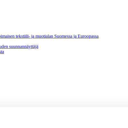
oimaisen tekstiili- ja muotialan Suomessa ja Euroopassa
uuden suunnannäyttäjä
sta
vaikuttajaryhmä
jaryhmä
hmä