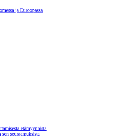
Suomessa ja Euroopassa
ttamisesta etämyynnistä
a sen seuraamuksista