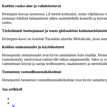
Kuidun raaka-aine ja valmistustavat
Henequen kasvaa luonnossa 1,8 metriä korkeaksi, mutta viljeltäessä va
erotetaan lehdistä mekaanisesti siihen suunnitellulla koneella ja kuiva
varten.
Tärkeimmät tuottajamaat ja osuus globaaleista kuitumarkkinois
Henequen-kasvi on kotoisin Yucatánin alueelta Meksikosta, jossa suu
Kuidun ominaisuudet ja käyttökohteet
Henequenin ominaisuudet ovat hyvin samanlaiset kuin sisalilla. Henequ
vastustuskyky merivesissä esiintyville mikro-organismeille. Siten se so
valmistetaan köysiä ja naruja teollisuuteen, maatalouteen ja merenku
Tuotannon vastuullisuusnäkökulmat
Henequenin tuotannon vastuullisuusnäkökulmat ovat hyvin samantyyppi
Jaa artikkeli