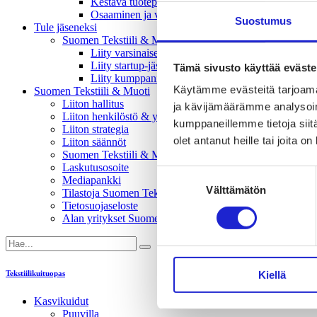
Kestävä tuotepolitiikka​ -vaikuttajaryhmä
Osaaminen ja vetovoima -vaikuttajaryhmä
Suostumus
Tule jäseneksi
Suomen Tekstiili & Muodin jäsenyysmuodot
Liity varsinaiseksi jäseneksi
Liity startup-jäseneksi
Tämä sivusto käyttää eväste
Liity kumppani­jäseneksi
Käytämme evästeitä tarjoama
Suomen Tekstiili & Muoti
Liiton hallitus
ja kävijämäärämme analysoim
Liiton henkilöstö & yhteystiedot
kumppaneillemme tietoja siitä
Liiton strategia
olet antanut heille tai joita o
Liiton säännöt
Suomen Tekstiili & Muoti 120 vuotta
Laskutusosoite
Suostumuksen
Mediapankki
Välttämätön
valinta
Tilastoja Suomen Tekstiili & Muoti ry:stä ja sen jäsenistä
Tietosuojaseloste
Alan yritykset Suomessa – tutustu jäseniimme
Kiellä
Tekstiilikuituopas
Kasvikuidut
Puuvilla