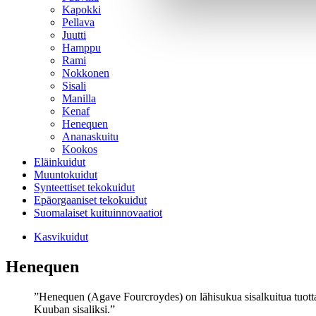
Kapokki
Pellava
Juutti
Hamppu
Rami
Nokkonen
Sisali
Manilla
Kenaf
Henequen
Ananaskuitu
Kookos
Eläinkuidut
Muuntokuidut
Synteettiset tekokuidut
Epäorgaaniset tekokuidut
Suomalaiset kuituinnovaatiot
Kasvikuidut
Henequen
Henequen (Agave Fourcroydes) on lähisukua sisalkuitua tuottava
Kuuban sisaliksi.