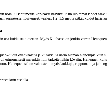
in noin 90 senttimetriä korkeaksi kasviksi. Kun uloimmat lehdet saavutt
taan auringossa. Kuivuneet, vaaleat 1,2–1,5 metriä pitkät kuidut harjataa
ta
rin osa kuiduista tuotetaan. Myös Kuubassa on jonkin verran Henequen
en-kuidut ovat vaaleita ja kiiltäviä, ja usein hieman hienompia kuin si
pii erinomaisesti merenkäyntiin tarkoitettuihin köysiin. Henequen-kuitua
lkuun. Henequenistä on valmistettu myös laukkuja, riippumattoja ja ken
set kuin sisalilla.