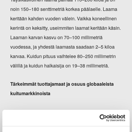
noin 150–180 senttimetriä korkea päälaelle. Laama
keritään kahden vuoden välein. Vaikka koneellinen
kerintä on keksitty, useimmiten laamat keritään käsin.
Laaman karvan kasvu on 70–100 millimetriä
vuodessa, ja yhdestä laamasta saadaan 2–5 kiloa
karvaa. Kuidun pituus vaihtelee 80–250 millimetrin
välillä ja kuidun halkaisija on 19–38 millimetriä.
Tärkeimmät tuottajamaat ja osuus globaaleista
kuitumarkkinoista
Laamoja kasvatetaan eniten Boliviassa, Perussa ja
Yhdysvalloissa.