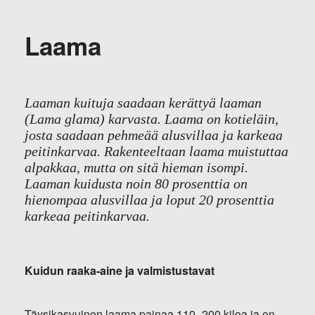
Laama
Laaman kuituja saadaan kerättyä laaman
(Lama glama) karvasta. Laama on kotieläin,
josta saadaan pehmeää alusvillaa ja karkeaa
peitinkarvaa. Rakenteeltaan laama muistuttaa
alpakkaa, mutta on sitä hieman isompi.
Laaman kuidusta noin 80 prosenttia on
hienompaa alusvillaa ja loput 20 prosenttia
karkeaa peitinkarvaa.
Kuidun raaka-aine ja valmistustavat
Täysikasvuinen laama painaa 110–200 kiloa ja on