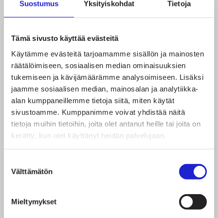
Suostumus
Yksityiskohdat
Tietoja
Kuidun ominaisuudet ja käyttökohteet
Tämä sivusto käyttää evästeitä
Laaman hienompaa alusvillaa voidaan käyttää
Käytämme evästeitä tarjoamamme sisällön ja mainosten
sellaisenaan tai sekoitteena ulkovaatteissa ja
räätälöimiseen, sosiaalisen median ominaisuuksien
neuletuotteissa. Karkeampaa peitinkarvaa käytetään
tukemiseen ja kävijämäärämme analysoimiseen. Lisäksi
köysien, punoksien, mattojen ja karkeiden vaatteiden
jaamme sosiaalisen median, mainosalan ja analytiikka-
alan kumppaneillemme tietoja siitä, miten käytät
valmistamiseen.
sivustoamme. Kumppanimme voivat yhdistää näitä
tietoja muihin tietoihin, joita olet antanut heille tai joita on
Tuotannon vastuullisuusnäkökulmat
kerätty, kun olet käyttänyt heidän palvelujaan.
Suostumuksen
Laamojen kuidun tuotantoon liittyvät pitkälti samat
Välttämätön
valinta
ympäristönäkökohdat kuin muiden laiduntavien
eläinkuitujen tuotantoon. Eläinkuitujen tuotantoon
Mieltymykset
liittyy vastuullisuuskysymyksiä aina myös eläinten