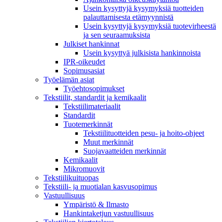
Usein kysyttyjä kysymyksiä tuotteiden
palauttamisesta etämyynnistä
Usein kysyttyjä kysymyksiä tuotevirheestä
ja sen seuraamuksista
Julkiset hankinnat
Usein kysyttyä julkisista hankinnoista
IPR-oikeudet
Sopimusasiat
Työelämän asiat
Työehto­sopimukset
Tekstiilit, standardit ja kemikaalit
Tekstiilimateriaalit
Standardit
Tuotemerkinnät
Tekstiilituotteiden pesu- ja hoito-ohjeet
Muut merkinnät
Suojavaatteiden merkinnät
Kemikaalit
Mikromuovit
Tekstiilikuitu­opas
Tekstiili- ja muotialan kasvusopimus
Vastuullisuus
Ympäristö & Ilmasto
Hankintaketjun vastuullisuus