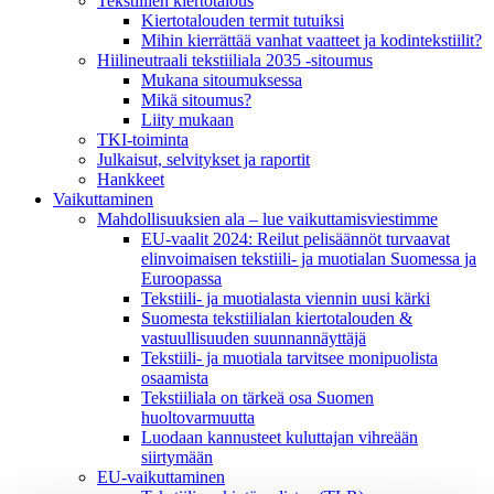
Tekstiilien kiertotalous
Kiertotalouden termit tutuiksi
Mihin kierrättää vanhat vaatteet ja kodintekstiilit?
Hiilineutraali tekstiiliala 2035 -sitoumus
Mukana sitoumuksessa
Mikä sitoumus?
Liity mukaan
TKI-toiminta
Julkaisut, selvitykset ja raportit
Hankkeet
Vaikuttaminen
Mahdollisuuksien ala – lue vaikuttamis­viestimme
EU-vaalit 2024: Reilut pelisäännöt turvaavat
elinvoimaisen tekstiili- ja muotialan Suomessa ja
Euroopassa
Tekstiili- ja muotialasta viennin uusi kärki
Suomesta tekstiilialan kiertotalouden &
vastuullisuuden suunnannäyttäjä
Tekstiili- ja muotiala tarvitsee monipuolista
osaamista
Tekstiiliala on tärkeä osa Suomen
huoltovarmuutta
Luodaan kannusteet kuluttajan vihreään
siirtymään
EU-vaikuttaminen