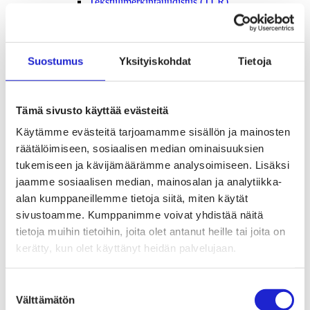
Tekstiilimerkintäuudistus (TLR)
Digitaalinen tuotepassi
Tekstiilien tuottajavastuu (EPR)
Kannanotot ja lausunnot
Lausunnot ja kantapaperit
Suostumus
Yksityiskohdat
Tietoja
Pikamuodin rajoittaminen
Vaikuttajaryhmät jäsenyrityksille
Työelämä-vaikuttajaryhmä
Yritysvastuu, kiertotalous ja toimivat markkinat -
Tämä sivusto käyttää evästeitä
vaikuttajaryhmä
Kansainvälinen liiketoiminta ja rahoitus -
Käytämme evästeitä tarjoamamme sisällön ja mainosten
vaikuttajaryhmä
räätälöimiseen, sosiaalisen median ominaisuuksien
Julkiset hankinnat ja huoltovarmuus -
vaikuttajaryhmä
tukemiseen ja kävijämäärämme analysoimiseen. Lisäksi
Kestävä tuotepolitiikka​ -vaikuttajaryhmä
jaamme sosiaalisen median, mainosalan ja analytiikka-
Osaaminen ja vetovoima -vaikuttajaryhmä
alan kumppaneillemme tietoja siitä, miten käytät
Tule jäseneksi
Suomen Tekstiili & Muodin jäsenyysmuodot
sivustoamme. Kumppanimme voivat yhdistää näitä
Liity varsinaiseksi jäseneksi
tietoja muihin tietoihin, joita olet antanut heille tai joita on
Liity startup-jäseneksi
kerätty, kun olet käyttänyt heidän palvelujaan.
Liity kumppani­jäseneksi
Suomen Tekstiili & Muoti
Liiton hallitus
Suostumuksen
Liiton henkilöstö & yhteystiedot
Välttämätön
Liiton strategia
valinta