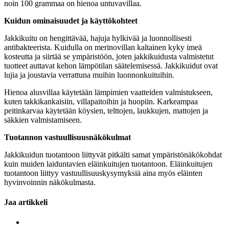
noin 100 grammaa on hienoa untuvavillaa.
Kuidun ominaisuudet ja käyttökohteet
Jakkikuitu on hengittävää, hajuja hylkivää ja luonnollisesti
antibakteerista. Kuidulla on merinovillan kaltainen kyky imeä
kosteutta ja siirtää se ympäristöön, joten jakkikuidusta valmistetut
tuotteet auttavat kehon lämpötilan säätelemisessä. Jakkikuidut ovat
lujia ja joustavia verrattuna muihin luonnonkuituihin.
Hienoa alusvillaa käytetään lämpimien vaatteiden valmistukseen,
kuten takkikankaisiin, villapaitoihin ja huopiin. Karkeampaa
peitinkarvaa käytetään köysien, telttojen, laukkujen, mattojen ja
säkkien valmistamiseen.
Tuotannon vastuullisuusnäkökulmat
Jakkikuidun tuotantoon liittyvät pitkälti samat ympäristönäkökohdat
kuin muiden laiduntavien eläinkuitujen tuotantoon. Eläinkuitujen
tuotantoon liittyy vastuullisuuskysymyksiä aina myös eläinten
hyvinvoinnin näkökulmasta.
Jaa artikkeli