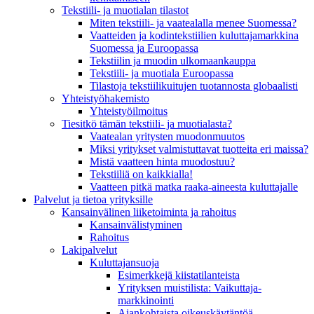
Tekstiili- ja muotialan tilastot
Miten tekstiili- ja vaatealalla menee Suomessa?
Vaatteiden ja kodintekstiilien kuluttajamarkkina
Suomessa ja Euroopassa
Tekstiilin ja muodin ulkomaankauppa
Tekstiili- ja muotiala Euroopassa
Tilastoja tekstiilikuitujen tuotannosta globaalisti
Yhteistyö­hakemisto
Yhteistyöilmoitus
Tiesitkö tämän tekstiili- ja muotialasta?
Vaatealan yritysten muodonmuutos
Miksi yritykset valmistuttavat tuotteita eri maissa?
Mistä vaatteen hinta muodostuu?
Tekstiiliä on kaikkialla!
Vaatteen pitkä matka raaka-aineesta kuluttajalle
Palvelut ja tietoa yrityksille
Kansainvälinen liiketoiminta ja rahoitus
Kansain­välistyminen
Rahoitus
Lakipalvelut
Kuluttajansuoja
Esimerkkejä kiistatilanteista
Yrityksen muistilista: Vaikuttaja­
markkinointi
Ajankohtaista oikeuskäytäntöä