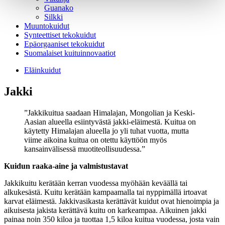
Guanako
Silkki
Muuntokuidut
Synteettiset tekokuidut
Epäorgaaniset tekokuidut
Suomalaiset kuituinnovaatiot
Eläinkuidut
Jakki
Jakkikuitua saadaan Himalajan, Mongolian ja Keski-
Aasian alueella esiintyvästä jakki-eläimestä. Kuitua on
käytetty Himalajan alueella jo yli tuhat vuotta, mutta
viime aikoina kuitua on otettu käyttöön myös
kansainvälisessä muotiteollisuudessa.
Kuidun raaka-aine ja valmistustavat
Jakkikuitu kerätään kerran vuodessa myöhään keväällä tai
alkukesästä. Kuitu kerätään kampaamalla tai nyppimällä irtoavat
karvat eläimestä. Jakkivasikasta kerättävät kuidut ovat hienoimpia ja
aikuisesta jakista kerättävä kuitu on karkeampaa. Aikuinen jakki
painaa noin 350 kiloa ja tuottaa 1,5 kiloa kuitua vuodessa, josta vain