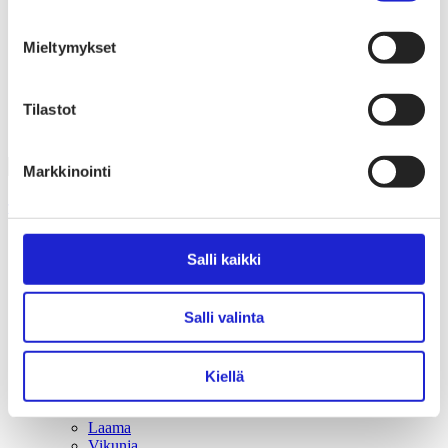
Liiton säännöt
Suomen Tekstiili & Muoti 120 vuotta
Laskutusosoite
Mieltymykset
Mediapankki
Tilastoja Suomen Tekstiili & Muoti ry:stä ja sen
jäsenistä
Tilastot
Tietosuojaseloste
Alan yritykset Suomessa – tutustu jäseniimme
Markkinointi
Tekstiilikuituopas
Kasvikuidut
Salli kaikki
Eläinkuidut
Villa
Mohair
Salli valinta
Kashmir
Cashgora
Alpakka
Angora
Kiellä
Jakki
Kameli
Laama
Vikunja