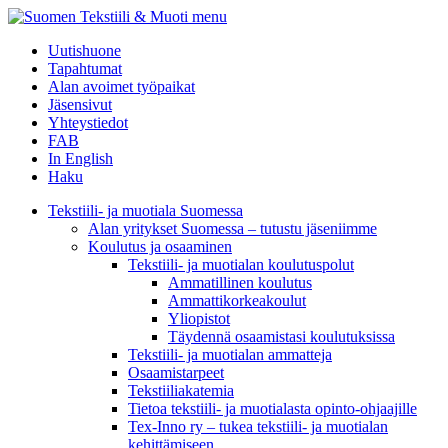
menu
Uutishuone
Tapahtumat
Alan avoimet työpaikat
Jäsensivut
Yhteystiedot
FAB
In English
Haku
Tekstiili- ja muotiala Suomessa
Alan yritykset Suomessa – tutustu jäseniimme
Koulutus ja osaaminen
Tekstiili- ja muotialan koulutuspolut
Ammatillinen koulutus
Ammattikorkeakoulut
Yliopistot
Täydennä osaamistasi koulutuksissa
Tekstiili- ja muotialan ammatteja
Osaamistarpeet
Tekstiiliakatemia
Tietoa tekstiili- ja muotialasta opinto-ohjaajille
Tex-Inno ry – tukea tekstiili- ja muotialan
kehittämiseen