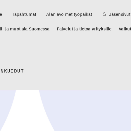
e
Tapahtumat
Alan avoimet työpaikat
Jäsensivut
ili- ja muotiala Suomessa
Palvelut ja tietoa yrityksille
Vaiku
INKUIDUT