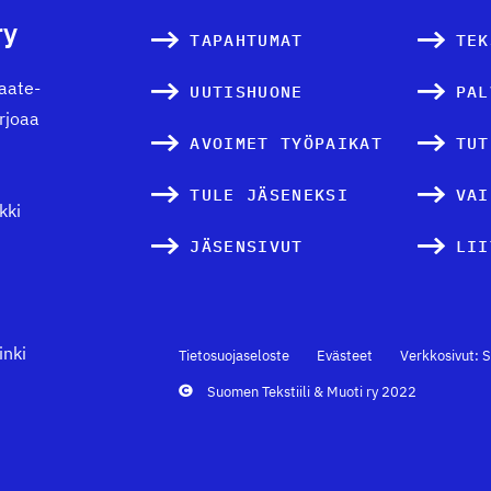
ry
TAPAHTUMAT
TEK
vaate-
UUTISHUONE
PAL
arjoaa
AVOIMET TYÖPAIKAT
TUT
TULE JÄSENEKSI
VAI
kki
JÄSENSIVUT
LII
inki
Tietosuojaseloste
Evästeet
Verkkosivut: S
Suomen Tekstiili & Muoti ry 2022