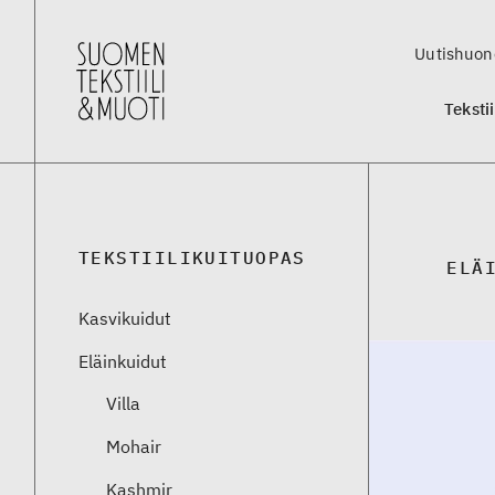
Uutishuon
Teksti
TEKSTIILIKUITUOPAS
ELÄ
Kasvikuidut
Eläinkuidut
Villa
Mohair
Kashmir