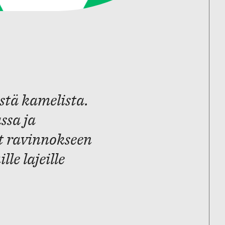
stä kamelista.
ssa ja
ät ravinnokseen
lle lajeille