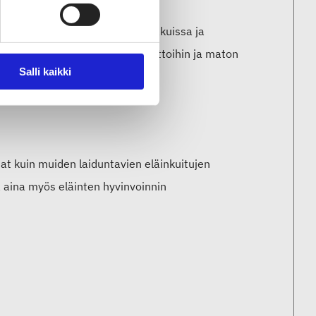
un muassa päällystakeissa, jakuissa ja
, kuten esimerkiksi köysiin, telttoihin ja maton
Salli kaikki
at kuin muiden laiduntavien eläinkuitujen
ä aina myös eläinten hyvinvoinnin