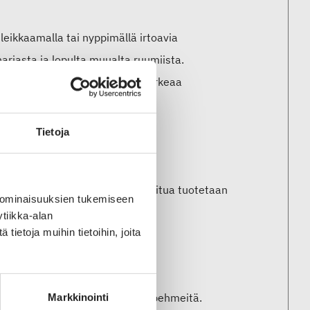
leikkaamalla tai nyppimällä irtoavia
arjasta ja lopulta muualta ruumiista.
ahdenlaista; ulkopinnassa on karkeaa
n 2,3–3,6 kg kuitua vuodessa.
Tietoja
a
oisosa. Näiden lisäksi kamelikuitua tuotetaan
 ominaisuuksien tukemiseen
elannissa ja Australiassa.
tiikka-alan
ietoja muihin tietoihin, joita
ista valmistetut tuotteet ovat pehmeitä.
Markkinointi