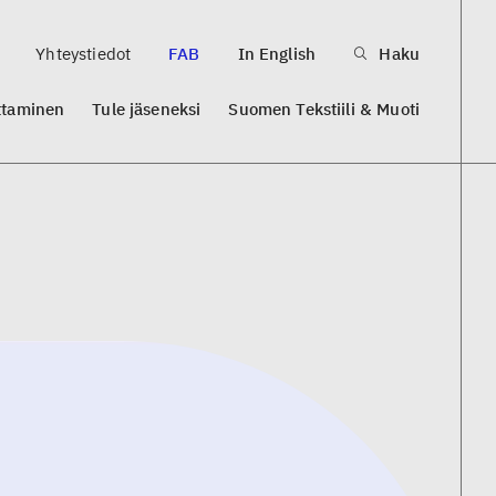
Yhteystiedot
FAB
In English
Haku
ttaminen
Tule jäseneksi
Suomen Tekstiili & Muoti