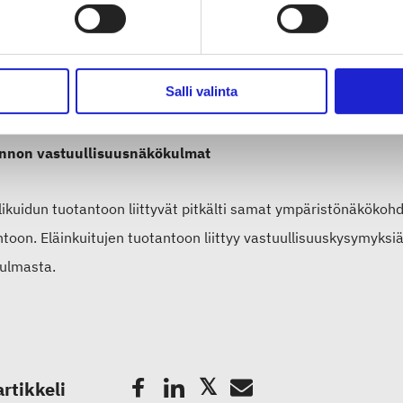
in pehmeää alusvillaa käytetään pääasiassa vaatetuksessa mu
ssa. Karkeampaa peitinkarvaa käytetään teknisiin tarkoituksiin
Salli valinta
akankaana.
nnon vastuullisuusnäkökulmat
ikuidun tuotantoon liittyvät pitkälti samat ympäristönäkökohd
toon. Eläinkuitujen tuotantoon liittyy vastuullisuuskysymyksi
ulmasta.
artikkeli