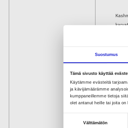
Kashm
karvat
Karva
peiti
Suostumus
Tärke
Tämä sivusto käyttää eväste
Kamel
Käytämme evästeitä tarjoama
Tiibet
ja kävijämäärämme analysoim
kumppaneillemme tietoja siitä
olet antanut heille tai joita o
Kuidu
Suostumuksen
Kamel
Välttämätön
valinta