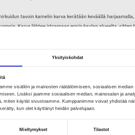
irkuidun tavoin kamelin karva kerätään keväällä harjaamalla, 
uppoja. Karva lähtee irtoamaan ensin kaulan alueelta, sitten h
nlähtö kestää kameleilla noin 6–8 viikkoa. Kamelikuituja on k
nkarvaa ja alla pehmeämpää alusvillaa. Yksi kameli tuottaa noi
Yksityiskohdat
immät tuottajamaat ja osuus globaaleista kuitumarkkinoist
itä
ikuidun tärkeimmät tuottajamaat ovat Mongolia ja Kiinan pohj
mme sisällön ja mainosten räätälöimiseen, sosiaalisen median
issä, Afganistanissa, Iranissa, Venäjällä, Kiinassa, Uudessa-Se
iseen. Lisäksi jaamme sosiaalisen median, mainosalan ja analy
, miten käytät sivustoamme. Kumppanimme voivat yhdistää näitä t
n kerätty, kun olet käyttänyt heidän palvelujaan.
n ominaisuudet ja käyttökohteet
ikuidun ominaisuudet ovat lähellä villan ominaisuuksia. Kamel
Mieltymykset
Tilastot