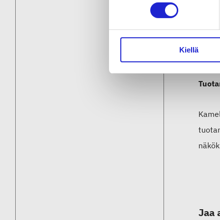
Kamel
neulei
Kiellä
taust
Tuota
Kamel
tuotan
näkök
Jaa 