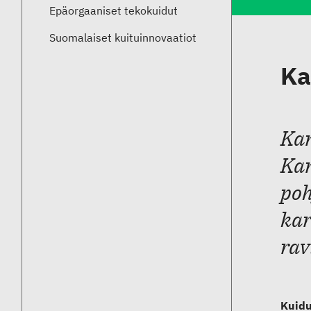
Epäorgaaniset tekokuidut
Suomalaiset kuituinnovaatiot
Ka
Kam
Kam
poh
kar
rav
Kuidu