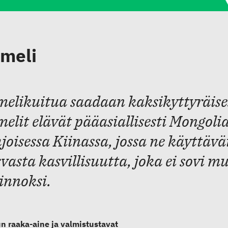
meli
elikuitua saadaan kaksikyttyräise
elit elävät pääasiallisesti Mongolia
joisessa Kiinassa, jossa ne käyttäv
vasta kasvillisuutta, joka ei sovi mui
innoksi.
n raaka-aine ja valmistustavat